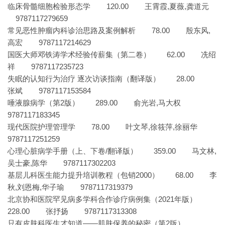
临床骨髓细胞检验形态学 120.00 王霄霞,夏薇,龚道元
9787117279659
常见恶性肿瘤内科诊治思路及案例解析 78.00 殷东风,
高宏 9787117214629
国医大师邓铁涛学术经验传薪集（第二卷） 62.00 冼绍
祥 9787117235723
失眠的认知行为治疗 逐次访谈指南（翻译版） 28.00
张斌 9787117153584
唾液腺病学（第2版） 289.00 俞光岩,马大权
9787117183345
现代医院护理管理学 78.00 叶文琴,徐筱萍,徐丽华
9787117251259
心理心脏病学手册（上、下卷/翻译版） 359.00 马文林,
吴士豪,陈华 9787117302203
基层儿科医生能力提升培训教程（包销2000） 68.00 李
秋,刘恩梅,华子瑜 9787117319379
北京协和医院罕见病多学科合作诊疗病例集（2021年版）
228.00 张抒扬 9787117313308
只有皮肤科医生才知道——肌肤保养的秘密（第2版）