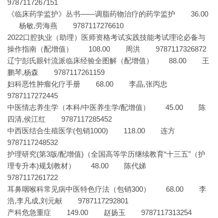
9787117267151
《临床药学监护》丛书——调脂药物治疗的药学监护 36.00
杨敏,劳海燕 9787117276610
2022口腔执业（助理）医师资格考试实践技能考试理论必备与
操作指南（配增值） 108.00 周洪 9787117326872
辽宁彭氏眼针流派临床经验全图解（配增值） 88.00 王
鹏琴,杨森 9787117261159
妇科恶性肿瘤化疗手册 68.00 李晶,张丙忠
9787117272445
中医情志养生学（本科/中医养生学/配增值） 45.00 陈
四清,侯江红 9787117285452
中西医结合生殖医学(包销1000) 118.00 连方
9787117248532
护理研究(第3版/配增值)（全国高等学历继续教育“十三五”（护
理专升本)规划教材） 48.00 陈代娣
9787117261722
耳鼻咽喉科常见病中医特色疗法（包销300） 68.00 李
浩,李凡成,刘元献 9787117292801
产科危急重症 149.00 赵扬玉 9787117313254