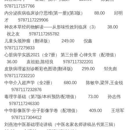
9787117157766
内分泌疾病临床诊疗思维(第一册)(第3版） 88.00 邱明
才 9787117229906
神农本草经药物解读——从形味性效到临床（3） 38.00
祝之友 9787117265782
儿童头颈肿瘤（翻译版） 249.00 倪鑫
9787117279833
心脏病学实践2021（全7册） 第三分册 心律失常（配增值）
36.00 袁祖贻,陈绍良 9787117322201
皮肤病理鉴别诊断彩色图谱(翻译版) 299.00 邹先彪
9787117232210
中华介入超声学（全2册） 680.00 陈敏华,梁萍,王金锐
9787117232876
毒理学基础（第7版/本科预防/配增值） 73.00 孙志伟
9787117246330
中华影像医学·分子影像学卷（配增值） 409.00 王培军
9787117304412
刘燕池中医基础理论讲稿（中医名家名师讲稿丛书第三辑）