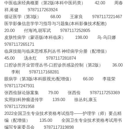
中医临床经典概要（第2版/本科中医药类） 42.00 周春
祥,蒋健 9787117263924
循证医学（第3版） 68.00 王家良 9787117221467
医学影像信息学学习指导与习题集(本科影像技术配教)
20.00 付海鸿,胡军武 9787117252805
皮肤性病学（蒙语版/本科临床） 198.00 乌·乌日娜
9787117265171
临床技能与临床思维系列丛书 神经病学分册（配增值）
45.00 汤永红 9787117281874
口腔诊所开业管理丛书-口腔诊所感染控制（第2版） 36.00
李刚 9787117168281
眼病学（第3版/本科眼视光/配增值） 66.00 李筱荣
9787117247931
张西俭脉论脉案集 79.00 张西俭 9787117253369
实用妇科肿瘤遗传学 139.00 徐丛剑,康玉
9787117291958
2022全国卫生专业技术资格考试指导——护理学（师）要点精
编（配增值） 135.00 全国卫生专业技术资格考试用书
编写专家委员会 9787117319898