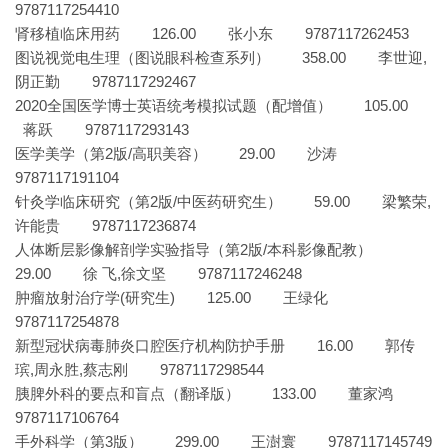
9787117254410
肾移植临床用药 126.00 张小东 9787117262453
图说视觉电生理（图说眼科检查系列） 358.00 李世迎,
阴正勤 9787117292467
2020全国医学博士英语统考模拟试题（配增值） 105.00
蒋跃 9787117293143
医学美学（第2版/高职美容） 29.00 沙涛
9787117191104
针灸学临床研究（第2版/中医药研究生） 59.00 梁繁荣,
许能贵 9787117236874
人体断层影像解剖学实验指导（第2版/本科影像配教）
29.00 徐 飞,徐文坚 9787117246248
肿瘤放射治疗学(研究生) 125.00 王绿化
9787117254878
新型冠状病毒肺炎口腔医疗机构防护手册 16.00 郭传
瑸,周永胜,蔡志刚 9787117298544
胰脾外科的要点和盲点（翻译版） 133.00 董家鸿
9787117106764
手外科学（第3版） 299.00 王澍寰 9787117145749