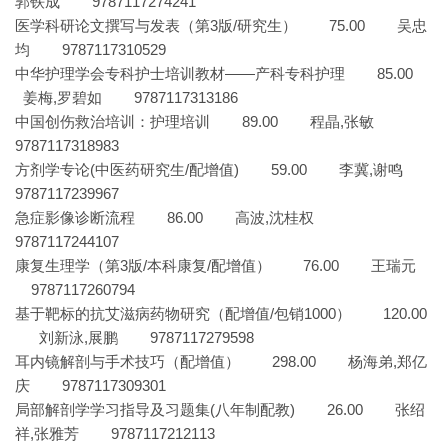
郭铁成 9787117274241
医学科研论文撰写与发表（第3版/研究生） 75.00 吴忠
均 9787117310529
中华护理学会专科护士培训教材——产科专科护理 85.00
姜梅,罗碧如 9787117313186
中国创伤救治培训：护理培训 89.00 程晶,张敏
9787117318983
方剂学专论(中医药研究生/配增值) 59.00 李冀,谢鸣
9787117239967
急症影像诊断流程 86.00 高波,沈桂权
9787117244107
康复生理学（第3版/本科康复/配增值） 76.00 王瑞元
9787117260794
基于靶标的抗艾滋病药物研究（配增值/包销1000） 120.00
刘新泳,展鹏 9787117279598
耳内镜解剖与手术技巧（配增值） 298.00 杨海弟,郑亿
庆 9787117309301
局部解剖学学习指导及习题集(八年制配教) 26.00 张绍
祥,张雅芳 9787117212113