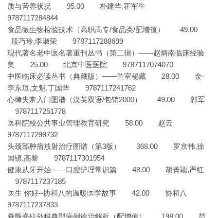
质与营养状况 95.00 朴建华,霍军生
9787117284844
食品微生物检验技术（高职高专/食品类/配增值） 49.00
段巧玲,李淑荣 9787117288699
现代著名老中医名著重刊丛书（第二辑）——赵炳南临床经验
集 25.00 北京中医医院 9787117074070
中医临床必读丛书（典藏版）——兰室秘藏 28.00 金·
李东垣,文魁,丁国华 9787117241762
心律失常入门图谱（汉英双语/包销2000） 49.00 郭军
9787117251778
医科院校公共事业管理教育研究 58.00 赵云
9787117299732
头颈部肿瘤放射治疗图谱（第3版） 368.00 罗京伟,徐
国镇,高黎 9787117301954
健康从牙开始——口腔护理常识篇 48.00 胡菁颖,严红
9787117237185
医生 你好--协和八的温暖医学故事 42.00 协和八
9787117237833
脊髓脊柱外科典型病例诊治解析（配增值） 198.00 范