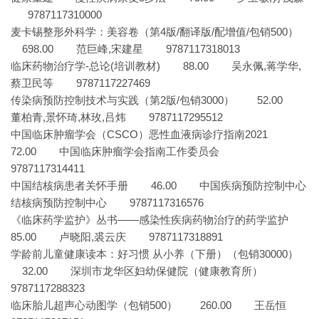
9787117310000
麦卡锡整形外科学：美容卷（第4版/翻译版/配增值/包销500）
698.00 范巨峰,宋建星 9787117318013
临床药物治疗学-总论(培训教材) 88.00 吴永佩,蒋学华,
蔡卫民等 9787117227469
传染病预防控制技术与实践（第2版/包销3000） 52.00
董柏青,景怀琦,林玫,吕炜 9787117295512
中国临床肿瘤学会（CSCO）恶性血液病诊疗指南2021
72.00 中国临床肿瘤学会指南工作委员会
9787117314411
中国结核病患者关怀手册 46.00 中国疾病预防控制中心
结核病预防控制中心 9787117316576
《临床药学监护》丛书——感染性疾病药物治疗的药学监护
85.00 卢晓阳,裘云庆 9787117318891
学龄前儿童健康读本：好习惯 从小养（下册）（包销30000）
32.00 深圳市龙华区妇幼保健院（健康教育所）
9787117288323
临床胎儿超声心动图学（包销500） 260.00 王岳恒