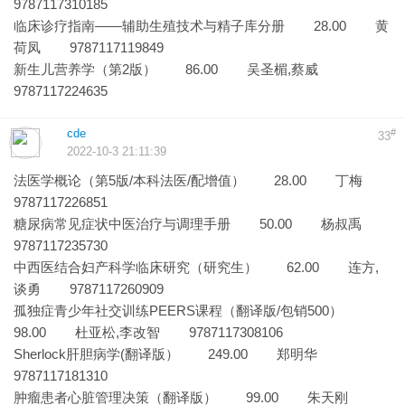
9787117310185
临床诊疗指南——辅助生殖技术与精子库分册 28.00 黄
荷凤 9787117119849
新生儿营养学（第2版） 86.00 吴圣楣,蔡威
9787117224635
cde
#
33
2022-10-3 21:11:39
法医学概论（第5版/本科法医/配增值） 28.00 丁梅
9787117226851
糖尿病常见症状中医治疗与调理手册 50.00 杨叔禹
9787117235730
中西医结合妇产科学临床研究（研究生） 62.00 连方,
谈勇 9787117260909
孤独症青少年社交训练PEERS课程（翻译版/包销500）
98.00 杜亚松,李改智 9787117308106
Sherlock肝胆病学(翻译版） 249.00 郑明华
9787117181310
肿瘤患者心脏管理决策（翻译版） 99.00 朱天刚