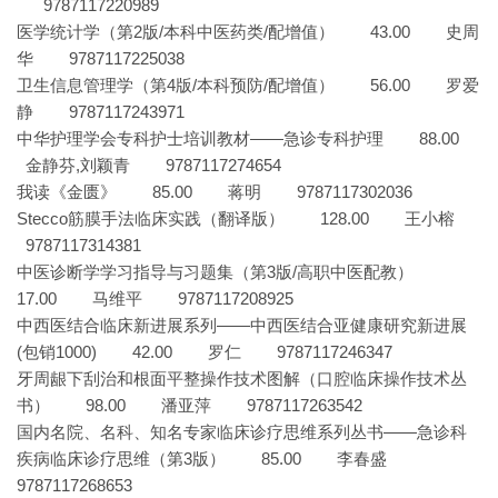
9787117220989
医学统计学（第2版/本科中医药类/配增值） 43.00 史周
华 9787117225038
卫生信息管理学（第4版/本科预防/配增值） 56.00 罗爱
静 9787117243971
中华护理学会专科护士培训教材——急诊专科护理 88.00
金静芬,刘颖青 9787117274654
我读《金匮》 85.00 蒋明 9787117302036
Stecco筋膜手法临床实践（翻译版） 128.00 王小榕
9787117314381
中医诊断学学习指导与习题集（第3版/高职中医配教）
17.00 马维平 9787117208925
中西医结合临床新进展系列——中西医结合亚健康研究新进展
(包销1000) 42.00 罗仁 9787117246347
牙周龈下刮治和根面平整操作技术图解（口腔临床操作技术丛
书） 98.00 潘亚萍 9787117263542
国内名院、名科、知名专家临床诊疗思维系列丛书——急诊科
疾病临床诊疗思维（第3版） 85.00 李春盛
9787117268653