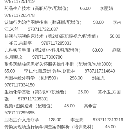
9787117251419
药品生产技术（高职药学/配增值） 66.00 李丽娟
9787117265478
认知行为治疗图解指南（翻译版/配增值） 98.00 李占
江,米丝 9787117321037
斜视与弱视临床技术（第2版/高职眼视光/配增值） 50.00
崔云,余新平 9787117285933
儿科实习手册（第2版/本科儿科/配增值） 63.00 赵晓
东,翟晓文 9787117300780
耐多药结核病患者关怀服务操作手册（配增值/包销3000）
65.00 李仁忠,阮云洲,许琳,赵雁林 9787117314640
周围神经外科学 （包销500） 298.00 刘如恩
9787117334150
生物化学基础（第3版/中职检验） 25.00 莫小卫,方国
强 9787117239301
视频+图解透灸（配增值） 45.00 高希言
9787117299695
胆石症介入治疗学 128.00 李玉亮 9787117313216
传染病现场流行病学调查案例解析（培训教材） 45.00