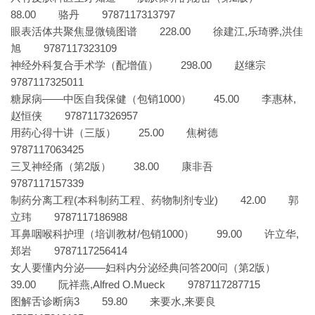
88.00 骆丹 9787117313797
眼表活体共聚焦显微镜图谱 228.00 徐建江,乐琦骅,洪佳
旭 9787117323109
神经外科复合手术学（配增值） 298.00 赵继宗
9787117325011
糖尿病——中医自我保健（包销1000） 45.00 李惠林,
赵恒侠 9787117326957
用药心得十讲（三版） 25.00 焦树德
9787117063425
三叉神经痛（第2版） 38.00 康非吾
9787117157339
制药分离工程(本科制药工程、药物制剂专业) 42.00 郭
立玮 9787117186988
耳鼻咽喉科护理（培训教材/包销1000） 99.00 许立华,
郑岩 9787117256414
女人要懂内分泌——妇科内分泌经典问答200问（第2版）
39.00 阮祥燕,Alfred O.Mueck 9787117287715
图解舌诊断病3 59.80 来要水,来要良