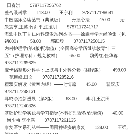
田春洪 9787117296762
整合眼科学 118.00 王宁利 9787117198691
中医临床必读丛书（典藏版）——丹溪心法 45.00 元·
朱震亨,王英,竹剑平,江凌圳 9787117241717
海派中医丁甘仁内科流派系列丛书——徐嵩年学术经验集（包
销600） 58.00 邓跃毅 9787117250115
内科护理学(第4版/配增值)（全国高等学历继续教育“十三
五”（护理专科）规划教材） 65.00 魏秀红,任华蓉
9787117269629
麦卡锡整形外科学：上肢与手外科分卷（翻译版） 498.00
范巨峰,田文 9787117285216
翟双庆解读《黄帝内经》——七情篇 45.00 翟双庆
9787117298131
耳鸣诊治新进展（第2版） 68.00 李明,王洪田
9787117240826
基础护理学实践与学习指导(本科护理配教/配增值) 40.00
尚少梅,李小寒 9787117261135
康复医学系列丛书——周围神经疾病康复 138.00 王强,