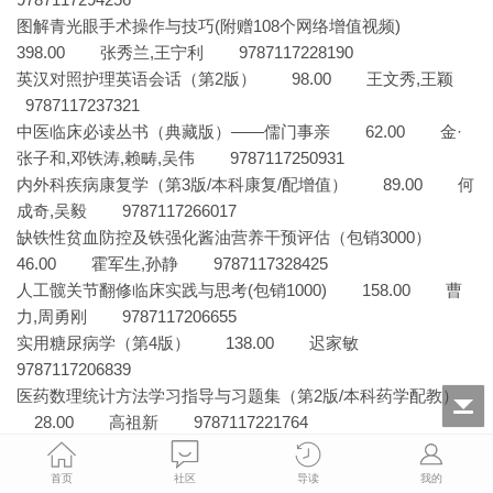
图解青光眼手术操作与技巧(附赠108个网络增值视频)
398.00 张秀兰,王宁利 9787117228190
英汉对照护理英语会话（第2版） 98.00 王文秀,王颖
9787117237321
中医临床必读丛书（典藏版）——儒门事亲 62.00 金·
张子和,邓铁涛,赖畴,吴伟 9787117250931
内外科疾病康复学（第3版/本科康复/配增值） 89.00 何
成奇,吴毅 9787117266017
缺铁性贫血防控及铁强化酱油营养干预评估（包销3000）
46.00 霍军生,孙静 9787117328425
人工髋关节翻修临床实践与思考(包销1000) 158.00 曹
力,周勇刚 9787117206655
实用糖尿病学（第4版） 138.00 迟家敏
9787117206839
医药数理统计方法学习指导与习题集（第2版/本科药学配教）
28.00 高祖新 9787117221764
生理心理学(第3版/本科心理/配增值) 65.00 杨艳杰
9787117273282
首页
社区
导读
我的