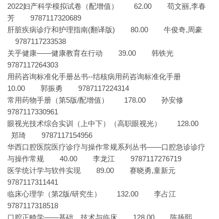
2022妇产科学模拟试卷（配增值） 62.00 苟文丽,李春
芳 9787117320689
肝脏疾病诊疗和护理指南(翻译版) 80.00 牛俊奇,周豪
9787117233538
关乎健康——健康教育在行动 39.00 韩铁光
9787117264303
用药咨询标准化手册丛书--结核病用药咨询标准化手册
10.00 郭振勇 9787117224314
常用药物手册（第5版/配增值） 178.00 孙安修
9787117330961
眼视光技术综合实训（上中下）（高职眼视光） 128.00
郑琦 9787117154956
华西口腔医院医疗诊疗与操作常规系列丛书——口腔急诊诊疗
与操作常规 40.00 李龙江 9787117276719
医学统计学与软件实现 89.00 赛晓勇,童新元
9787117311441
临床心理学（第2版/研究生） 132.00 李占江
9787117318518
口腔正畸学——基础、技术与临床 128.00 陈扬熙