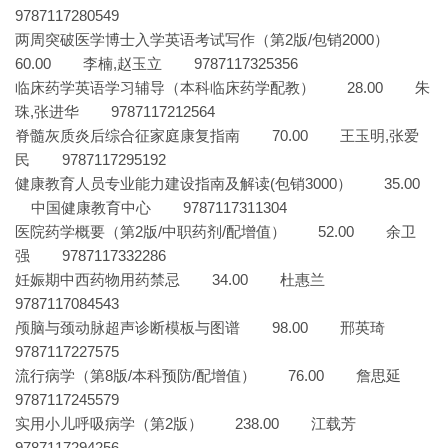
9787117280549
两周突破医学博士入学英语考试写作（第2版/包销2000）
60.00 李楠,赵玉立 9787117325356
临床药学英语学习辅导（本科临床药学配教） 28.00 朱
珠,张进华 9787117212564
脊髓灰质炎后综合征家庭康复指南 70.00 王玉明,张爱
民 9787117295192
健康教育人员专业能力建设指南及解读(包销3000） 35.00
中国健康教育中心 9787117311304
医院药学概要（第2版/中职药剂/配增值） 52.00 余卫
强 9787117332286
妊娠期中西药物用药禁忌 34.00 杜惠兰
9787117084543
颅脑与颈动脉超声诊断模板与图谱 98.00 邢英琦
9787117227575
流行病学（第8版/本科预防/配增值） 76.00 詹思延
9787117245579
实用小儿呼吸病学（第2版） 238.00 江载芳
9787117294256