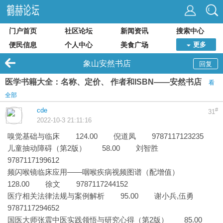
门户首页
社区论坛
新闻资讯
搜索中心
便民信息
个人中心
美食广场
更多
象山安然书店
回复
医学书籍大全：名称、定价、 作者和ISBN——安然书店
看
全部
cde
#
31
2022-10-3 21:11:16
嗅觉基础与临床 124.00 倪道凤 9787117123235
儿童抽动障碍（第2版） 58.00 刘智胜
9787117199612
频闪喉镜临床应用——咽喉疾病视频图谱（配增值）
128.00 徐文 9787117244152
医疗相关法律法规与案例解析 95.00 谢小兵,伍勇
9787117294652
国医大师张震中医实践领悟与研究心得（第2版） 85.00