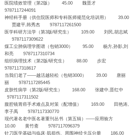
医院绩效管理（第2版） 45.00 魏晋才
9787117244091
神经科手册（供住院医师和专科医师规范化培训用） 39.00
贾建平,韩秀杰 9787117261500
医学科研方法学（第3版/研究生） 109.00 刘民,胡志斌
9787117309622
煤工尘肺病理学图谱（包销3000） 95.00 杨方,孙影,刘
和亮 9787117310734
组织病理技术（第2版/研究生） 88.00 步宏
9787117318617
当我们老了——越活越轻松（包销3000） 39.00 唐丽
丽 9787117285445
皮肤性病学（第2版/研究生） 168.00 张建中,晋红中
9787117311502
腹腔镜胃癌手术难点及对策（配增值） 169.00 田艳涛,
李子禹 9787117330770
现代著名老中医名著重刊丛书（第五辑）——应用验方
10.00 黄竹斋 9787117096379
针刀医学基础与临床·肌损伤、周围神经卡压分册 186.00