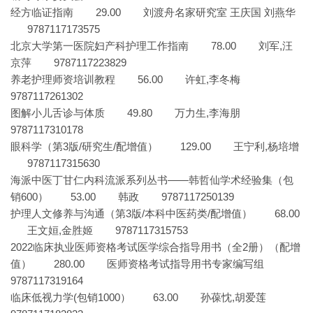
经方临证指南 29.00 刘渡舟名家研究室 王庆国 刘燕华
9787117173575
北京大学第一医院妇产科护理工作指南 78.00 刘军,汪
京萍 9787117223829
养老护理师资培训教程 56.00 许虹,李冬梅
9787117261302
图解小儿舌诊与体质 49.80 万力生,李海朋
9787117310178
眼科学（第3版/研究生/配增值） 129.00 王宁利,杨培增
9787117315630
海派中医丁甘仁内科流派系列丛书——韩哲仙学术经验集（包
销600） 53.00 韩政 9787117250139
护理人文修养与沟通（第3版/本科中医药类/配增值） 68.00
王文姮,金胜姬 9787117315753
2022临床执业医师资格考试医学综合指导用书（全2册）（配增
值） 280.00 医师资格考试指导用书专家编写组
9787117319164
临床低视力学(包销1000） 63.00 孙葆忱,胡爱莲