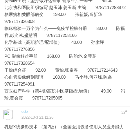
协和医生说：坚持做好这些事 健康生活一辈子 45.00
北京协和医院组织编写 赵玉沛 姜玉新 主编 9787117288972
糖尿病相关眼部病变 198.00 张新媛,肖新华
9787117326308
临床检验一万个为什么——免疫学检验分册 89.00 陈福
祥,彭奕冰,盛慧明 9787117258166
化学基础（高职护理/配增值） 49.00 孙彦坪
9787117276856
PCI影像解难手册 168.00 陈韵岱,金琴花
9787117328654
干燥综合征 92.00 董怡,张奉春 9787117214643
心血管影像解剖图谱 108.00 马小静,何亚峰,陈鑫
9787117254991
西医妇产科学（第4版/高职中医基础/配增值） 49.00 冯
玲,黄会霞 9787117265065
cde
#
32
2022-10-3 21:11:26
乳腺X线摄影技术 （第2版）（全国医用设备使用人员业务能力