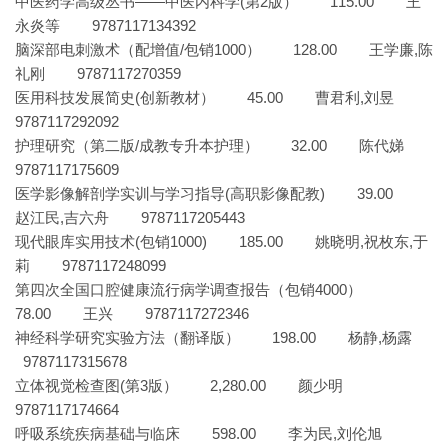
中医药学高级丛书——中医内科学(第2版） 115.00 王
永炎等 9787117134392
脑深部电刺激术（配增值/包销1000） 128.00 王学廉,陈
礼刚 9787117270359
医用科技发展简史(创新教材） 45.00 曹君利,刘昱
9787117292092
护理研究（第二版/成教专升本护理） 32.00 陈代娣
9787117175609
医学影像解剖学实训与学习指导(高职影像配教) 39.00
赵江民,吉六舟 9787117205443
现代眼库实用技术(包销1000) 185.00 姚晓明,祝枚东,于
莉 9787117248099
第四次全国口腔健康流行病学调查报告（包销4000）
78.00 王兴 9787117272346
神经科学研究实验方法（翻译版） 198.00 杨静,杨露
9787117315678
立体视觉检查图(第3版） 2,280.00 颜少明
9787117174664
呼吸系统疾病基础与临床 598.00 李为民,刘伦旭