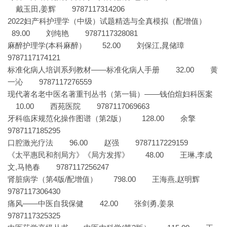
戴玉田,姜辉 9787117314206
2022妇产科护理学（中级）试题精选与全真模拟（配增值）
89.00 刘纯艳 9787117328081
麻醉护理学(本科麻醉） 52.00 刘保江,晁储璋
9787117174121
标准化病人培训系列教材——标准化病人手册 32.00 黄
一沁 9787117276559
现代著名老中医名著重刊丛书（第一辑）——钱伯煊妇科医案
10.00 西苑医院 9787117069663
牙科临床规范化操作图谱（第2版） 128.00 余擎
9787117185295
口腔激光疗法 96.00 赵强 9787117229159
《太平惠民和剂局方》《局方发挥》 48.00 王琳,李成
文,马艳春 9787117256247
肾脏病学（第4版/配增值） 798.00 王海燕,赵明辉
9787117306430
痛风——中医自我保健 42.00 张剑勇,姜泉
9787117325325