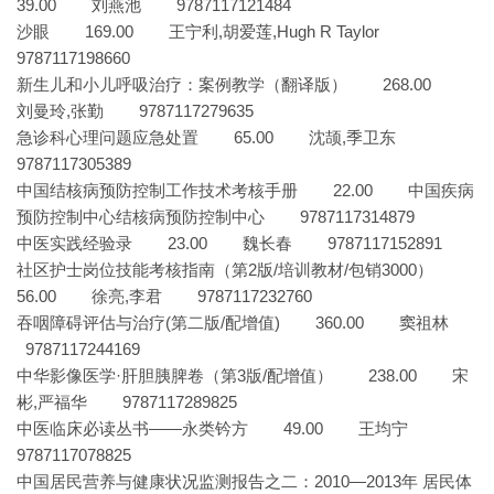
39.00 刘燕池 9787117121484
沙眼 169.00 王宁利,胡爱莲,Hugh R Taylor
9787117198660
新生儿和小儿呼吸治疗：案例教学（翻译版） 268.00
刘曼玲,张勤 9787117279635
急诊科心理问题应急处置 65.00 沈颉,季卫东
9787117305389
中国结核病预防控制工作技术考核手册 22.00 中国疾病
预防控制中心结核病预防控制中心 9787117314879
中医实践经验录 23.00 魏长春 9787117152891
社区护士岗位技能考核指南（第2版/培训教材/包销3000）
56.00 徐亮,李君 9787117232760
吞咽障碍评估与治疗(第二版/配增值) 360.00 窦祖林
9787117244169
中华影像医学·肝胆胰脾卷（第3版/配增值） 238.00 宋
彬,严福华 9787117289825
中医临床必读丛书——永类钤方 49.00 王均宁
9787117078825
中国居民营养与健康状况监测报告之二：2010—2013年 居民体