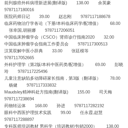
前列腺癌外科病理新进展(翻译版) 138.00 余英豪
9787117180016
医院药师日记 39.00 赵志刚 9787117188678
临床药物治疗学各论（下册/本科临床药学/配增值） 68.00
张幸国,胡丽娜 9787117206051
中国临床肿瘤学会（CSCO）肾癌诊疗指南2020 32.00
中国临床肿瘤学会指南工作委员会 9787117300513
汉英双解中医小辞典 33.00 张廷模等
9787117052665
外科护理学（第2版/本科中医药类/配增值） 69.00 彭晓
玲 9787117225496
儿童注意缺陷多动障碍家长指南，第3版（翻译版） 78.00
杨健 9787117333832
Maudsley精神科处方指南(翻译版) 155.00 司天梅
9787117238694
药物转运体 168.00 孙进 9787117282192
眼科中西医护理技术实践 99.00 任永霞,赵慧
9787117288897
专科医师培训教材 男科学（培训教材/包销2000） 138.00