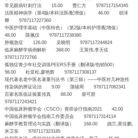
常见眼病针刺疗法 15.00 曹仁方 9787117154345
法医精神病学（第4版/本科法医/配增值） 46.00 胡泽
卿 9787117227360
中医护理学基础（中医特色）（第2版/本科护理/配增值）
48.00 陈佩仪 9787117238380
肿瘤急症 126.00 吴晓明 9787117244824
临床麻醉学病例解析 368.00 王英伟,李天佐
9787117272766
孤独症青少年社交训练PEERS手册（翻译版/包销500）
98.00 杜亚松,廖艳辉 9787117308137
现代著名老中医名著重刊丛书（第三辑）——中医对几种急性
传染病的辨证论治 9.00 蒲辅周 9787117082341
百家名医临证验案传真 88.00 柴可群
9787117243421
中国临床肿瘤学会（CSCO）胃癌诊疗指南2021 42.00
中国临床肿瘤学会指南工作委员会 9787117314114
麻醉学教育理论与实践（翻译版） 168.00 姚兰,黄佳鹏,
米卫东 9787117323185