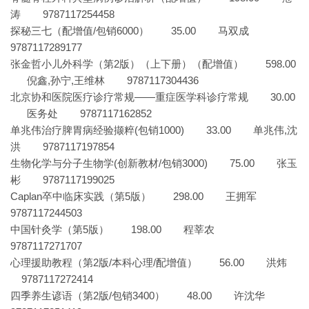
涛 9787117254458
探秘三七（配增值/包销6000） 35.00 马双成
9787117289177
张金哲小儿外科学（第2版）（上下册）（配增值） 598.00
倪鑫,孙宁,王维林 9787117304436
北京协和医院医疗诊疗常规——重症医学科诊疗常规 30.00
医务处 9787117162852
单兆伟治疗脾胃病经验撷粹(包销1000) 33.00 单兆伟,沈
洪 9787117197854
生物化学与分子生物学(创新教材/包销3000) 75.00 张玉
彬 9787117199025
Caplan卒中临床实践（第5版） 298.00 王拥军
9787117244503
中国针灸学（第5版） 198.00 程莘农
9787117271707
心理援助教程（第2版/本科心理/配增值） 56.00 洪炜
9787117272414
四季养生谚语（第2版/包销3400） 48.00 许沈华