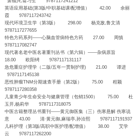
裴福兴,翁习生 9787117241212
英语应用基础(第3版/中职基础课/配增值） 42.00 余丽
霞 9787117243742
现代环境卫生学（第3版） 298.00 杨克敌,鲁文清
9787117277655
特色方药系列——心脑血管病特色方药 27.00 周慎
9787117082747
现代著名老中医名著重刊丛书（第六辑）——杂病原旨
18.00 欧阳锜 9787117131117
急危重症护理学（二版/五年一贯制护理) 21.00 谭进
9787117145138
恶性肿瘤TNM分期速查手册（第2版） 75.00 程颖
9787117280358
儿童青少年生命安全与健康管理（包销1500） 75.00 杜
玉开,杨莉华 9787117318075
中医古籍整理丛书重刊——黄元御医集（三）伤寒悬解 伤寒说
意 43.00 清·黄元御,麻瑞亭,孙洽熙 9787117191937
儿科护理（第3版/高职中医护理/配增值） 38.00 艾学
云 9787117262200