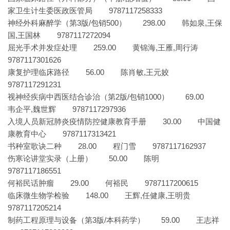
家卫生计生委医政医管局 9787117258333
神经外科麻醉学（第3版/包销500） 298.00 韩如泉,王保
国,王国林 9787117272094
屈光手术并发症处理 259.00 黄锦海,王雁,周行涛
9787117301626
康复护理临床路径 56.00 陈肖敏,王元姣
9787117291231
视神经疾病中西医结合诊治（第2版/包销1000） 69.00
韦企平,魏世辉 9787117297936
入境人员新冠肺炎疫情防控健康教育手册 30.00 中国健
康教育中心 9787117313421
书种室歌诀二种 28.00 程门雪 9787117162937
伤寒论讲堂实录（上册） 50.00 陈明
9787117186551
何裕民话肿瘤 29.00 何裕民 9787117200615
临床微生物学检验 148.00 王辉,任健康,王明贵
9787117205214
制药工程原理与设备（第3版/本科药学） 59.00 王志祥