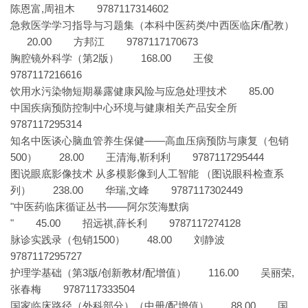
陈恩富,周祖木 9787117314602
急救医学学习指导与习题集（本科中医药类/中西医临床/配教）
20.00 方邦江 9787117170673
胸腔镜外科学（第2版） 168.00 王俊
9787117216616
饮用水污染物短期暴露健康风险与应急处理技术 85.00
中国疾病预防控制中心环境与健康相关产品安全所
9787117295314
知名中医谈心脑血管养生保健——高血压病预防与康复（包销
500） 28.00 王清海,靳利利 9787117295444
图说眼底影像技术 从多模影像到人工智能 （图说眼科检查系
列） 238.00 华瑞,文峰 9787117302449
"中医药临床循证丛书——阿尔茨海默病
" 45.00 招远祺,薛长利 9787117274128
脉诊实践录（包销1500） 48.00 刘静波
9787117295727
护理学基础（第3版/创新教材/配增值） 116.00 吴丽荣,
张春梅 9787117333504
国家临床路径（外科部分）（中册/配增值） 88.00 国