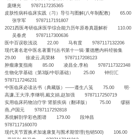
庞继光 9787117235365
皮肤性病科临床实践（习）导引与图解(八年制配教) 65.00
张学军 9787117191807
2021西医考研临床医学综合能力历年原卷真题解析 110.00
吴春虎 9787117300636
医中百误歌浅说 22.00 马有度 9787117132206
现代著名老中医名著重刊丛书第十一辑·董德懋内科经验集
29.00 徐凌云,高荣林 9787117208123
肿瘤康复指南 85.00 凌昌全,李柏 9787117322348
生物化学基础（第3版/中职基础） 25.00 钟衍汇
9787117246231
中医临床必读丛书（典藏版）——遵生八笺 75.00 明·
高濂,王大淳,李继明,戴文娟,赵加强 9787117250719
实用临床药物治疗学 肾脏疾病（翻译版） 75.00 缪丽
燕,卢国元 9787117292818
系统解剖学彩色图谱 179.00 段坤昌
9787117160070
现代关节置换术加速康复与围术期管理(包销500) 106.00