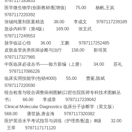
9787117183833
医学微生物学(创新教材/配增值) 75.00 杨帆,王岚
9787117220392
张锡纯重剂医案精选 38.00 李成文 9787117239189
急诊内科学（第4版） 169.00 张文武
9787117249553
脉学临证心悟 36.00 王鹏 9787117252485
皮肤血管炎类疾病诊断与治疗 158.00 靳培英
9787117327985
中医临床必读丛书——验方新编（上册） 34.00 苏礼
9787117086226
临床实用技能学(包销4000) 55.00 曹蘅,陈斌
9787117220590
咬合检查与咬合调整病例图解(口腔住院医师专科技术图解丛
书） 66.00 李成章 9787117239042
Clinical Molecular Diagnostics 临床分子诊断学（英文版）
568.00 潘世扬,唐金海 9787117320382
医护英语水平考试指导与训练（护理类/配盘）Ⅲ级 32.00
王莘 9787117171120