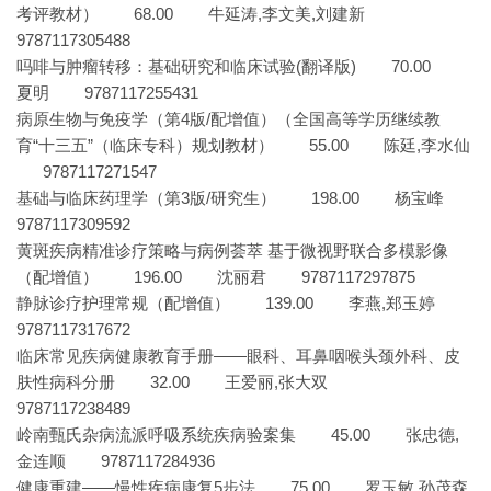
考评教材） 68.00 牛延涛,李文美,刘建新
9787117305488
吗啡与肿瘤转移：基础研究和临床试验(翻译版) 70.00
夏明 9787117255431
病原生物与免疫学（第4版/配增值）（全国高等学历继续教
育“十三五”（临床专科）规划教材） 55.00 陈廷,李水仙
9787117271547
基础与临床药理学（第3版/研究生） 198.00 杨宝峰
9787117309592
黄斑疾病精准诊疗策略与病例荟萃 基于微视野联合多模影像
（配增值） 196.00 沈丽君 9787117297875
静脉诊疗护理常规（配增值） 139.00 李燕,郑玉婷
9787117317672
临床常见疾病健康教育手册——眼科、耳鼻咽喉头颈外科、皮
肤性病科分册 32.00 王爱丽,张大双
9787117238489
岭南甄氏杂病流派呼吸系统疾病验案集 45.00 张忠德,
金连顺 9787117284936
健康重建——慢性疾病康复5步法 75.00 罗玉敏,孙茂森