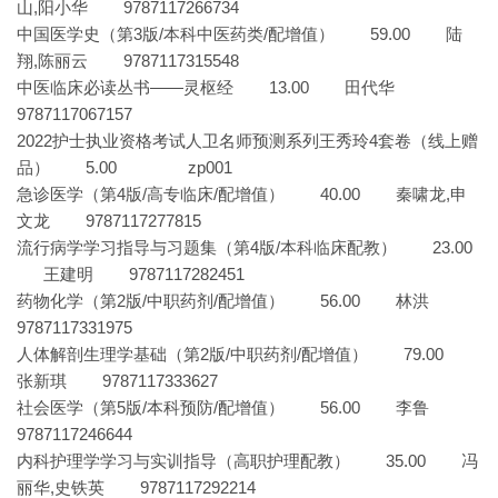
山,阳小华 9787117266734
中国医学史（第3版/本科中医药类/配增值） 59.00 陆
翔,陈丽云 9787117315548
中医临床必读丛书——灵枢经 13.00 田代华
9787117067157
2022护士执业资格考试人卫名师预测系列王秀玲4套卷（线上赠
品） 5.00 zp001
急诊医学（第4版/高专临床/配增值） 40.00 秦啸龙,申
文龙 9787117277815
流行病学学习指导与习题集（第4版/本科临床配教） 23.00
王建明 9787117282451
药物化学（第2版/中职药剂/配增值） 56.00 林洪
9787117331975
人体解剖生理学基础（第2版/中职药剂/配增值） 79.00
张新琪 9787117333627
社会医学（第5版/本科预防/配增值） 56.00 李鲁
9787117246644
内科护理学学习与实训指导（高职护理配教） 35.00 冯
丽华,史铁英 9787117292214