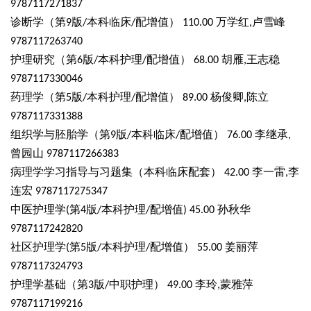
9787117271837
诊断学（第
版
本科临床
配增值）
万学红
卢雪峰
9
/
/
110.00
,
9787117263740
护理研究（第
版
本科护理
配增值）
胡雁
王志稳
6
/
/
68.00
,
9787117330046
药理学（第
版
本科护理
配增值）
杨俊卿
陈立
5
/
/
89.00
,
9787117331388
组织学与胚胎学（第
版
本科临床
配增值）
李继承
9
/
/
76.00
,
曾园山
9787117266383
病理学学习指导与习题集（本科临床配套）
李一雷
李
42.00
,
连宏
9787117275347
中医护理学
第
版
本科护理
配增值
孙秋华
(
4
/
/
)
45.00
9787117242820
社区护理学
第
版
本科护理
配增值）
姜丽萍
(
5
/
/
55.00
9787117324793
护理学基础（第
版
中职护理）
李玲
蒙雅萍
3
/
49.00
,
9787117199216