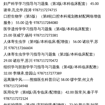
妇产科学学习指导与习题集（第
版
本科临床配套）
3
/
45.00
谢幸
孔北华
段涛
,
,
9787117274715
口腔生物学（第
版）（第
轮口腔本科规划教材配网络增值
5
8
服务）
边专
55.00
9787117284080
医学遗传学学习指导与习题集（第
版
本科临床配套）
4
/
张咸宁
杨玲
25.00
,
9787117273381
人体寄生虫学（第
版
本科临床
配增值）
诸欣平
苏
9
/
/
56.00
,
川
9787117266604
人体寄生虫学学习指导与习题集（第
版
本科临床配套）
2
/
诸欣平
苏川
29.00
,
9787117270472
组织学与胚胎学学习指导与习题集（第
版
本科临床配教）
4
/
李继承
曾园山
32.00
,
9787117277389
远离脑中风
——熊猫医生科普日记
缪中荣
何义舟
58.00
,
9787117234948
医用化学（第
版
高专临床
配增值）
陈常兴
秦子平
8
/
/
42.00
,
9787117272124
外科护理学（第
版
高职护理
配增值）
熊云新
叶国