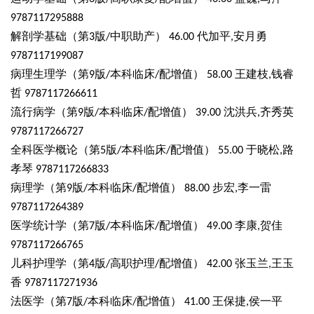
9787117295888
解剖学基础（第
版
中职助产）
代加平
安月勇
3
/
46.00
,
9787117199087
病理生理学（第
版
本科临床
配增值）
王建枝
钱睿
9
/
/
58.00
,
哲
9787117266611
流行病学（第
版
本科临床
配增值）
沈洪兵
齐秀英
9
/
/
39.00
,
9787117266727
全科医学概论（第
版
本科临床
配增值）
于晓松
路
5
/
/
55.00
,
孝琴
9787117266833
病理学（第
版
本科临床
配增值）
步宏
李一雷
9
/
/
88.00
,
9787117264389
医学统计学（第
版
本科临床
配增值）
李康
贺佳
7
/
/
49.00
,
9787117266765
儿科护理学（第
版
高职护理
配增值）
张玉兰
王玉
4
/
/
42.00
,
香
9787117271936
法医学（第
版
本科临床
配增值）
王保捷
侯一平
7
/
/
41.00
,