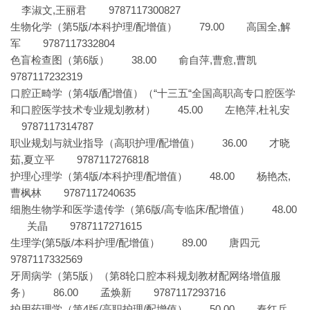
李淑文,王丽君 9787117300827
生物化学（第5版/本科护理/配增值） 79.00 高国全,解
军 9787117332804
色盲检查图（第6版） 38.00 俞自萍,曹愈,曹凯
9787117232319
口腔正畸学（第4版/配增值）（“十三五“全国高职高专口腔医学
和口腔医学技术专业规划教材） 45.00 左艳萍,杜礼安
9787117314787
职业规划与就业指导（高职护理/配增值） 36.00 才晓
茹,夏立平 9787117276818
护理心理学（第4版/本科护理/配增值） 48.00 杨艳杰,
曹枫林 9787117240635
细胞生物学和医学遗传学（第6版/高专临床/配增值） 48.00
关晶 9787117271615
生理学(第5版/本科护理/配增值） 89.00 唐四元
9787117332569
牙周病学（第5版）（第8轮口腔本科规划教材配网络增值服
务） 86.00 孟焕新 9787117293716
护用药理学（第4版/高职护理/配增值） 50.00 秦红兵,