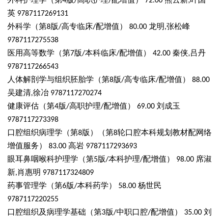
4
/
/
72.00
,
英
9787117269131
外科学（第
版
高专临床
配增值）
龙明
张松峰
8
/
/
80.00
,
9787117275538
医用高等数学（第
版
本科临床
配增值）
秦侠
吕丹
7
/
/
42.00
,
9787117266543
人体解剖学与组织胚胎学（第
版
高专临床
配增值）
8
/
/
88.00
吴建清
徐冶
,
9787117270274
健康评估（第
版
高职护理
配增值）
刘成玉
4
/
/
69.00
9787117273398
口腔组织病理学（第
版）（第
轮口腔本科规划教材配网络
8
8
增值服务）
高岩
83.00
9787117293693
眼耳鼻咽喉科护理学（第
版
本科护理
配增值）
席淑
5
/
/
98.00
新
肖惠明
,
9787117324809
药事管理学（第
版
本科药学）
杨世民
6
/
58.00
9787117220255
口腔组织及病理学基础（第
版
中职口腔
配增值）
刘
3
/
/
35.00