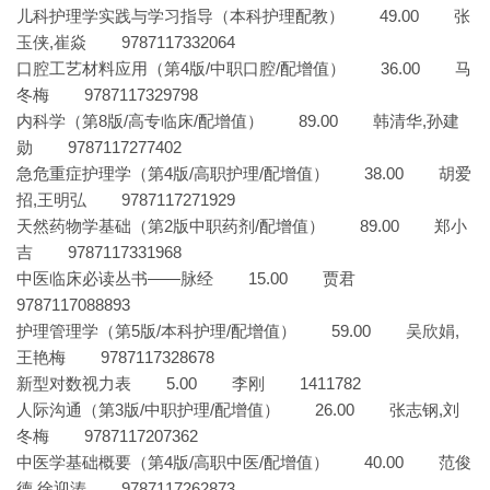
儿科护理学实践与学习指导（本科护理配教） 49.00 张
玉侠,崔焱 9787117332064
口腔工艺材料应用（第4版/中职口腔/配增值） 36.00 马
冬梅 9787117329798
内科学（第8版/高专临床/配增值） 89.00 韩清华,孙建
勋 9787117277402
急危重症护理学（第4版/高职护理/配增值） 38.00 胡爱
招,王明弘 9787117271929
天然药物学基础（第2版中职药剂/配增值） 89.00 郑小
吉 9787117331968
中医临床必读丛书——脉经 15.00 贾君
9787117088893
护理管理学（第5版/本科护理/配增值） 59.00 吴欣娟,
王艳梅 9787117328678
新型对数视力表 5.00 李刚 1411782
人际沟通（第3版/中职护理/配增值） 26.00 张志钢,刘
冬梅 9787117207362
中医学基础概要（第4版/高职中医/配增值） 40.00 范俊
德,徐迎涛 9787117262873