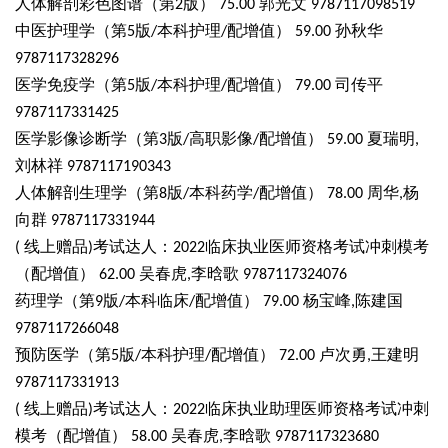
人体解剖彩色图谱（第
版）
郭光文
2
75.00
9787117098519
中医护理学（第
版
本科护理
配增值）
孙秋华
5
/
/
59.00
9787117328296
医学免疫学（第
版
本科护理
配增值）
司传平
5
/
/
79.00
9787117331425
医学影像诊断学（第
版
高职影像
配增值）
夏瑞明
3
/
/
59.00
,
刘林祥
9787117190343
人体解剖生理学（第
版
本科药学
配增值）
周华
杨
8
/
/
78.00
,
向群
9787117331944
线上赠品
考试达人：
临床执业医师资格考试冲刺模考
(
)
2022
（配增值）
吴春虎
李晗歌
62.00
,
9787117324076
药理学（第
版
本科临床
配增值）
杨宝峰
陈建国
9
/
/
79.00
,
9787117266048
预防医学（第
版
本科护理
配增值）
卢次勇
王建明
5
/
/
72.00
,
9787117331913
线上赠品
考试达人：
临床执业助理医师资格考试冲刺
(
)
2022
模考（配增值）
吴春虎
李晗歌
58.00
,
9787117323680