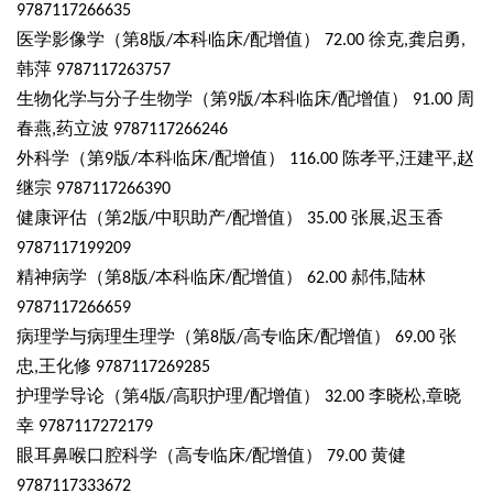
9787117266635
医学影像学（第
版
本科临床
配增值）
徐克
龚启勇
8
/
/
72.00
,
,
韩萍
9787117263757
生物化学与分子生物学（第
版
本科临床
配增值）
周
9
/
/
91.00
春燕
药立波
,
9787117266246
外科学（第
版
本科临床
配增值）
陈孝平
汪建平
赵
9
/
/
116.00
,
,
继宗
9787117266390
健康评估（第
版
中职助产
配增值）
张展
迟玉香
2
/
/
35.00
,
9787117199209
精神病学（第
版
本科临床
配增值）
郝伟
陆林
8
/
/
62.00
,
9787117266659
病理学与病理生理学（第
版
高专临床
配增值）
张
8
/
/
69.00
忠
王化修
,
9787117269285
护理学导论（第
版
高职护理
配增值）
李晓松
章晓
4
/
/
32.00
,
幸
9787117272179
眼耳鼻喉口腔科学（高专临床
配增值）
黄健
/
79.00
9787117333672