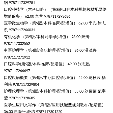
钢
9787117329781
口腔种植学（本科口腔）（第
轮口腔本科规划教材配网络
8
增值服务）
宫苹
62.00
9787117293686
医学微生物学（第
版
本科临床
配增值）
李凡
徐志
9
/
/
62.00
,
凯
9787117266031
有机化学
（第
版
本科药学
配增值）
陆涛
9
/
/
98.00
9787117332552
中医护理学（第
版
高职护理
配增值）
温茂兴
4
/
/
36.00
9787117271912
口腔科学
第
版
本科临床
配增值）
张志愿
(
9
/
/
49.00
9787117266697
口腔疾病概要（第
版
中职口腔
配增值）
葛秋云
杨
4
/
/
42.00
,
利伟
9787117329804
护理伦理学（第
版
本科护理
配增值）
刘俊荣
范宇
3
/
/
55.00
,
莹
9787117328685
医学生应用文写作（第
版
应用技能型规划教材
配增值）
2
/
/
冉隆平
舒洁
36.00
,
9787117301220