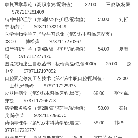
康复医学导论（高职康复/配增值） 32.00 王俊华,杨毅
9787117281409
精神科护理学（第5版/本科护理/配增值） 59.00 刘哲
宁,杨芳宇 9787117331449
医学生物学学习指导与习题集（第5版/本科临床配套）
38.00 傅松滨 9787117270267
妇产科护理学（第4版/高职护理/配增值） 54.00 夏海
鸥 9787117277426
图说灾难逃生自救丛书：极端高温(包销4000) 25.00 赵
中辛 9787117197052
口腔固定修复工艺技术（第4版/中职口腔/配增值） 72.00
王菲,米新峰 9787117329835
皮肤性病学（第9版/本科临床/配增值） 68.00 张学军,
郑捷 9787117266703
药学服务实务（第2版/高职药学/配增值） 58.00 秦红
兵,陈俊荣 9787117256070
药物毒理学（第5版/本科药学/配增值） 58.00 韩峰
9787117332774
熊猫医生和二师兄漫画医学2 25.00 缪中荣,何义舟