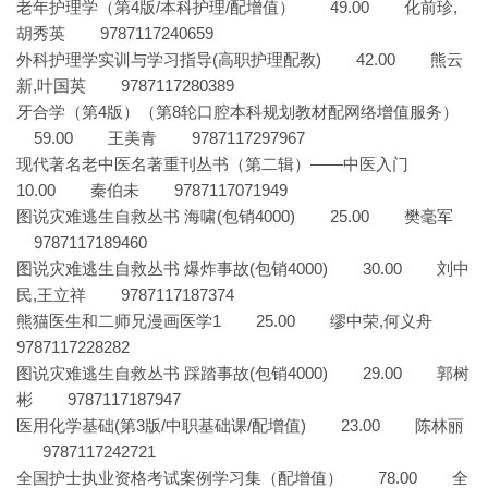
老年护理学（第4版/本科护理/配增值） 49.00 化前珍,
胡秀英 9787117240659
外科护理学实训与学习指导(高职护理配教) 42.00 熊云
新,叶国英 9787117280389
牙合学（第4版）（第8轮口腔本科规划教材配网络增值服务）
59.00 王美青 9787117297967
现代著名老中医名著重刊丛书（第二辑）——中医入门
10.00 秦伯未 9787117071949
图说灾难逃生自救丛书 海啸(包销4000) 25.00 樊毫军
9787117189460
图说灾难逃生自救丛书 爆炸事故(包销4000) 30.00 刘中
民,王立祥 9787117187374
熊猫医生和二师兄漫画医学1 25.00 缪中荣,何义舟
9787117228282
图说灾难逃生自救丛书 踩踏事故(包销4000) 29.00 郭树
彬 9787117187947
医用化学基础(第3版/中职基础课/配增值) 23.00 陈林丽
9787117242721
全国护士执业资格考试案例学习集（配增值） 78.00 全