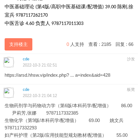
中医基础理论
第
版
高职中医基础课
配增值
陈刚
徐
(
4
/
/
)
39.00
,
宜兵
9787117262170
中医舌诊
负责人
4.60
9787117011303
支持楼主
0
人支持
查看 :
2185
回复 :
66
cde
沙发
2022-10-3 21:02:51
https://arsd.hhsw.vip/index.php? ... a=index&aid=428
cde
板凳
2022-10-3 21:04:12
生物药剂学与药物动力学（第6版/本科药学/配增值） 86.00
尹莉芳,张娜 9787117332385
生物化学（第9版/本科药学/配增值） 69.00 姚文兵
9787117332293
妇产科护理（第2版/应用技能型规划教材/配增值） 55.00