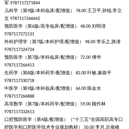
军
9787117271844
儿科学（第
版
本科临床
配增值）
王卫平
孙锟
常立
9
/
/
78.00
,
,
文
9787117266642
预防医学（第
版
高专临床
配增值）
刘明清
6
/
/
48.00
9787117272131
外科护理学（第
版
本科护理
配增值）
李乐之
路潜
7
/
/
98.00
,
9787117324724
预防医学（第
版
本科临床
配增值）
傅华
7
/
/
72.00
9787117266413
生药学（第
版
本科药学
配增值）
叶敏
秦路平
8
/
/
82.00
,
9787117330718
中医学（第
版
本科临床
配增值）
陈金水
9
/
/
66.00
9787117266888
高等数学（第
版
本科药学
配增值）
顾作林
7
/
/
59.00
9787117332613
口腔预防医学（第
版
配增值）（“十三五”全国高职高专口
4
/
腔医学和口腔医学技术专业规划教材）
李月
吕俊峰
50.00
,