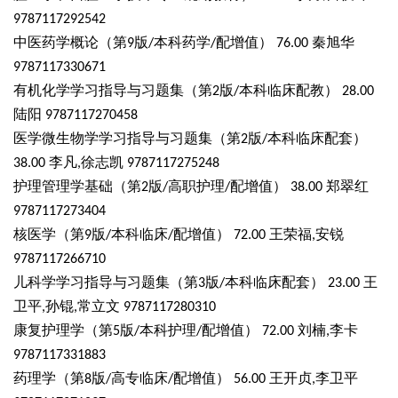
9787117292542
中医药学概论（第
版
本科药学
配增值）
秦旭华
9
/
/
76.00
9787117330671
有机化学学习指导与习题集（第
版
本科临床配教）
2
/
28.00
陆阳
9787117270458
医学微生物学学习指导与习题集（第
版
本科临床配套）
2
/
李凡
徐志凯
38.00
,
9787117275248
护理管理学基础（第
版
高职护理
配增值）
郑翠红
2
/
/
38.00
9787117273404
核医学（第
版
本科临床
配增值）
王荣福
安锐
9
/
/
72.00
,
9787117266710
儿科学学习指导与习题集（第
版
本科临床配套）
王
3
/
23.00
卫平
孙锟
常立文
,
,
9787117280310
康复护理学（第
版
本科护理
配增值）
刘楠
李卡
5
/
/
72.00
,
9787117331883
药理学（第
版
高专临床
配增值）
王开贞
李卫平
8
/
/
56.00
,