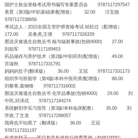
国护士执业资格考试用书编写专家委员会 9787117297547
美育（第3版/中职基础课/配增值） 32.00 汪宝德
9787117238656
考试达人：2022全国主管护师资格考试 轻松过（配增值）
172.00 吴春虎,王倩 9787117326339
图说灾难逃生自救丛书 核与辐射事故(包销4000) 27.00
刘励军 9787117189453
药品储存与养护技术（第2版/中职药剂/配增值） 49.00
宫淑秋 9787117331791
妈妈的肚子(翻译版） 36.00 王冠 9787117331173
组织学与胚胎学（第4版/本科中医药类/配增值） 88.00
刘黎青,葛钢锋 9787117316002
图说灾难逃生自救丛书 化学品事故(包销4000) 29.00 刘
中民,邱泽武 9787117184274
系统解剖学实习指导（第3版/本科临床配教） 35.00 刘
学政,丁文龙 9787117288057
我再也不怕黑了（翻译版） 36.00 王冠
9787117331197
标准的样子——医疗相关标准执行优秀案例（包销10000）