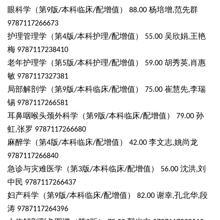
眼科学（第
版
本科临床
配增值）
杨培增
范先群
9
/
/
88.00
,
9787117266673
护理管理学（第
版
本科护理
配增值）
吴欣娟
王艳
4
/
/
55.00
,
梅
9787117238410
老年护理学（第
版
本科护理
配增值）
胡秀英
肖惠
5
/
/
59.00
,
敏
9787117327381
局部解剖学（第
版
本科临床
配增值）
崔慧先
李瑞
9
/
/
75.00
,
锡
9787117266581
耳鼻咽喉头颈外科学（第
版
本科临床
配增值）
孙
9
/
/
79.00
虹
张罗
,
9787117266680
麻醉学（第
版
本科临床
配增值）
李文志
姚尚龙
4
/
/
42.00
,
9787117266840
急诊与灾难医学（第
版
本科临床
配增值）
沈洪
刘
3
/
/
56.00
,
中民
9787117266437
妇产科学（第
版
本科临床
配增值）
谢幸
孔北华
段
9
/
/
82.00
,
,
涛
9787117264396