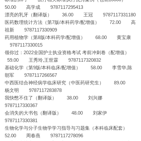
50.00 高学成 9787117295413
漂亮的乳牙（翻译版） 36.00 王冠 9787117331180
医药数理统计方法（第7版/本科药学/配增值） 72.00 高
祖新 9787117330909
药用植物学（第8版/本科药学/配增值） 68.00 黄宝康
9787117330015
领你过：2022全国护士执业资格考试 考前冲刺卷（配增值）
59.00 王秀玲,王世霖 9787117320832
基础化学（第9版/本科临床/配增值） 58.00 李雪华,陈
朝军 9787117266567
中西医结合神经病学临床研究（中医药研究生） 89.00
杨文明 9787117283878
我快憋不住了（翻译版） 38.00 刘兴娜
9787117330367
会消失的大书包（翻译版） 48.00 刘家伊
9787117330381
生物化学与分子生物学学习指导与习题集（本科临床配套）
52.00 周春燕 9787117278096