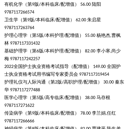
有机化学（第
版
本科临床
配增值）
陆阳
9
/
/
56.00
9787117266574
卫生学（第
版
本科临床
配增值）
朱启星
9
/
/
62.00
9787117263764
护理心理学（第
版
本科护理
配增值）
杨艳杰
曹枫
5
/
/
55.00
,
林
9787117331432
基础护理学（第
版
本科护理
配增值）
李小寒
尚少
6
/
/
82.00
,
梅
9787117242257
全国护士执业资格考试指导（配增值）
全国护
2022
149.00
士执业资格考试用书编写专家委员会
9787117319454
护理礼仪与人际沟通（第
版
高职护理
配增值）
秦东
2
/
/
30.00
华
9787117277488
医学心理学（第
版
高专临床
配增值）
马存根
5
/
/
38.00
9787117271622
传染病学（第
版
本科临床
配增值）
李兰娟
任红
9
/
/
78.00
,
9787117266666
神经病学（第
版
本科临床
配增值）
贾建平
陈生弟