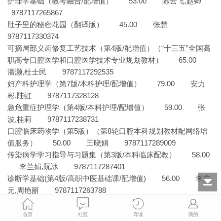
护理学基础（教考融合/配增值） 53.00 陈云飞,赵卿
9787117265867
肚子里的秘密花园（翻译版） 45.00 张慧
9787117330374
可摘局部义齿修复工艺技术（第4版/配增值）（“十三五”全国高
职高专口腔医学和口腔医学技术专业规划教材） 65.00
潘灏,杜士民 9787117292535
妇产科护理学（第7版/本科护理/配增值） 79.00 安力
彬,陆虹 9787117328128
急危重症护理学（第4版/本科护理/配增值） 59.00 张
波,桂莉 9787117238731
口腔临床药物学（第5版）（第8轮口腔本科规划教材配网络增
值服务） 50.00 王晓娟 9787117289009
传染病学学习指导与习题集（第3版/本科临床配教） 58.00
李兰娟,阮冰 9787117287401
诊断学基础(第4版/高职中医基础课/配增值) 56.00 李广
元,周艳丽 9787117263788
系统解剖学（第9版/本科临床/配增值） 99.00 丁文龙,
刘学政 9787117267182
首页
社区
导读
我的