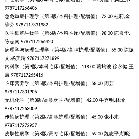
8
/
/
92.00
,
9787117266406
急危重症护理学（第
版
本科护理
配增值）
桂莉
金
5
/
/
72.00
,
静芬
9787117331982
医学细胞生物学（第
版
本科临床
配增值）
陈誉华
6
/
/
98.00
,
陈志南
9787117266420
病理学与病理生理学（第
版
高职护理
配增值）
陈振
4
/
/
65.00
文
杨美玲
,
9787117271899
内科学（第
版
本科临床
配增值）
葛均波
徐永健
王
9
/
/
118.00
,
,
辰
9787117265416
临床营养学（第
版
本科护理
配增值）
周芸
5
/
/
58.00
9787117331906
无机化学（第
版
高职药学
配增值）
牛秀明
林珍
3
/
/
42.00
,
9787117263009
传染病护理（第
版
高职护理
配增值）
张小来
2
/
/
45.00
9787117272957
皮肤性病学（第
版
高专临床
配增值）
魏志平
胡晓
8
/
/
59.00
,