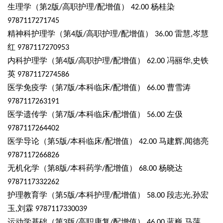
生理学（第
版
高职护理
配增值）
杨桂染
2
/
/
42.00
9787117271745
精神科护理学（第
版
高职护理
配增值）
雷慧
岑慧
4
/
/
36.00
,
红
9787117270953
内科护理学（第
版
高职护理
配增值）
冯丽华
史铁
4
/
/
62.00
,
英
9787117274586
医学免疫学（第
版
本科临床
配增值）
曹雪涛
7
/
/
66.00
9787117263191
医学遗传学（第
版
本科临床
配增值）
左伋
7
/
/
56.00
9787117264402
医学导论（第
版
本科临床
配增值）
马建辉
闻德亮
5
/
/
42.00
,
9787117266826
无机化学（第
版
本科药学
配增值）
杨晓达
8
/
/
68.00
9787117332262
护理教育学（第
版
本科护理
配增值）
段志光
孙宏
5
/
/
58.00
,
玉
刘霖
,
9787117330039
运动学基础（第
版
高职康复
配增值）
蓝巍
马萍
3
/
/
46.00
,