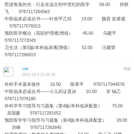
照进角落的光：行走在远古到中世纪的医学 58.00 孙轶
飞 9787117264563
中医临床必读丛书——针灸甲乙经 19.00 魏晋 皇甫谧
9787117076913
预防医学概论（高职护理/配增值） 45.00 乌建平
9787117272049
卫生法（第5版/本科临床/配增值） 52.00 汪建荣
9787117266819
cde
地板
2022-10-3 21:04:25
外科手术基本操作 16.50 陈孝平 9787117044578
中医临床必读丛书——小儿药证直诀 10.00 宋 钱乙
9787117076180
外科学学习指导与习题集（第4版/本科临床配套） 75.00
吴国豪 9787117281652
预防医学学习指导与习题集（第4版/本科临床配套） 39.00
洪峰 9787117282840