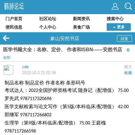
门户首页
社区论坛
新闻资讯
搜索中心
便民信息
个人中心
美食广场
更多
象山安然书店
回复
医学书籍大全：名称、定价、 作者和ISBN——安然书店
看
全部
cde
楼主
2022-10-3 21:02:39
收藏
制品名称 制品定价 作者名称 条形码号
考试达人：
全国护师资格考试 随身记（配增值）
2022
75.00
罗先武
9787117320696
医学文献检索与论文写作（第
版
本科临床
配增值）
5
/
/
42.00
郭继军
9787117266802
生理学（第
版
本科临床
配增值）
王庭槐
9
/
/
75.00
9787117266598