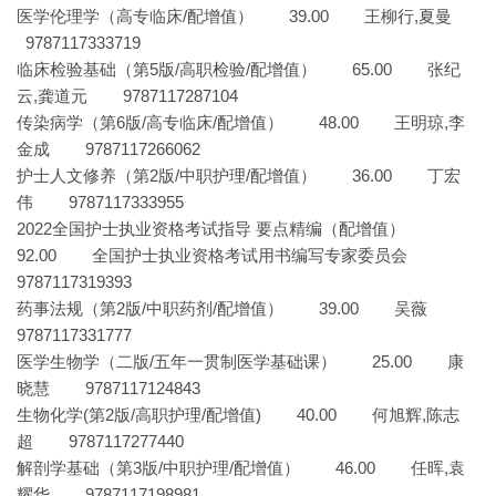
医学伦理学（高专临床/配增值） 39.00 王柳行,夏曼
9787117333719
临床检验基础（第5版/高职检验/配增值） 65.00 张纪
云,龚道元 9787117287104
传染病学（第6版/高专临床/配增值） 48.00 王明琼,李
金成 9787117266062
护士人文修养（第2版/中职护理/配增值） 36.00 丁宏
伟 9787117333955
2022全国护士执业资格考试指导 要点精编（配增值）
92.00 全国护士执业资格考试用书编写专家委员会
9787117319393
药事法规（第2版/中职药剂/配增值） 39.00 吴薇
9787117331777
医学生物学（二版/五年一贯制医学基础课） 25.00 康
晓慧 9787117124843
生物化学(第2版/高职护理/配增值) 40.00 何旭辉,陈志
超 9787117277440
解剖学基础（第3版/中职护理/配增值） 46.00 任晖,袁
耀华 9787117198981