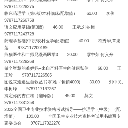
9787117228275
临床药理学（第6版/本科临床/配增值） 69.00 李俊
9787117266758
语文应用基础(第3版) 46.00 王斌,刘冬梅
9787117243728
药理学基础(中职/农村医学/配增值) 40.00 符秀华,覃隶
莲 9787117200189
熊猫医生和二师兄漫画医学3 20.00 缪中荣,何义舟
9787117228268
做个智慧的准妈妈--来自产科医生的健康私信 68.00 王
玉玲 9787117226585
图说灾难逃生自救丛书 矿难（包销4000) 30.00 刘中民,
李树峰 9787117187367
搞定你的杏仁核（翻译版） 45.00 莫文
9787117331258
2022全国卫生专业技术资格考试指导——护理学（中级）（配
增值） 199.00 全国卫生专业技术资格考试用书编写专
家委员会 9787117322270