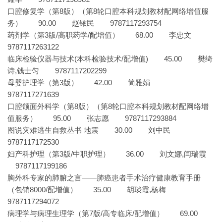
口腔修复学（第8版）（第8轮口腔本科规划教材配网络增值服
务） 90.00 赵铱民 9787117293754
药剂学（第3版/高职药学/配增值） 68.00 李忠文
9787117263122
临床检验仪器与技术(本科检验技术/配增值) 45.00 樊绮
诗,钱士匀 9787117202299
母婴护理学（第3版） 42.00 简雅娟
9787117271639
口腔颌面外科学（第8版）（第8轮口腔本科规划教材配网络增
值服务） 95.00 张志愿 9787117293884
图说灾难逃生自救丛书 地震 30.00 刘中民
9787117172530
妇产科护理（第3版/中职护理） 36.00 刘文娜,闫瑞霞
9787117199186
胸外科专家的肺腑之言——肺癌患者手术治疗健康教育手册
（包销8000/配增值） 35.00 胡琰霞,杨梅
9787117294072
病理学与病理生理学（第7版/高专临床/配增值） 69.00