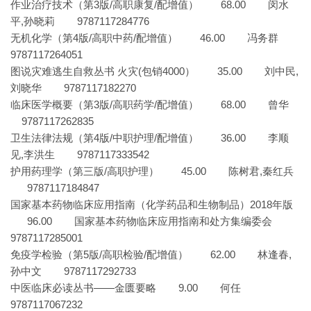
作业治疗技术（第3版/高职康复/配增值） 68.00 闵水
平,孙晓莉 9787117284776
无机化学（第4版/高职中药/配增值） 46.00 冯务群
9787117264051
图说灾难逃生自救丛书 火灾(包销4000） 35.00 刘中民,
刘晓华 9787117182270
临床医学概要（第3版/高职药学/配增值） 68.00 曾华
9787117262835
卫生法律法规（第4版/中职护理/配增值） 36.00 李顺
见,李洪生 9787117333542
护用药理学（第三版/高职护理） 45.00 陈树君,秦红兵
9787117184847
国家基本药物临床应用指南（化学药品和生物制品）2018年版
96.00 国家基本药物临床应用指南和处方集编委会
9787117285001
免疫学检验（第5版/高职检验/配增值） 62.00 林逢春,
孙中文 9787117292733
中医临床必读丛书——金匮要略 9.00 何任
9787117067232