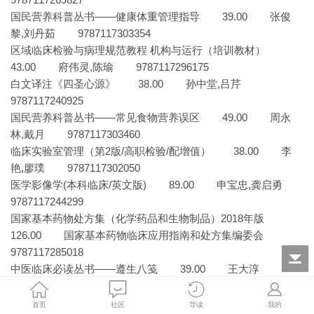
国民营养科普丛书——健康体重管理指导 39.00 张俊
黎,刘丹茹 9787117303354
区域临床检验与病理规范教程 机构与运行（培训教材）
43.00 府伟灵,陈瑜 9787117296175
白文译注《四圣心源》 38.00 孙中堂,吕芹
9787117240925
国民营养科普丛书——常见食物营养误区 49.00 周永
林,戴月 9787117303460
临床实验室管理（第2版/高职检验/配增值） 38.00 李
艳,廖璞 9787117302050
医学影像学(本科临床/英文版) 89.00 申宝忠,龚启勇
9787117244299
国家基本药物处方集（化学药品和生物制品）2018年版
126.00 国家基本药物临床应用指南和处方集编委会
9787117285018
中医临床必读丛书——遵生八笺 39.00 王大淳
9787117086745
环境卫生学（第8版/本科预防/配增值） 72.00 杨克敌
首页
社区
导读
我的