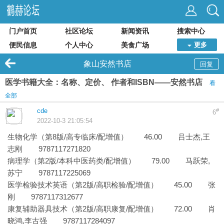
门户首页
社区论坛
新闻资讯
搜索中心
便民信息
个人中心
美食广场
更多
象山安然书店
回复
医学书籍大全：名称、定价、 作者和ISBN——安然书店
看
全部
cde
#
6
2022-10-3 21:05:54
生物化学（第8版/高专临床/配增值） 46.00 吕士杰,王
志刚 9787117271820
病理学（第2版/本科中医药类/配增值） 79.00 马跃荣,
苏宁 9787117225069
医学检验技术英语（第2版/高职检验/配增值） 45.00 张
刚 9787117312677
康复辅助器具技术（第2版/高职康复/配增值） 72.00 肖
晓鸿,李古强 9787117284097