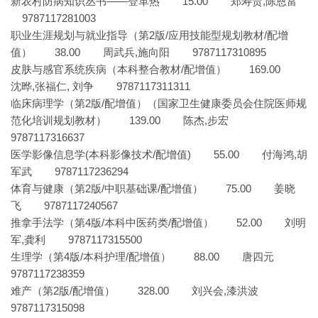
新农村防病知识丛书——登革热 15.00 郑寿贵,陈恩富
9787117281003
职业生涯规划与就业指导（第2版/应用技能型规划教材/配增
值） 38.00 周武兵,施向阳 9787117310895
皮肤与感官系统疾病（本科整合教材/配增值） 169.00
沈晔,张福仁, 刘争 9787117311311
临床病理学（第2版/配增值）（国家卫生健康委员会住院医师规
范化培训规划教材） 139.00 陈杰,步宏
9787117316637
医学影像信息学(本科影像技术/配增值) 55.00 付海鸿,胡
军武 9787117236294
体育与健康（第2版/中职基础课/配增值） 75.00 姜晓
飞 9787117240567
推拿手法学（第4版/本科中医药类/配增值） 52.00 刘明
军,龚利 9787117315500
生理学（第4版/本科护理/配增值） 88.00 唐四元
9787117238359
难产（第2版/配增值） 328.00 刘兴会,漆洪波
9787117315098