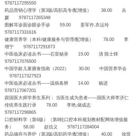
9787117295550
药品营销心理学（第3版/高职高专/配增值） 38.00 丛
媛 9787117265348
图解耳诊面诊眼诊手诊 59.00 姜军作,衣运玲
9787117331616
健康营养学（本科/健康服务与管理/配增值） 78.00 李
增宁 9787117291873
中医临床必读丛书——石室秘录 19.00 清 陈士铎
9787117076500
中国学龄儿童膳食指南（2022） 30.00 中国营养学会
9787117327923
中医临床必读丛书——温病条辨 14.00 杨进
9787117067201
跟国医大师学养生系列： 当医生成为患者——国医大师李济仁
传统养生践行录 78.00 李艳,储成志
9787117298865
口腔材料学（第6版）（第8轮口腔本科规划教材配网络增值服
务） 58.00 赵信义 9787117284004
药品储存与养护（第3版/高职药学/配增值） 40.00 徐世