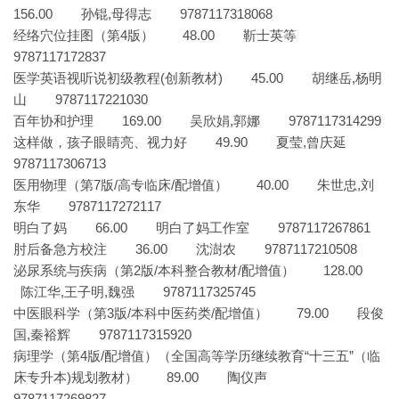
156.00 孙锟,母得志 9787117318068
经络穴位挂图（第4版） 48.00 靳士英等
9787117172837
医学英语视听说初级教程(创新教材) 45.00 胡继岳,杨明
山 9787117221030
百年协和护理 169.00 吴欣娟,郭娜 9787117314299
这样做，孩子眼睛亮、视力好 49.90 夏莹,曾庆延
9787117306713
医用物理（第7版/高专临床/配增值） 40.00 朱世忠,刘
东华 9787117272117
明白了妈 66.00 明白了妈工作室 9787117267861
肘后备急方校注 36.00 沈澍农 9787117210508
泌尿系统与疾病（第2版/本科整合教材/配增值） 128.00
陈江华,王子明,魏强 9787117325745
中医眼科学（第3版/本科中医药类/配增值） 79.00 段俊
国,秦裕辉 9787117315920
病理学（第4版/配增值）（全国高等学历继续教育“十三五”（临
床专升本)规划教材） 89.00 陶仪声
9787117269827