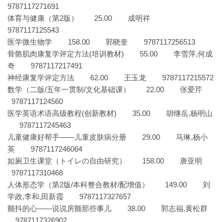
9787117271691
体育与健康（第2版） 25.00 成明祥
9787117125543
医学微生物学 158.00 郭晓奎 9787117256513
骨骼肌肉康复学评定方法(培训教材) 55.00 李雪萍,何成
奇 9787117217491
神经康复学评定方法 62.00 王玉龙 9787117215572
数学（二版/五年一贯制/文化基础课） 22.00 张爱芹
9787117124560
医学英语术语高级教程(创新教材) 35.00 胡继岳,杨明山
9787117245463
儿童健康好帮手——儿童皮肤病分册 29.00 马琳,杨小
英 9787117246064
如厕卫生课堂（トイレの自由研究） 158.00 唐亚明
9787117310468
人体形态学（第2版/本科整合教材/配增值） 149.00 刘
学政,李和,田新霞 9787117327657
颤抖的心——说说房颤那些事儿 38.00 郭志福,黄松群
9787117326902