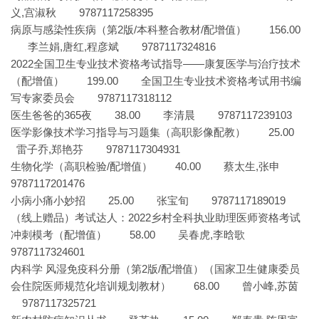
义,宫淑秋 9787117258395
病原与感染性疾病（第2版/本科整合教材/配增值） 156.00
李兰娟,唐红,程彦斌 9787117324816
2022全国卫生专业技术资格考试指导——康复医学与治疗技术
（配增值） 199.00 全国卫生专业技术资格考试用书编
写专家委员会 9787117318112
医生爸爸的365夜 38.00 李清晨 9787117239103
医学影像技术学习指导与习题集（高职影像配教） 25.00
雷子乔,郑艳芬 9787117304931
生物化学（高职检验/配增值） 40.00 蔡太生,张申
9787117201476
小病小痛小妙招 25.00 张宝旬 9787117189019
（线上赠品）考试达人：2022乡村全科执业助理医师资格考试
冲刺模考（配增值） 58.00 吴春虎,李晗歌
9787117324601
内科学 风湿免疫科分册（第2版/配增值）（国家卫生健康委员
会住院医师规范化培训规划教材） 68.00 曾小峰,苏茵
9787117325721