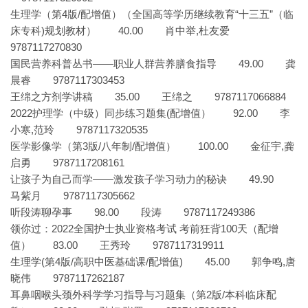
生理学（第4版/配增值）（全国高等学历继续教育“十三五”（临
床专科)规划教材） 40.00 肖中举,杜友爱
9787117270830
国民营养科普丛书——职业人群营养膳食指导 49.00 龚
晨睿 9787117303453
王绵之方剂学讲稿 35.00 王绵之 9787117066884
2022护理学（中级）同步练习题集(配增值） 92.00 李
小寒,范玲 9787117320535
医学影像学（第3版/八年制/配增值） 100.00 金征宇,龚
启勇 9787117208161
让孩子为自己而学——激发孩子学习动力的秘诀 49.90
马紫月 9787117305662
听段涛聊孕事 98.00 段涛 9787117249386
领你过：2022全国护士执业资格考试 考前狂背100天（配增
值） 83.00 王秀玲 9787117319911
生理学(第4版/高职中医基础课/配增值) 45.00 郭争鸣,唐
晓伟 9787117262187
耳鼻咽喉头颈外科学学习指导与习题集（第2版/本科临床配