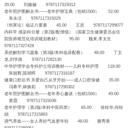
39.00 刘娅婻 9787117315012
老年照护图解丛书——老年护肺宝典（包销1500） 52.00
朱永洁 9787117315029
《伤寒论》临证六要素 45.00 王庶 9787117299077
内科学 感染科分册（第2版/配增值）（国家卫生健康委员会住
院医师规范化培训规划教材） 95.00 魏来,李太生
9787117327428
系统解剖学习题集（第3版/本科临床配教） 48.00 丁文
龙,刘学政 9787117282130
中华护理学会专科护士培训教材——儿科专科护理 118.00
朱丽辉,陈朔晖 9787117316187
健康口腔丛书 关爱自己从牙开始——成人口腔保健 35.00
冯希平,林焕彩 9787117290302
老年照护图解丛书——老年养心趣谈（包销1500） 49.00
黄霞 9787117315036
老年护理学（第2版/本科中医药类） 65.00 徐桂华,何桂
娟 9787117315883
调气养血——女人养好气血更年轻 48.00 滕秀香
9787117280051