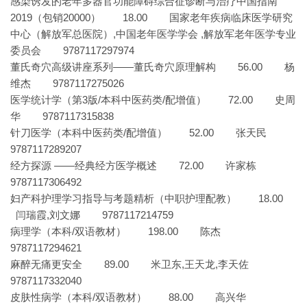
感染诱发的老年多器官功能障碍综合征诊断与治疗中国指南
2019（包销20000） 18.00 国家老年疾病临床医学研究
中心（解放军总医院）,中国老年医学学会 ,解放军老年医学专业
委员会 9787117297974
董氏奇穴高级讲座系列——董氏奇穴原理解构 56.00 杨
维杰 9787117275026
医学统计学（第3版/本科中医药类/配增值） 72.00 史周
华 9787117315838
针刀医学（本科中医药类/配增值） 52.00 张天民
9787117289207
经方探源 ——经典经方医学概述 72.00 许家栋
9787117306492
妇产科护理学习指导与考题精析（中职护理配教） 18.00
闫瑞霞,刘文娜 9787117214759
病理学（本科/双语教材） 198.00 陈杰
9787117294621
麻醉无痛更安全 89.00 米卫东,王天龙,李天佐
9787117332040
皮肤性病学（本科/双语教材） 88.00 高兴华