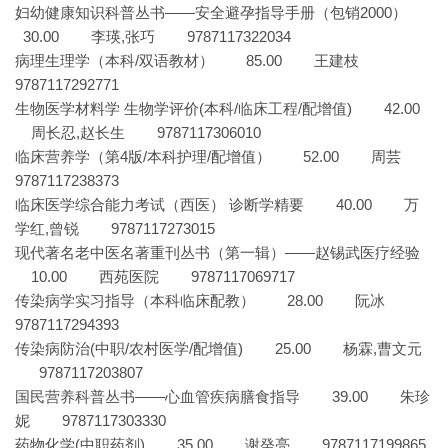
妇幼健康知识科普丛书——安全避孕指导手册（包销2000）
30.00 李瑛,张巧 9787117322034
病理生理学（本科/双语教材） 85.00 王建枝
9787117292771
生物医学材料学 生物学评价(本科/临床工程/配增值) 42.00
周长忍,赵长生 9787117306010
临床营养学（第4版/本科护理/配增值） 52.00 周芸
9787117238373
临床医学综合能力考试（西医） 诊断学精要 40.00 万
学红,曾锐 9787117273015
现代著名老中医名著重刊丛书（第一辑）——赵锡武医疗经验
10.00 西苑医院 9787117069717
传染病学实习指导（本科临床配教） 28.00 阮冰
9787117294393
传染病防治(中职/农村医学/配增值) 25.00 杨霖,曹文元
9787117203807
国民营养科普丛书——心血管疾病膳食指导 39.00 朱珍
妮 9787117303330
药物化学(中职药剂) 35.00 谢癸亮 9787117199865