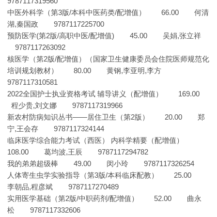
9787117319560
中医外科学（第3版/本科中医药类/配增值） 66.00 何清
湖,秦国政 9787117225700
预防医学(第2版/高职中医/配增值) 45.00 吴娟,张立祥
9787117263092
核医学（第2版/配增值）（国家卫生健康委员会住院医师规范化
培训规划教材） 80.00 黄钢,李亚明,李方
9787117310581
2022全国护士执业资格考试 辅导讲义（配增值） 169.00
程少贵,刘文娜 9787117319966
新农村防病知识丛书——居住卫生（第2版） 20.00 郑
宁,王会存 9787117324144
临床医学综合能力考试（西医） 内科学精要（配增值）
108.00 葛均波,王辰 9787117294782
我的弟弟超级棒 49.00 闵小玲 9787117326254
人体寄生虫学实验指导（第3版/本科临床配教） 25.00
李朝品,程彦斌 9787117270489
实用医学基础（第2版/中职药剂/配增值） 52.00 曲永
松 9787117332606