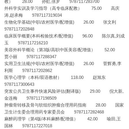
教） 28.00 孙虹,张罗 9787117283700
外科学实训及学习指导（高专临床配教） 75.00 高庆
涛,赵承梅 9787117319034
生物化学基础(中职/农村医学/配增值) 26.00 张文利
9787117202848
临床医学概要(本科检验技术/配增值) 96.00 陈尔真,刘成
玉 9787117216210
美容外科学概论（第3版/高职中医美容/配增值） 52.00
贾小丽 9787117288347
实用卫生法规(中职/农村医学/配增值) 26.00 菅辉勇,李
利斯 9787117202862
医学心理学（本科/双语教材） 118.00 赵旭东
9787117300643
突发公共卫生事件快速风险评估(翻译版) 29.00 倪大新,
金连梅 9787117198509
肿瘤骨转移及骨与软组织肿瘤合理用药指南 28.00 国家
卫生计生委合理用药专家委员会 9787117282468
麻醉药理学（第4版/本科麻醉/配增值） 42.00 喻田,王
国林 9787117227018