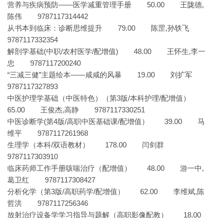
营养与疾病预防——医学减重管理手册 50.00 王陇德,
陈伟 9787117314442
从书本到临床：诊断思维提升 79.00 陈罡,孙轶飞
9787117332354
解剖学基础(中职/农村医学/配增值) 48.00 王怀生,李一
忠 9787117200240
“三减三健”主题绘本——咸咸的风暴 19.00 刘扩军
9787117327893
中医护理学基础（中医特色）（第3版/本科护理/配增值）
65.00 王俊杰,高静 9787117330251
中医诊断学(第4版/高职中医基础课/配增值） 39.00 马
维平 9787117261968
生理学（本科/双语教材） 178.00 闫剑群
9787117303910
临床药师工作手册咳喘治疗（配增值） 48.00 游一中,
葛卫红 9787117308427
分析化学（第3版/高职药学/配增值） 62.00 李维斌,陈
哲洪 9787117256346
放射治疗设备学学习指导与题解（高职影像配教） 18.00