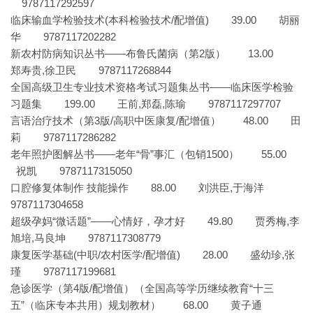
9787117292597
临床输血学检验技术(本科检验技术/配增值) 39.00 胡丽
华 9787117202282
新农村防病知识丛书——布鲁氏菌病（第2版） 13.00
郑寿贵,徐卫民 9787117268844
全国高级卫生专业技术资格考试习题集丛书——临床医学检验
习题集 199.00 王前,郑磊,陈瑜 9787117297707
言语治疗技术（第3版/高职中医康复/配增值） 48.00 田
莉 9787117286282
老年照护图解丛书——老年“骨”事汇（包销1500） 55.00
祝凯 9787117315050
口腔修复体制作 技能操作 88.00 刘洪臣,于海洋
9787117304658
超级孕妈“微话题”——心情好，孕才好 49.80 贾秀梅,李
旭培,马良坤 9787117308779
康复医学基础(中职/农村医学/配增值) 28.00 盛幼珍,张
瑾 9787117199681
急诊医学（第4版/配增值）（全国高等学历继续教育“十三
五”（临床专本共用）规划教材） 68.00 黄子通