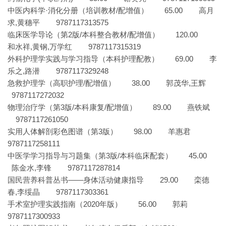
中医内科学·消化分册（培训教材/配增值） 65.00 高月
求,黄穗平 9787117313575
临床医学导论（第2版/本科整合教材/配增值） 120.00
和水祥,黄钢,万学红 9787117315319
外科护理学实践与学习指导（本科护理配教） 69.00 李
乐之,路潜 9787117329248
急救护理学（高职护理/配增值） 38.00 郭茂华,王辉
9787117272032
物理治疗学（第3版/本科康复/配增值） 89.00 燕铁斌
9787117261050
实用人体解剖彩色图谱（第3版） 98.00 羊惠君
9787117258111
中医学学习指导与习题集（第3版/本科临床配套） 45.00
陈金水,李锋 9787117287814
国民营养科普丛书——身体活动健康指导 29.00 栾德
春,李绥晶 9787117303361
手术室护理实践指南（2020年版） 56.00 郭莉
9787117300933