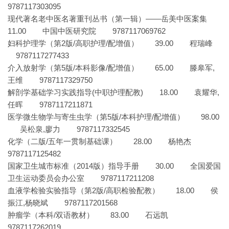
9787117303095
现代著名老中医名著重刊丛书（第一辑）——岳美中医案集
11.00 中国中医研究院 9787117069762
妇科护理学（第2版/高职护理/配增值） 39.00 程瑞峰
9787117277433
介入放射学（第5版/本科影像/配增值） 65.00 滕皋军,
王维 9787117329750
解剖学基础学习实践指导(中职护理配教) 18.00 袁耀华,
任晖 9787117211871
医学微生物学与寄生虫学（第5版/本科护理/配增值） 98.00
吴松泉,廖力 9787117332545
化学（二版/五年一贯制基础课） 28.00 杨艳杰
9787117125482
国家卫生城市标准（2014版）指导手册 30.00 全国爱国
卫生运动委员会办公室 9787117211208
血液学检验实验指导（第2版/高职检验配教） 18.00 侯
振江,杨晓斌 9787117201568
肿瘤学（本科/双语教材） 83.00 石远凯
9787117262019