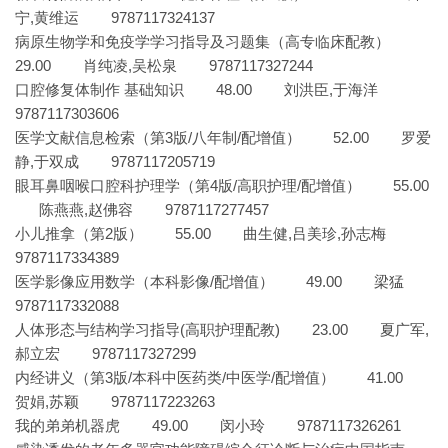
宁,黄维运 9787117324137
病原生物学和免疫学学习指导及习题集（高专临床配教）
29.00 肖纯凌,吴松泉 9787117327244
口腔修复体制作 基础知识 48.00 刘洪臣,于海洋
9787117303606
医学文献信息检索（第3版/八年制/配增值） 52.00 罗爱
静,于双成 9787117205719
眼耳鼻咽喉口腔科护理学（第4版/高职护理/配增值） 55.00
陈燕燕,赵佛容 9787117277457
小儿推拿（第2版） 55.00 曲生健,吕美珍,孙志梅
9787117334389
医学影像应用数学（本科影像/配增值） 49.00 梁猛
9787117332088
人体形态与结构学习指导(高职护理配教) 23.00 夏广军,
郝立宏 9787117327299
内经讲义（第3版/本科中医药类/中医学/配增值） 41.00
贺娟,苏颖 9787117223263
我的弟弟机器虎 49.00 闵小玲 9787117326261