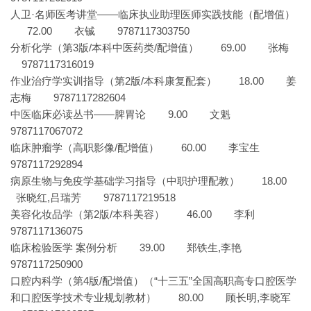
人卫·名师医考讲堂——临床执业助理医师实践技能（配增值）
72.00 衣铖 9787117303750
分析化学（第3版/本科中医药类/配增值） 69.00 张梅
9787117316019
作业治疗学实训指导（第2版/本科康复配套） 18.00 姜
志梅 9787117282604
中医临床必读丛书——脾胃论 9.00 文魁
9787117067072
临床肿瘤学（高职影像/配增值） 60.00 李宝生
9787117292894
病原生物与免疫学基础学习指导（中职护理配教） 18.00
张晓红,吕瑞芳 9787117219518
美容化妆品学（第2版/本科美容） 46.00 李利
9787117136075
临床检验医学 案例分析 39.00 郑铁生,李艳
9787117250900
口腔内科学（第4版/配增值）（“十三五”全国高职高专口腔医学
和口腔医学技术专业规划教材） 80.00 顾长明,李晓军