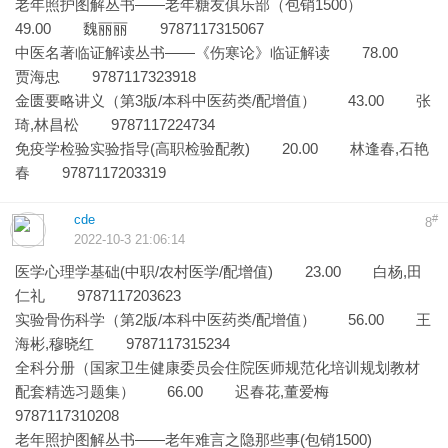
老年照护图解丛书——老年糖友俱乐部（包销1500）
49.00 魏丽丽 9787117315067
中医名著临证解读丛书——《伤寒论》临证解读 78.00
贾海忠 9787117323918
金匮要略讲义（第3版/本科中医药类/配增值） 43.00 张
琦,林昌松 9787117224734
免疫学检验实验指导(高职检验配教) 20.00 林逢春,石艳
春 9787117203319
cde
#
8
2022-10-3 21:06:14
医学心理学基础(中职/农村医学/配增值) 23.00 白杨,田
仁礼 9787117203623
实验骨伤科学（第2版/本科中医药类/配增值） 56.00 王
海彬,穆晓红 9787117315234
全科分册（国家卫生健康委员会住院医师规范化培训规划教材
配套精选习题集） 66.00 迟春花,董爱梅
9787117310208
老年照护图解丛书——老年难言之隐那些事(包销1500)