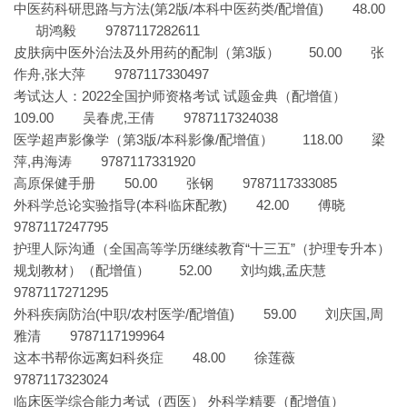
中医药科研思路与方法(第2版/本科中医药类/配增值) 48.00
胡鸿毅 9787117282611
皮肤病中医外治法及外用药的配制（第3版） 50.00 张
作舟,张大萍 9787117330497
考试达人：2022全国护师资格考试 试题金典（配增值）
109.00 吴春虎,王倩 9787117324038
医学超声影像学（第3版/本科影像/配增值） 118.00 梁
萍,冉海涛 9787117331920
高原保健手册 50.00 张钢 9787117333085
外科学总论实验指导(本科临床配教) 42.00 傅晓
9787117247795
护理人际沟通（全国高等学历继续教育“十三五”（护理专升本）
规划教材）（配增值） 52.00 刘均娥,孟庆慧
9787117271295
外科疾病防治(中职/农村医学/配增值) 59.00 刘庆国,周
雅清 9787117199964
这本书帮你远离妇科炎症 48.00 徐莲薇
9787117323024
临床医学综合能力考试（西医） 外科学精要（配增值）