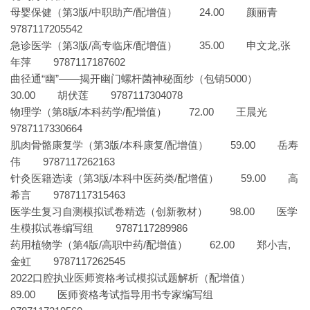
母婴保健（第3版/中职助产/配增值） 24.00 颜丽青
9787117205542
急诊医学（第3版/高专临床/配增值） 35.00 申文龙,张
年萍 9787117187602
曲径通“幽”——揭开幽门螺杆菌神秘面纱（包销5000）
30.00 胡伏莲 9787117304078
物理学（第8版/本科药学/配增值） 72.00 王晨光
9787117330664
肌肉骨骼康复学（第3版/本科康复/配增值） 59.00 岳寿
伟 9787117262163
针灸医籍选读（第3版/本科中医药类/配增值） 59.00 高
希言 9787117315463
医学生复习自测模拟试卷精选（创新教材） 98.00 医学
生模拟试卷编写组 9787117289986
药用植物学（第4版/高职中药/配增值） 62.00 郑小吉,
金虹 9787117262545
2022口腔执业医师资格考试模拟试题解析（配增值）
89.00 医师资格考试指导用书专家编写组