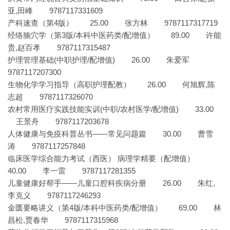
亚,田峰 9787117331609
产科速查（第4版） 25.00 张方林 9787117317719
经络腧穴学（第3版/本科中医药类/配增值） 89.00 许能
贵,赵百孝 9787117315487
护理管理基础(中职护理/配增值) 26.00 朱爱军
9787117207300
生物化学学习指导（高职护理配教） 26.00 何旭辉,陈
志超 9787117326070
农村常用医疗实践技能实训(中职/农村医学/配增值) 33.00
王景舟 9787117203678
人体健康与免疫科普丛书——常见问题篇 30.00 曹雪
涛 9787117257848
临床医学综合能力考试（西医） 病理学精要（配增值）
40.00 李一雷 9787117281355
儿童健康好帮手——儿童口腔科疾病分册 26.00 朱红,
李克义 9787117246293
金匮要略讲义（第4版/本科中医药类/配增值） 69.00 林
昌松,贾春华 9787117315968