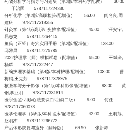
药物分析学习指导与习题集（第2版/本科药学配教） 30.00
于治国 9787117224390
分析化学（第2版/高职检验/配增值） 56.00 闫冬良,周
建庆 9787117319355
针灸学（第4版/高职针灸推拿/配增值） 49.00 汪安宁,
易志龙 9787117264419
董氏（正经）奇穴实用手册（第2版/配增值） 128.00
邱雅昌 9787117279789
2022护理学（师）模拟试卷（配增值） 95.00 王斌全,
杨辉 9787117322447
新编护理学基础（第4版/本科护理/配增值） 108.00 曹
梅娟,王克芳 9787117328975
核医学与分子影像（第4版/本科影像/配增值） 98.00 黄
钢,李亚明 9787117331814
医宗金鉴·四诊心法要诀白话解(二版） 9.00 何任
9787117060073
医学伦理学（第5版/本科临床/配增值） 42.00 王明旭,
赵明杰 9787117266772
产后体形恢复与瘦身（翻译版） 69.90 张新涛