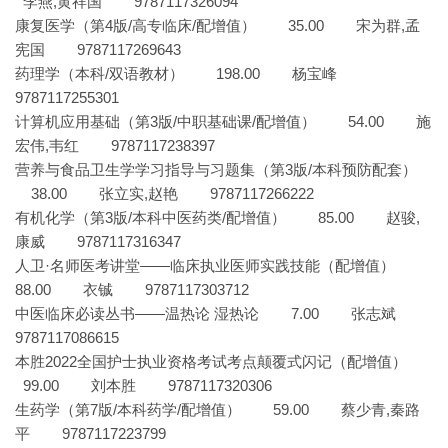
李燕,黄祥国 9787117326094
康复医学（第4版/高专临床/配增值） 35.00 宋为群,孟
宪国 9787117269643
药理学（本科/双语教材） 198.00 杨宝峰
9787117255301
计算机应用基础（第3版/中职基础课/配增值） 54.00 施
宏伟,韦红 9787117238397
营养与食品卫生学学习指导与习题集（第3版/本科预防配套）
38.00 张立实,赵艳 9787117266222
有机化学（第3版/本科中医药类/配增值） 85.00 赵骏,
康威 9787117316347
人卫·名师医考讲堂——临床执业医师实践技能（配增值）
88.00 衣铖 9787117303712
中医临床必读丛书——温热论 湿热论 7.00 张志斌
9787117086615
本胜2022全国护士执业资格考试考点颠覆式闪记（配增值）
99.00 刘本胜 9787117320306
生药学（第7版/本科药学/配增值） 59.00 蔡少青,秦路
平 9787117223799