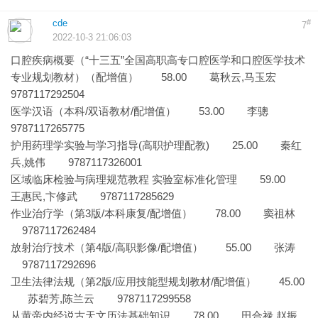
cde
#
7
2022-10-3 21:06:03
口腔疾病概要（“十三五”全国高职高专口腔医学和口腔医学技术
专业规划教材）（配增值） 58.00 葛秋云,马玉宏
9787117292504
医学汉语（本科/双语教材/配增值） 53.00 李骢
9787117265775
护用药理学实验与学习指导(高职护理配教) 25.00 秦红
兵,姚伟 9787117326001
区域临床检验与病理规范教程 实验室标准化管理 59.00
王惠民,卞修武 9787117285629
作业治疗学（第3版/本科康复/配增值） 78.00 窦祖林
9787117262484
放射治疗技术（第4版/高职影像/配增值） 55.00 张涛
9787117292696
卫生法律法规（第2版/应用技能型规划教材/配增值） 45.00
苏碧芳,陈兰云 9787117299558
从黄帝内经说古天文历法基础知识 78.00 田合禄,赵振