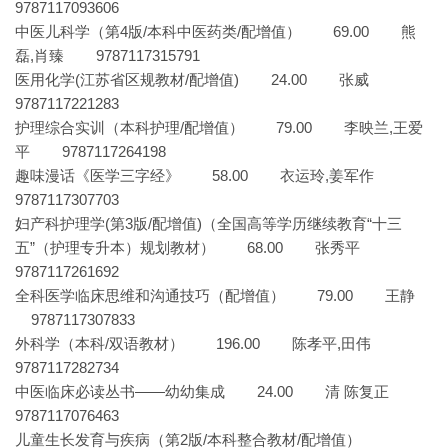
9787117093606
中医儿科学（第4版/本科中医药类/配增值） 69.00 熊
磊,肖臻 9787117315791
医用化学(江苏省区规教材/配增值) 24.00 张威
9787117221283
护理综合实训（本科护理/配增值） 79.00 李映兰,王爱
平 9787117264198
趣味漫话《医学三字经》 58.00 衣运玲,姜军作
9787117307703
妇产科护理学(第3版/配增值)（全国高等学历继续教育“十三
五”（护理专升本）规划教材） 68.00 张秀平
9787117261692
全科医学临床思维和沟通技巧（配增值） 79.00 王静
9787117307833
外科学（本科/双语教材） 196.00 陈孝平,田伟
9787117282734
中医临床必读丛书——幼幼集成 24.00 清 陈复正
9787117076463
儿童生长发育与疾病（第2版/本科整合教材/配增值）