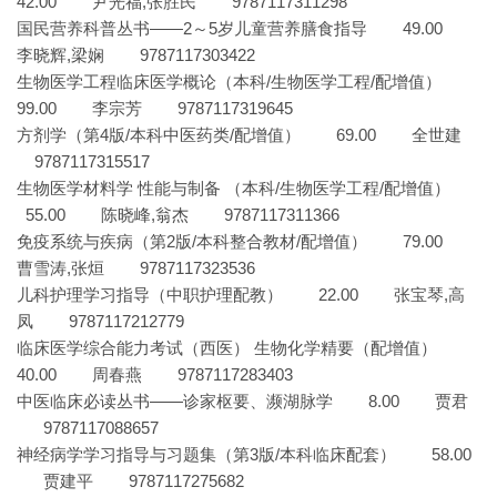
42.00 尹光福,张胜民 9787117311298
国民营养科普丛书——2～5岁儿童营养膳食指导 49.00
李晓辉,梁娴 9787117303422
生物医学工程临床医学概论（本科/生物医学工程/配增值）
99.00 李宗芳 9787117319645
方剂学（第4版/本科中医药类/配增值） 69.00 全世建
9787117315517
生物医学材料学 性能与制备 （本科/生物医学工程/配增值）
55.00 陈晓峰,翁杰 9787117311366
免疫系统与疾病（第2版/本科整合教材/配增值） 79.00
曹雪涛,张烜 9787117323536
儿科护理学习指导（中职护理配教） 22.00 张宝琴,高
凤 9787117212779
临床医学综合能力考试（西医） 生物化学精要（配增值）
40.00 周春燕 9787117283403
中医临床必读丛书——诊家枢要、濒湖脉学 8.00 贾君
9787117088657
神经病学学习指导与习题集（第3版/本科临床配套） 58.00
贾建平 9787117275682