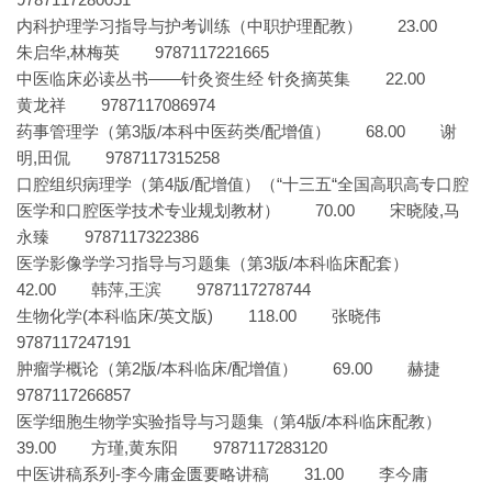
内科护理学习指导与护考训练（中职护理配教） 23.00
朱启华,林梅英 9787117221665
中医临床必读丛书——针灸资生经 针灸摘英集 22.00
黄龙祥 9787117086974
药事管理学（第3版/本科中医药类/配增值） 68.00 谢
明,田侃 9787117315258
口腔组织病理学（第4版/配增值）（“十三五“全国高职高专口腔
医学和口腔医学技术专业规划教材） 70.00 宋晓陵,马
永臻 9787117322386
医学影像学学习指导与习题集（第3版/本科临床配套）
42.00 韩萍,王滨 9787117278744
生物化学(本科临床/英文版) 118.00 张晓伟
9787117247191
肿瘤学概论（第2版/本科临床/配增值） 69.00 赫捷
9787117266857
医学细胞生物学实验指导与习题集（第4版/本科临床配教）
39.00 方瑾,黄东阳 9787117283120
中医讲稿系列-李今庸金匮要略讲稿 31.00 李今庸