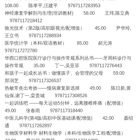
108.00 陈孝平,汪建平 9787117283953
神经康复学解剖与生理(培训教材) 58.00 王玮,陈立典
9787117218412
验光技术（第2版/高职眼视光/配增值） 45.00 尹华玲,
王立书 9787117288934
医学统计学（本科/双语教材） 85.00 郝元涛
9787117272780
华西口腔医院医疗诊疗与操作常规系列丛书——牙周科诊疗与
操作常规 35.00 丁一,吴亚菲 9787117276443
和孩子一起成长丛书：做懂孩子、会管理的父母 59.00
郑润芝 9787117326537
热敏常灸出奇效——慢病康复新选择 49.00 陈日新,黄
仙保,谢丁一,栾贵城 9787117308526
一起训练吧 ——每天运动5分钟，远离腰椎疼痛（配增值）
49.00 张春雨 9787117318440
中医儿科学(第4版/高职中医基础课/配增值) 42.00 聂绍
通 9787117262897
生物医学材料学 材料生物学（本科/生物医学工程/配增值）