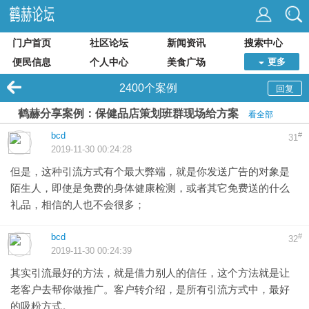
门户首页
社区论坛
新闻资讯
搜索中心
便民信息
个人中心
美食广场
更多
2400个案例
回复
鹤赫分享案例：保健品店策划班群现场给方案
看全部
bcd
#
31
2019-11-30 00:24:28
但是，这种引流方式有个最大弊端，就是你发送广告的对象是
陌生人，即使是免费的身体健康检测，或者其它免费送的什么
礼品，相信的人也不会很多；
bcd
#
32
2019-11-30 00:24:39
其实引流最好的方法，就是借力别人的信任，这个方法就是让
老客户去帮你做推广。客户转介绍，是所有引流方式中，最好
的吸粉方式。