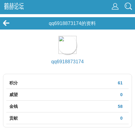
qq6918873174的资料
qq6918873174
积分
61
威望
0
金钱
58
贡献
0