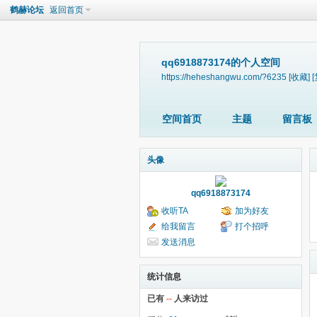
鹤赫论坛
返回首页
qq6918873174的个人空间
https://heheshangwu.com/?6235
[收藏]
空间首页
主题
留言板
头像
qq6918873174
收听TA
加为好友
给我留言
打个招呼
发送消息
统计信息
已有
--
人来访过