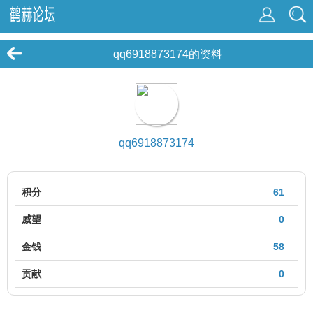
qq6918873174的资料
qq6918873174
积分
61
威望
0
金钱
58
贡献
0