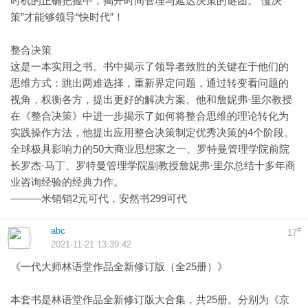
时机的正确把握中，揭开时间管理与延迟决策的谜团。“慢决
策”才能够领导“快时代”！
整合决策
这是一本实用之书。书中揭示了领导者致胜的关键在于他们的
思维方式：跳出两难选择，重新界定问题，通过转变看问题的
视角，权衡各方，提出更好的解决方案。他和詹妮弗·里尔教授
在《整合决策》中进一步揭示了如何将整合思维的理论转化为
实践操作方法，他提出应用整合决策制定优秀决策的4个阶段。
全球极具影响力的50大商业思想家之一、罗特曼管理学院前院
长罗杰·马丁、罗特曼管理学院副教授詹妮弗·里尔总结十多年商
业咨询经验的经典力作。
———米销销2元可代，安然书299可代
abc
#
17
2021-11-21 13:39:42
《一代大师林语堂作品全新修订版（全25册）》
本套书是林语堂作品全新修订版大合集，共25册。分别为《京