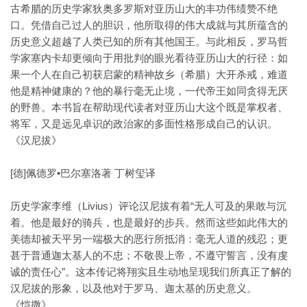
古希腊的历史学家狄奥多罗斯对亚历山大的丰功伟绩赞不绝
口。凭借自己过人的胆识，他所取得的伟大成就与其所蕴含的
历史意义超越了人类已知的所有其他国王。与此相反，罗马哲
学家塞内卡却更倾向于用批判的眼光看待亚历山大的行径：如
果一个人在自己初获启蒙的精神故乡（希腊）大开杀戒，难道
他是精神健康的？他的暴行毫无止境，一代帝王如同贪得无厌
的野兽。本书旨在帮助现代读者对亚历山大这个既是掌权者、
将军，又是远见卓识的政治家的多面性格形成自己的认识。
《汉尼拔》
[德]佩德罗•巴尔塞洛著 丁树玺译
历史学家李维（Livius）评论汉尼拔有着“无人可及的果敢与沉
着。他是最好的骑兵，也是最好的步兵。然而这些如此伟大的
美德却被天平另一端极大的恶行所抵消：毫无人道的残忍；更
甚于普通迦太基人的不忠；不敬畏上帝，不遵守誓言，没有虔
诚的责任心”。这本传记将翔实且生动地呈现我们所真正了解的
汉尼拔的形象，以及他对于罗马、迦太基的历史意义。
《恺撒》