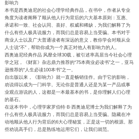
影响力
本书是西奥迪尼的社会心理学经典作品，在书中，作者从专业
角度为读者阐释了顺从他人行为背后的六大基本原则：互惠、
承诺和一致、社会认同、喜好、权威和稀缺，为我们解释了为
什么有些人极具说服力，而我们总是容易上当受骗。本书对于
商业人士以及广大普通读者有深远的意义，教你学会对顺从业
人士说“不”，帮助你成为一个真正对他人有影响力的人。
西奥迪尼经典作品 风靡全球30载，被引述率高居当今社会心理
学之冠，《财富》杂志鼎力推荐的“75本商业必读书”之一，亚马
逊推荐的“人生必读100本书”之一。
自出版以来，《影响力》就一直是畅销佳作。由于它的影响，
劝说得以成为一门科学。无论你是普通人还是为某一产品或事
业观点游说的人，这都是一本最基本的书，是你理解人们心理
的基石。
在这本书中，心理学家罗伯特·B·西奥迪尼博士为我们解释了为
什么有些人极具说服力，而我们总是容易上当受骗。隐藏在冲
动地顺从他人行为背后的6大心理秘笈，正是这一切的根源。那
些劝说高手们，总是熟练地运用它们，让我们就范。