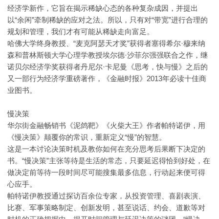
经济学新作，它旨在揭示稀缺心态的各种复杂成因，并提出
以“余闲”牵制稀缺的应对之法。所以，只有对“带宽”进行合理的
规划和管理，我们才有可能从稀缺走向富足。
哈佛大学终身教授、“麦克阿瑟天才奖”获得者塞得希尔·穆来纳
森和普林斯顿大学心理学教授埃尔德·沙菲尔强强联合之作，继
诺贝尔经济学奖获得者丹尼尔·卡尼曼《思考，快与慢》之后的
又一部行为经济学重磅著作，《金融时报》2013年必读十佳商
业图书。
慢决策
华尔街金融畅销书《泥鸽靶》《火柴大王》作者帕特诺伊，用
《慢决策》颠覆你的常识，重新定义“慢”的智慧。
这是一本讨论决策时机及教你如何在充分思考后果断下决定的
书。“慢决策”主张等待是生活的常态，只要延迟得恰到好处，在
做决定前等待一段时间尽可能搜集最多信息，行动起来便可得
心应手。
帕特诺伊教授通过探访百余位专家，从投资管理、喜剧表演、
比赛、军事策略制定、创新发明，甚至说话、约会、道歉等对