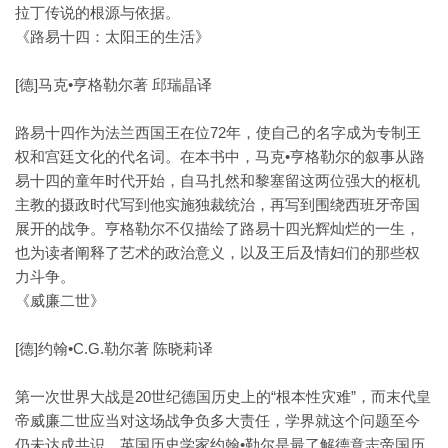
拉丁传说的根源与依据。
《路易十四：太阳王的生活》
[德]马克•亨格勒尔著 邱瑞晶译
路易十四作为法兰西国王在位72年，使自己的名字成为专制王
权和宫廷文化的代名词。在本书中，马克•亨格勒尔的叙事从路
易十四的童年时代开始，自马扎然和黎塞留这两位强大的枢机
主教的摄政时代写到他实施独裁统治，再写到围绕西班牙帝国
展开的战争。亨格勒尔不仅描绘了路易十四光辉灿烂的一生，
也为读者阐释了艺术的政治意义，以及王后及情妇们的那些权
力斗争。
《威廉二世》
[德]约翰•C.G.勒尔著 陈晓莉译
第一次世界大战是20世纪德国历史上的“根本性灾难”，而末代皇
帝威廉二世应当对这场战争负多大责任，学界就这个问题至今
仍未达成共识。英国历史学家约翰•勒尔是最了解德意志帝国历