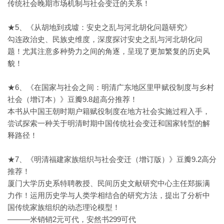
传统社会晚期市场机制与社会变迁的关系！
★5、《从胡地到戎墟：安史之乱与河北胡化问题研究》
勾连政治史、民族史维度，深度探讨安史之乱与河北胡化问
题！尤其注意多种势力之间的角逐，呈现了更加繁复的历史风
貌！
★6、《在国家与社会之间：明清广东地区里甲赋役制度与乡村
社会（增订本）》豆瓣9.8超高分推荐！
本书从中国王朝时期户籍赋役制度在地方社会实施过程入手，
尝试探索一种关于明清时期中国传统社会变迁和国家转型的解
释路径！
★7、《明清福建家族组织与社会变迁（增订版）》豆瓣9.2高分
推荐！
厦门大学历史系特聘教授、民间历史文献研究中心主任郑振满
力作！运用历史学与人类学相结合的研究方法，提出了分析中
国传统家族组织的动态理论模型！
———米销销2元可代，安然书299可代