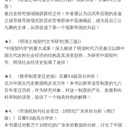
荐！
秦汉史研究领域独辟蹊径之作！作者通认为汉武帝后期的巫蛊
之祸导致导致儒生阶层在官僚群体中迅速崛起，成为其后三公
九卿的主体，从而促成了第一个儒家帝国的兴起！
★2、《明清土地契约文书研究(第三版)》
“中国契约学”的重大成果！深入阐述了明清时代乃至秦汉以降中
国古代农村社会经济的结构及其演变趋势，为研究中国契约
学、明清社会经济史拓展了途径！
★3、《察举制度变迁史稿》豆瓣9.8超高分评价！
北大中国古代史教授阎步克力作！本书以察举选官制度的七八
百年变迁历程，作为研究对象，对这一制度的产生、发展和向
科举制的演变，提供了一个独具特色的解释！
★4、《市场机制与社会变迁 : 18世纪广东米价分析（增订
版）》豆瓣9.6超高分评价！
本书通过对数万个18世纪的广东米价数据的分析，讨论了中国