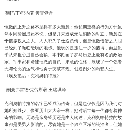
[德]马丁•耶内著 黄霄翎译
恺撒的上升之路不见得有多大新意：他长期遵循的行为方针虽
然令同阶层成员不悦，但是并未造成无法消除的对立，新意在
于恺撒投入之大。人人都为了仕途负债，但是恺撒借债之大胆
已经到了濒临险境的地步。他玩的是孤注一掷的赌博，而且似
乎从未担心过自己会输。本书刻画了罗马历史上最有名的政治
家、军事家和赌徒恺撒的自负、果敢的性格，展现了一个强者
无与伦比的运气和他勇于突破常规、创造例外的精彩人生。
《埃及艳后：克利奥帕特拉》
[德]曼弗雷德•克劳斯著 王瑞琪译
克利奥帕特拉的名字已经成为传奇，但是也仅仅是因为我们对
她所知甚少。像亚历山大大帝一样，她对后世每一代都有着神
奇的影响。无论是亲身经历还是由人转述，克利奥帕特拉的故
事都是受男人影响的。尽管她是一个独立区域的统治者，但她