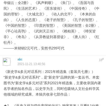
华烟云：全2册》、《风声鹤唳》、《朱门》、《吾国与吾
民》、《生活的艺术》、《苏东坡传》、《中国传奇》、《中
国的理智》、《大城北京》、《动人的北平》、《本来的自
由》、《人生的态度》、《老子的智慧》、《孔子的智慧》、
《中国的智慧》、《印度的智慧》、《美国的智慧：全2册》、
《平心论高鹗》、《武则天正传》、《赖柏英》、《啼笑皆
非》、《奇岛》、《从异教徒到基督徒》、《唐人街》、《红
牡丹》。
———米销销2元可代，安然书299可代
abc
#
18
2021-11-21 13:40:56
《新史学&多元对话系列：2021年精选集（套装共七册））
“新史学&多元对话系列”，是“新史学”品牌的第一套丛书。本套
图书为“新史学&多元对话”系列2021年精选集，主要收录国内著
名学者的知名作品，以史学为主，同时也吸纳人文社会科学其
他领域的研究成果。本辑共收录七部作品：
★1、《巫蛊之祸与儒生帝国的兴起》独家首发！豆瓣8.1分推