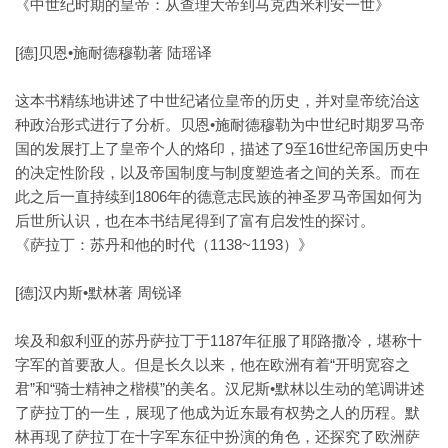
《中世纪时期的皇帝：从查理大帝到马克西米利安一世》
[德]贝恩•施耐德穆勒著 陆瑶译
这本书精练地讲述了中世纪诸位皇帝的历史，并对皇帝统治这
种政治形式进行了分析。贝恩•施耐德穆勒为中世纪时期罗马帝
国的发展打上了皇帝个人的烙印，描述了9至16世纪帝国历史中
的决定性阶段，以及帝国制度与制度塑造者之间的关系。而在
此之后一直持续到1806年的德意志民族的神圣罗马帝国如何为
后世所认识，也在本书结尾得到了富有启发性的探讨。
《萨拉丁：苏丹和他的时代（1138~1193）》
[德]汉内斯•默林著 周锐译
埃及和叙利亚的苏丹萨拉丁于1187年征服了耶路撒冷，堪称十
字军的首要敌人。但是长久以来，他在欧洲有着“开明宽容之
君”和“骑士精神之楷模”的美名。汉尼斯•默林以生动的笔调讲述
了萨拉丁的一生，展现了他成为近东最有权势之人的历程。默
林再现了萨拉丁在十字军东征中扮演的角色，还探究了欧洲萨