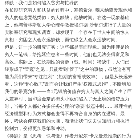
稀缺：我们是如何陷入贫穷与忙碌的
在长期研究穷人和扶贫的过程中，塞德希尔· 穆来纳森发现他和
穷人的焦虑竟然类似：穷人缺钱，他缺时间。在这一现象基础
上，他与普林斯顿大学心理学教授埃尔德·沙菲尔进行了大量的
实验室研究和现实调查，却发现了一个存在于世人中间的惊人
真相：穷困之人会永远缺钱，而忙碌之人会永远缺时间。
但是，进一步的研究证实：这些都是表面现象。因为即便是给
穷人一笔钱，给拖延症患者一些时间，他们也无法变得富足和
高效。实际上，在长期性的资源（钱、时间）稀缺中，人们已
经形成了“管窥”之见，只能看到“管子”之中的事物，虽然这有可
能为我们带来“专注红利”（短期的富裕或效率），但是从长远来
看，这种“专心致志”反而会让我们产生“权衡式思维”，不断增加
我们的带宽负担——当1元钱的价值在穷人与富人之间产生了巨
大差异时，当印度金奈的街头小贩们陷入了无止境的借贷压力
时，当每个人都处在多任务处理的“杂耍”状态中时……最理性的
经济模型和行为方式都会变得不再符合自身的内在逻辑。最
终，稀缺会俘获我们的大脑，渐渐让我们失去认知能力和执行
控制力，变得更加愚笨和冲动。
《稀缺》是《思考，快与慢》作者丹尼尔·卡尼曼最推崇的行为