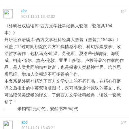
abc
#
19
2021-11-21 13:42:02
《外研社双语读库·西方文学社科经典大套装（套装共194
本）》
外研社双语读库·西方文学社科经典大套装（套装共194本）》
涵盖了经过时间积淀的西方经典情感小说、科幻探险故事、政
治哲学著作，包括马克•吐温、劳伦斯、夏洛蒂•勃朗特、海明
威、柯南•道尔、杰克•伦敦、亚里士多德、卢梭等著名作家的作
品，是人类共同的精神财富，也是探索人类精神世界、培养思
辨思维、增加人文积淀不可多得的佳作。
本套系是外研社精选了西方文学史上的不朽作品，在精心打磨
译文后推出的中英双语版图书，既可感受原汁原味的英文，也
可品读优美流畅的译文。了解西方文学社科经典，读这一套就
够了！
———米销销2元可代，安然书299可代
abc
#
20
2021-11-21 13:43:21