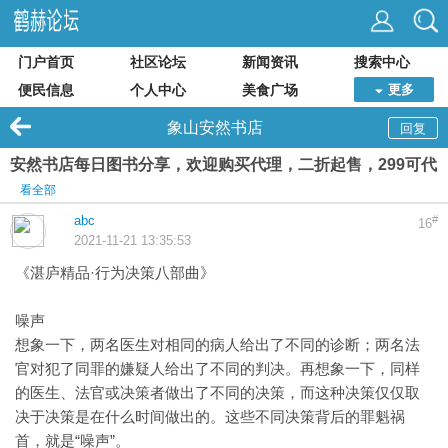
门户首页
社区论坛
新闻资讯
搜索中心
便民信息
个人中心
美食广场
更多
象山安然书店
回复
安然书店每日图书分享，欢迎购买代理，二折起售，299可代
看全部
abc
#
16
2021-11-21 13:35:53
《湛庐精品·行为决策八部曲》
噪声
想象一下，两名医生对相同的病人给出了不同的诊断；两名法
官对犯了同罪的嫌疑人给出了不同的判决。再想象一下，同样
的医生、法官或决策者做出了不同的决策，而这种决策仅仅取
决于决策是在什么时间做出的。这些不同决策背后的罪魁祸
首，就是“噪声”。