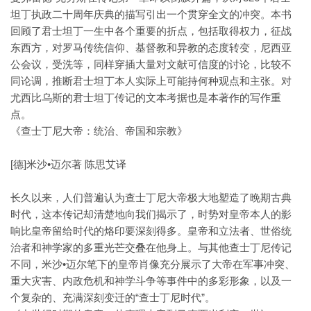
坦丁执政二十周年庆典的描写引出一个贯穿全文的冲突。本书
回顾了君士坦丁一生中各个重要的折点，包括取得权力，征战
东西方，对罗马传统信仰、基督教和异教的态度转变，尼西亚
公会议，受洗等，同样穿插大量对文献可信度的讨论，比较不
同论调，推断君士坦丁本人实际上可能持何种观点和主张。对
尤西比乌斯的君士坦丁传记的文本考据也是本著作的写作重
点。
《查士丁尼大帝：统治、帝国和宗教》
[德]米沙•迈尔著 陈思艾译
长久以来，人们普遍认为查士丁尼大帝极大地塑造了晚期古典
时代，这本传记却清楚地向我们揭示了，时势对皇帝本人的影
响比皇帝留给时代的烙印要深刻得多。皇帝和立法者、世俗统
治者和神学家的多重光芒交叠在他身上。与其他查士丁尼传记
不同，米沙•迈尔笔下的皇帝肖像充分展示了大帝在军事冲突、
重大灾害、内政危机和神学斗争等事件中的多彩形象，以及一
个复杂的、充满深刻变迁的“查士丁尼时代”。