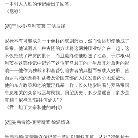
一本引人入胜的传记给出了回答。
《尼禄》
[德]于尔根•马利茨著 王洁辰译
尼禄本有可能成为一个像样的戏剧演员，然而命运却使他成了
皇帝。他试图以一种古怪的方式将这两种职业结合在一起，这
不仅招致了严厉的批评，而且最终使他断送了性命。于尔根•马
利茨在这部传记中记述了这位罗马君王的一生及其对后世的影
响——他作为独裁者和基督徒迫害者的典型而被载入史册。然
而罗马城的既得利益者及帝国东部的人民发自内心地爱戴他，
他的东方政策和他的荒淫残暴一样，长久地影响着与罗马帝国
息息相关的众多地区与民族。回望历史，多少是谣言，多少是
真相？尼禄又“该往何处去”？
《君士坦丁大帝和他的时代》
[德]曼弗雷德•克劳斯著 徐涵婧译
曼弗雷德•克劳斯在传记第一章即以倒叙开篇，从对326年君士