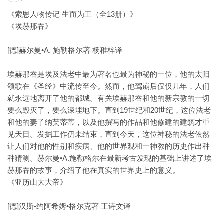
《索恩人物传记 生而为王（全13册）》
《埃赫那吞》
[德]赫尔曼•A. 施勒格尔著 杨稚梓译
埃赫那吞是埃及法老中最为著名也最为神秘的一位，他的太阳
颂歌在《圣经》中流传至今。然而，他驾崩后仅仅几年，人们
就永远地离开了他的都城。有关埃赫那吞和他的新宗教的一切
要么毁灭了，要么深埋地下。直到19世纪和20世纪，这位法老
和他的妻子纳芙蒂蒂，以及他撰写的作品和他修建的建筑才重
见天日。发掘工作仍未结束，直到今天，这位神秘的法老依然
让人们对他的性别和疾病、他的世界观和一神教的历史作出种
种猜测。赫尔曼•A.施勒格尔在最新考古发现的基础上讲述了埃
赫那吞的故事，介绍了他在真实的世界史上的意义。
《亚历山大大帝》
[德]汉斯-约阿希姆•格尔克著 王诗文译