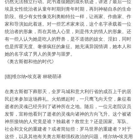
仍然无法独立行动。此书遵循她的成长轨迹，讲述了最后一位
埃及女性统治者从童年时期到青年时期，再到神秘自杀的生命
阶段。很少有女性像克利奥帕特拉一样，让画家、作曲家、作
家和导演如此着迷。对一些艺术家来说，这个名字承载着一位
统治者的形象，而在其他人心里，则是伟大的情人的形象。还
有一些人认为她是吃人的野兽，是不道德的妓女、淫妇，同时
也是挥霍无度、奢侈疯狂的象征。她充满异国情调，她本人和
她的名字成了男人的美梦与噩梦。
《奥古斯都和他的时代》
[德]维尔纳•埃克著 林晓萌译
在奥古斯都下葬那天，全罗马城和意大利行省的成百上千的居
民赶来参加这场葬礼。火焰燃起时，一只鹰飞向天空，象征着
逝者的灵魂已经升到了诸神所在之地。随后，一位元老院议员
发誓，宣称他看到了逝者的灵魂向诸神的方向飞升。这个被诸
神所接纳的人究竟是谁？独裁者？救世主？还是国家、军队、
社会和文化的重建者？或者简短些：罗马世界的重建者？对于
这些，以及其他有关奥古斯都强权政治的问题，维尔纳•埃克用