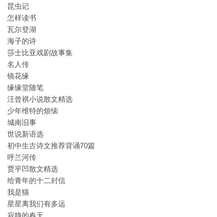
昆虫记
怎样读书
瓦尔登湖
海子的诗
莎士比亚戏剧故事集
名人传
镜花缘
缘缘堂随笔
汪曾祺小说散文精选
少年维特的烦恼
城南旧事
世说新语选
初中生古诗文推荐背诵70篇
呼兰河传
贾平凹散文精选
给青年的十二封信
我是猫
星星离我们有多远
寂静的春天