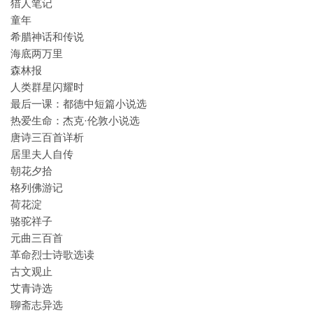
猎人笔记
童年
希腊神话和传说
海底两万里
森林报
人类群星闪耀时
最后一课：都德中短篇小说选
热爱生命：杰克·伦敦小说选
唐诗三百首详析
居里夫人自传
朝花夕拾
格列佛游记
荷花淀
骆驼祥子
元曲三百首
革命烈士诗歌选读
古文观止
艾青诗选
聊斋志异选