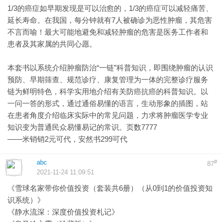
1/3的癌症如早期发现是可以治愈的，1/3的癌症可以减轻痛苦、
延长寿命。在我国，每分钟就有7人被确诊为恶性肿瘤，其危害
不言而喻！最大可能地避免和减轻肿瘤的危害是医务工作者和
患者及其家属的共同心愿。
本套书以系统介绍肿瘤防治“一链”科普知识，即围绕肿瘤的认识
预防、早期筛查、规范诊疗、康复管理为一体的完整诊疗服务
链为鲜明特色，科学实用地介绍有关防癌抗癌的科普知识。以
一问一答的形式，通过通俗易懂的语言，生动形象的插图，站
在患者角度介绍临床实际中的常见问题，力求将肿瘤医学专业
知识变为普通民众易懂易记的常识。页数7777
——米销销2元可代，安然书299可代
abc
#
87
2021-11-24 11:09:51
《雪球名家带你价值投资（套装共6册）（从0到1的价值投资知
识系统）》
《静水流深：深度价值投资札记》