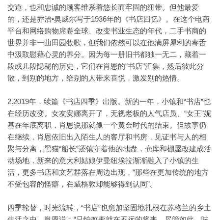
交道，也和忠诚的顾客维系着悠长而牢固的纽带。但他最爱
的，还是乔治•奥威尔写于1936年的《书店回忆》。在这个电商
平台和网络购物席卷全球、改变书业生态的年代，二手书商的
世界并非一曲田园牧歌，但我们依然可以在他满屏犀利的毒舌
中汲取慰藉心灵的养分。因为每一册旧书都独一无二，藏着一
段或几段隐秘的历史，它们在肖恩的“书店”汇集，然后彼此分
散，到别的地方，给别的人带来喜悦，激发别的热情。
2.2019年，续篇《书店四季》出版。新的一年，小镇和“书店”也
在经历改变。女友安娜离开了，无视老板的人气店员、“女王”妮
基在年底离职，肖恩说那就像一个黄金时代的结束。但故事仍
在继续，肖恩依旧出入陌生人的客厅和书房，见证书与人的相
聚与分离，黑猫“船长”还镇守着他的地盘，仓库和棚屋改建成活
动场地，新来的意大利姑娘伊曼纽埃拉渐渐融入了小镇的生
活，更多书店和文艺群落在周边出现，“那些在更加传统的地方
不受包容的怪癖，在威格敦却能够得到认同”。
四季轮替，时光流转，“书店”也愈加坚固地扎根在苏格兰的乡土
生活之中。肖恩说：“只怕改变就在不远的将来。尽管如此，味