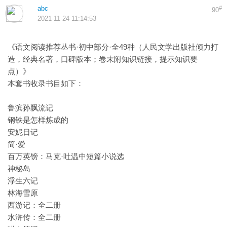
abc
#
90
2021-11-24 11:14:53
《语文阅读推荐丛书·初中部分·全49种（人民文学出版社倾力打
造，经典名著，口碑版本；卷末附知识链接，提示知识要
点）》
本套书收录书目如下：
鲁滨孙飘流记
钢铁是怎样炼成的
安妮日记
简·爱
百万英镑：马克·吐温中短篇小说选
神秘岛
浮生六记
林海雪原
西游记：全二册
水浒传：全二册