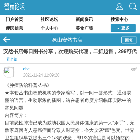
门户首页
社区论坛
新闻资讯
搜索中心
便民信息
个人中心
美食广场
更多
象山安然书店
回复
安然书店每日图书分享，欢迎购买代理，二折起售，299可代
看全部
abc
#
86
2021-11-24 11:09:20
《肿瘤防治科普丛书》
★本套丛书由权威机构的专家编写，以一问一答形式，通俗易
懂的语言，生动形象的插图，站在患者角度介绍临床实际中的
常见问题
内容简介：
目前恶性肿瘤已成为威胁我国人民身体健康的第一大“杀手”，无
数家庭因有人患癌症而导致人财两空，令大众谈“癌”色变。世界
卫生组织早就提出三个1/3的观念，即1/3的癌症是可以预防的，