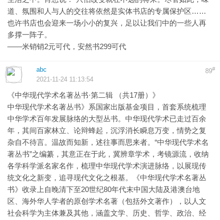
道、氛围和人与人的交往将依然是实体书店的专属保护区……
也许书店也会迎来一场小小的复兴，足以让我们中的一些人再
多撑一阵子。
——米销销2元可代，安然书299可代
abc
#
89
2021-11-24 11:13:54
《中华现代学术名著丛书·第二辑 （共17册）》
中华现代学术名著丛书》系国家出版基金项目，首套系统梳理
中华学术百年发展脉络的大型丛书。中华现代学术已走过百余
年，其间百家林立、论辩蜂起，沉浮消长瞬息万变，情势之复
杂自不待言。温故而知新，述往事而思来者。“中华现代学术名
著丛书”之编纂，其意正在于此，冀辨章学术，考镜源流，收纳
各学科学派名家名作，梳理中华现代学术演进脉络，以展现传
统文化之新变，追寻现代文化之根基。《中华现代学术名著丛
书》收录上自晚清下至20世纪80年代末中国大陆及港澳台地
区、海外华人学者的原创学术名著（包括外文著作），以人文
社会科学为主体兼及其他，涵盖文学、历史、哲学、政治、经