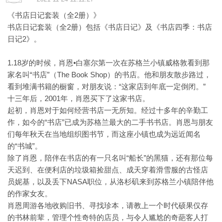
《书店日记套装（全2册）》
书店日记套装（全2册）包括《书店日记》及《书店四季：书店
日记2》。
1.18岁的时候，肖恩•白塞尔第一次在苏格兰小镇威格敦看到那
家名叫“书店”（The Book Shop）的书店。他和朋友散步路过，
看到堆满书籍的橱窗，对朋友说：“这家店到年底一定倒闭。”
十三年后，2001年，肖恩买下了这家书店。
起初，肖恩对于如何经营书店一无所知。经过十多年的辛勤工
作，如今的“书店”已成为苏格兰最大的二手书书店。肖恩与朋友
们每年秋天在当地组织图书节，而这座小镇也成为远近闻名
的“书城”。
除了肖恩，陪伴在书店的有一只名叫“船长”的黑猫，还有那位每
天迟到、在便利店的垃圾箱捡甜点、成天穿着滑雪服的古怪店
员妮基，以及丢下NASA职位，从洛杉矶来到苏格兰小镇陪伴他
的作家女友。
肖恩周游各地收购旧书、寻找珍本，请教上一个时代硕果仅存
的书林前辈，管理个性奇特的店员，与令人尴尬的奇葩客人打