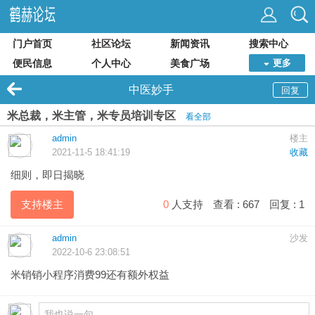
门户首页
社区论坛
新闻资讯
搜索中心
便民信息
个人中心
美食广场
更多
中医妙手
回复
米总裁，米主管，米专员培训专区
看全部
admin
楼主
2021-11-5 18:41:19
收藏
细则，即日揭晓
支持楼主
0
人支持
查看 :
667
回复 :
1
admin
沙发
2022-10-6 23:08:51
米销销小程序消费99还有额外权益