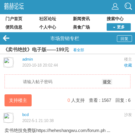
门户首页
社区论坛
新闻资讯
搜索中心
便民信息
个人中心
美食广场
更多
市场营销专栏
回复
《卖书绝技》电子版——199元
看全部
admin
楼主
2020-10-18 20:02:44
收藏
提交
支持楼主
0
人支持
查看 :
1567
回复 :
6
bcd
沙发
2022-5-1 21:10:38
卖书绝技免费版
https://heheshangwu.com/forum.ph ...