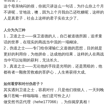
带回去了。
这个母亲纳闷的很，你就只讲这么一句话，为什么你上个月
不讲呢，甘地说，噢，因为上个月我自己还吃糖呢，这样的
人是真君子，社会上这样的君子实在太少了。
人分为为三种
1，卫道之士——保卫道德的人，自己被道德所困，追求童
话的世界，在现实的商战当中混的一塌糊涂。
2，伪道之士——专门给你灌输仁义道德的思想，目的就是
更好的利用你，为他拼命，达成他的结果，这样的人在商战
当中可以短期的获利，无法长久。
3，真道之士——无论他的手段是光明的，还是黑暗的，他
都有者一颗救苦救难的菩萨心，人生将获得大成。
如何看穿和对付伪君子？
其实遇到卫道之士，容易对付，只是他们很烦人，一天到晚
像只苍蝇一样嗡嗡嗡，他们是可怜之人!
做安然书店代理（hehe177066），为你揭穿真相！