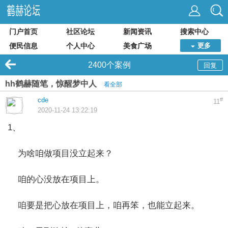
门户首页
社区论坛
新闻资讯
搜索中心
便民信息
个人中心
美食广场
更多
2400个案例
回复
hh鹤赫随笔，惊醒梦中人
看全部
cde
#
11
2020-11-24 13:22:19
1、
为啥咱做项目没立起来？
咱的心没放在项目上。
咱要是把心放在项目上，咱再笨，也能立起来。