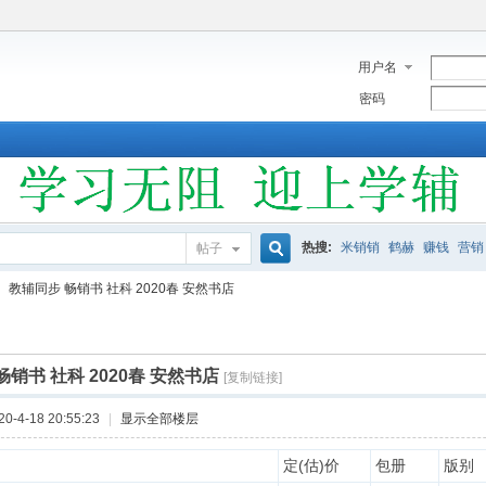
用户名
密码
热搜:
米销销
鹤赫
赚钱
营销
帖子
搜
教辅同步 畅销书 社科 2020春 安然书店
索
畅销书 社科 2020春 安然书店
[复制链接]
-4-18 20:55:23
|
显示全部楼层
定(估)价
包册
版别