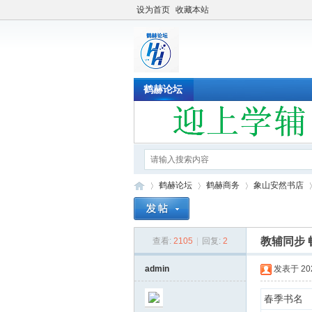
设为首页
收藏本站
鹤赫论坛
鹤赫论坛
鹤赫商务
象山安然书店
教辅同步 
查看:
2105
|
回复:
2
鹤
»
›
›
›
admin
发表于 2020
春季书名