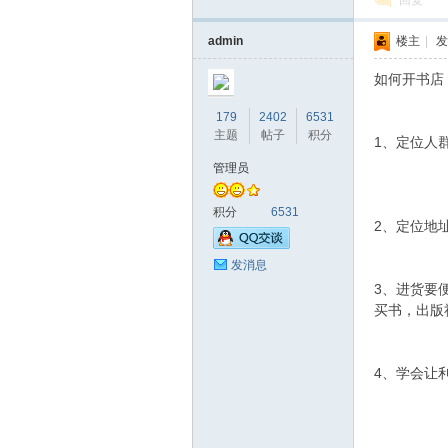
回复
admin
楼主
|
发
如何开书店
179
2402
6531
主题
帖子
积分
1、定位人
管理员
积分
6531
2、定位地
发消息
3、进货要
买书，出版
4、学会让