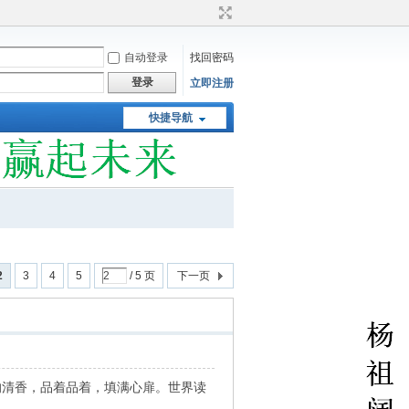
自动登录
找回密码
登录
立即注册
快捷导航
2
3
4
5
/ 5 页
下一页
的清香，品着品着，填满心扉。世界读