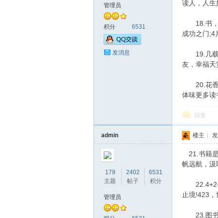
读人，人生
管理员
18.书，
积分
6531
坛
成功之门;
发消息
19.几载
友，幸福天
20.花香
体味更多读
回复
admin
楼主
|
发
21.书籍
帆远航，汲
179
2402
6531
主题
帖子
积分
22.4+2+
止境!423
管理员
23.图书