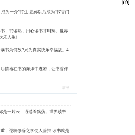
成为一介‘书’生;愿你以后成为‘书’香门
读书，书读熟，用心读书才叫熟。世界
欢乐人生!
读书为何故?只为真实快乐幸福故。4
，尽情地在书的海洋中遨游，让书香伴
举报
，你是一片云，逍遥着飘荡。世界读书
重，逻辑修辞之学使人善辩.读书就是