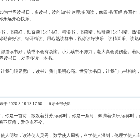
3为世界读书日，多读书，读的知‘书’达理;多阅读，像四‘书’五经;多写作，
你永远开心快乐。
书，书读好，勤奋读书才叫好。精读书，书读精，钻研读书才叫精。熟
你勤奋好读、钻研精读、用心熟读群书，祝你读好快乐、读精喜乐、读熟
都道读书好，读书不会有烦恼。小儿读书不努力，老大真会徒伤悲。若问
世界读书日，劝君多读一本书。
让我们眼界宽广，读书让我们眼明心亮。世界读书日，让我们与书相约
表于 2020-3-19 13:17:50
|
显示全部楼层
时，你是一首诗，散发着芬芳;读你时，你是一条河，奔腾着快乐;读你时
遍不厌倦，爱你永不变。
使人明智，读诗使人灵秀，数学使人周密，科学使人深刻，伦理学使人庄