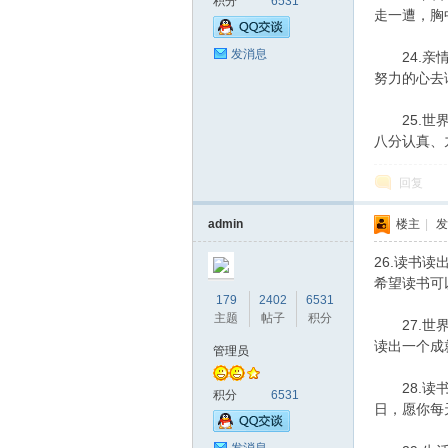
积分
6531
走一遭，胸
发消息
24.亲情
努力的心去
25.世界
八分认真、
回复
admin
楼主
|
发
26.读书
希望读书可
179
2402
6531
主题
帖子
积分
27.世界
读出一个成
管理员
28.读书
积分
6531
日，愿你每