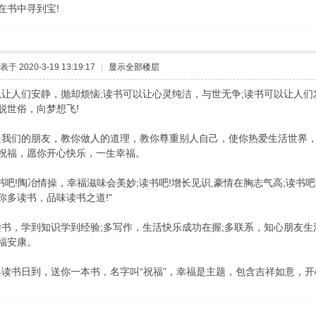
在书中寻到宝!
表于 2020-3-19 13:19:17
|
显示全部楼层
可以让人们安静，抛却烦恼;读书可以让心灵纯洁，与世无争;读书可以让人
脱世俗，向梦想飞!
我们的朋友，教你做人的道理，教你尊重别人自己，使你热爱生活世界，使
祝福，愿你开心快乐，一生幸福。
书吧!陶冶情操，幸福滋味会美妙;读书吧!增长见识,豪情在胸志气高;读书
你多读书，品味读书之道!"
书，学到知识学到经验;多写作，生活快乐成功在握;多联系，知心朋友生活
福安康。
读书日到，送你一本书，名字叫“祝福”，幸福是主题，包含吉祥如意，