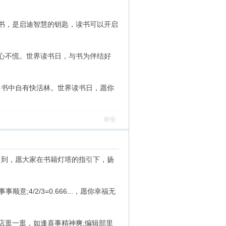
;书，是启迪智慧的钥匙，读书可以开启
题心不慌。世界读书日，与书为伴结好
，书中自有快活林。世界读书日，愿你
举报
日到，愿大家在书籍灯塔的指引下，扬
顺意;4/2/3=0.666...，愿你幸福无
店逛一逛，如逢喜事精神爽;编辑部里