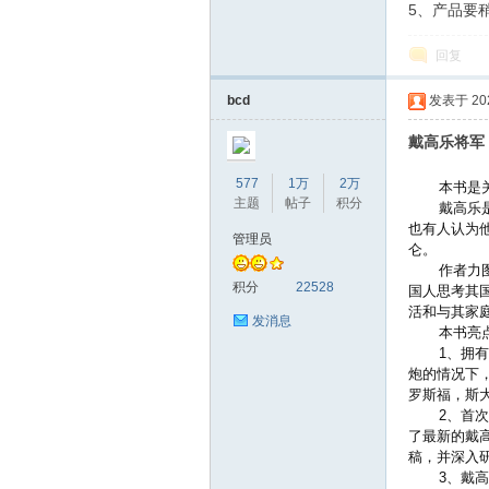
5、产品要
回复
bcd
发表于 2020
戴高乐将军
577
1万
2万
本书是
主题
帖子
积分
戴高乐
也有人认为
管理员
仑。
作者力
积分
22528
国人思考其
活和与其家
发消息
本书亮
1、拥
炮的情况下
罗斯福，斯
2、首
了最新的戴
稿，并深入
3、戴