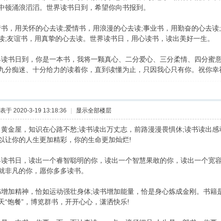
中顿涌浪滔滔。世界读书日到，希望你向书报到。
书，用关怀的心去读;爱情书，用浪漫的心去读;事业书，用勤奋的心去读
读;友谊书，用真挚的心去读。世界读书日，用心读书，读出美好一生。
读书日到，你是一本书，我将一颗真心、二分爱心、三分柔情、四分蜜
九分痴迷、十分给力的读着你，直到读懂为止，只因我心只有你。祝你幸
表于 2020-3-19 13:18:36
|
显示全部楼层
读出黄金屋，知识在心路不愁;读书读出万丈志，前路漫漫畏惧休;读书读出
以让你的人生更加精彩，你的生命更加灿烂!
读书日，读出一个睿智聪明的你，读出一个智慧果敢的你，读出一个宽
就非凡的你，愿你多多读书。
增加精神，恰如运动强壮身体;读书增加能量，恰是身心炼成金刚。书籍
天“饱餐”，博览群书，开开心心，潇洒快乐!