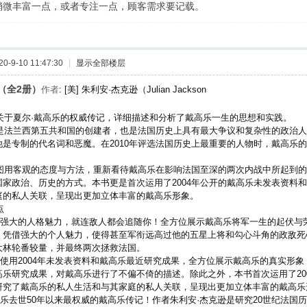
稍微丰富一点，或者专注一点，顾客需求要记载。
-9-10 11:47:30
|
显示全部楼层
（全2册）
作者
: [美] 朱利安·杰克逊（Julian Jackson
关于夏尔·戴高乐的权威传记，详细描述和分析了戴高乐一生的思想和实践。
是法兰西第五共和国的创建者，也是法国历史上具有最大争议和复杂性的政治人
他是专制的代名词和恶魔。在2010年评选法国历史上最重要的人物时，戴高乐
图用客观的态度与方法，重新看待戴高乐在影响法国至深的两次内战中所起到的
国家政治、历史的方式。本书更是首次运用了2004年公开的戴高乐未发表资料
庭的私人关联，呈现出更加立体丰富的戴高乐形象。
点
有强大的人格魅力，就连敌人都会追随你！全方位展示戴高乐将军一生的起伏与
，凭借强大的个人魅力，使得甚至军衔远高过他的五星上将和勾心斗角的政敌死
大林轮番较量，并最终两次拯救法国。
次使用2004年未发表资料和戴高乐最近研究成果，全方位展示戴高乐的真实形
高乐研究成果，对戴高乐进行了不偏不倚的描述。除此之外，本书首次运用了20
研究了戴高乐的私人生活和与其家庭的私人关联，呈现出更加立体丰富的戴高乐
高乐去世50年以来最权威的戴高乐传记！作者朱利安·杰克逊是研究20世纪法国