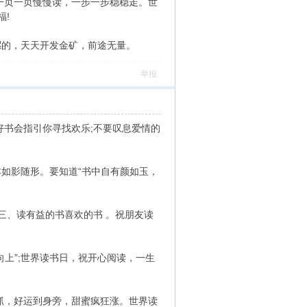
一页一页慢慢读，一步一步稳稳走。世
福!
摞的，天天开发金矿，前途无量。
举报
好书会指引你寻找欢乐;不要叹息爱情的
如影随形。要知道“书中自有颜如玉，
三、读有益的书喜欢的书 。祝朋友读
天向上”;世界读书日，祝开心阅读，一生
抓，好运到身旁，甜蜜疯狂涨。世界读