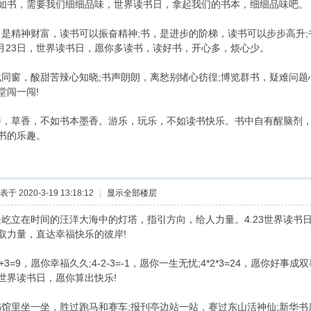
如书，需要我们细细品味，世界读书日，拿起我们的书本，细细品味吧。
是精神财富，读书可以振奋精神;书，是进步的阶梯，读书可以步步高升
4月23日，世界读书日，愿你多读书，读好书，开心多，烦心少。
同窗，酸甜苦辣心知晓;书声朗朗，离愁别绪心彷徨;博览群书，疑难问
堂闯一闯!
，草香，不如书本墨香。游乐，玩乐，不如读书快乐。书中自有醒脑剂
书的乐趣。
表于 2020-3-19 13:18:12
|
显示全部楼层
是屹立在时间的汪洋大海中的灯塔，指引方向，给人力量。4.23世界读书
取力量，直达幸福快乐的彼岸!
3=9，愿你幸福久久;4-2-3=-1，愿你一生无忧;4*2*3=24，愿你好事成双事事
，世界读书日，愿你算出快乐!
馆里坐一坐，胜过跑马和赛车;报刊亭边站一站，赛过东山活神仙;新华书