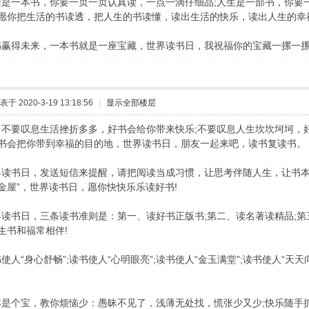
是一本书，你要一页一页认真读，一点一滴仔细品;人生是一部书，你要
愿你把生活的书读透，把人生的书读懂，读出生活的快乐，读出人生的幸
赢得未来，一本书就是一座宝藏，世界读书日，我祝福你的宝藏一摞一
表于 2020-3-19 13:18:56
|
显示全部楼层
，不要叹息生活挫折多多，好书会给你带来快乐;不要叹息人生坎坎坷坷，
书会把你带到幸福的目的地，世界读书日，朋友一起来吧，读书复读书。
读书日，发送短信来提醒，请把阅读当成习惯，让思考伴随人生，让书本
金屋”，世界读书日，愿你快快乐乐读好书!
读书日，三条读书准则是：第一、读好书正版书;第二、读名著读精品;第
生书和福常相伴!
人“身心舒畅”;读书使人“心明眼亮”;读书使人“金玉满堂”;读书使人“天
是个宝，教你烦恼少：愚昧不见了，浅薄无处找，慌张少又少;快乐随手