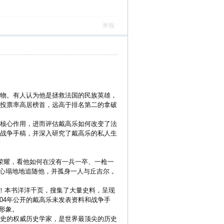
举报
物。有人认为他是拯救法国的民族英雄，
的投票率高居榜首，远高于排名第二的拿破
核心作用，进而评估戴高乐如何改变了法
和战争手稿，并深入研究了戴高乐的私人生
荣耀，看他如何在没有一兵一卒、一枪一
心塌地地追随他，并孤身一人与丘吉尔，
象！本书洋洋千页，搜集了大量史料，呈现
04年公开的戴高乐未发表资料和战争手
形象。
历史的权威历史学家，是世界最顶尖的历史