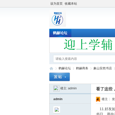
设为首页
收藏本站
鹤赫论坛
鹤赫论坛
鹤赫商务
象山安然书店
楼主:
admin
看了这些，
鹤
»
›
›
›
admin
楼主
|
发
11.好友
书日，愿你