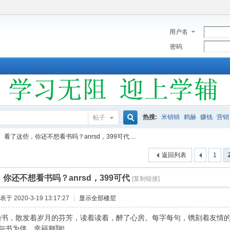
用户名
密码
热搜:
米销销
鹤赫
赚钱
营销
帖子
搜
看了这些，你还不想看书吗？anrsd，399可代 ...
返回列表
1
索
你还不想看书吗？anrsd，399可代
[复制链接]
表于 2020-3-19 13:17:27
|
显示全部楼层
如书，散发着岁月的芬芳，读着读着，醉了心房。每字每句，镌刻着友情
与书为伴，幸福翱翔!