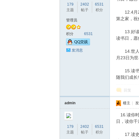
179
2402
6531
主题
帖子
积分
12.4月2
第之家，祝
管理员
13.好读
赫
积分
6531
读书日，愿
发消息
14.世人
月23日为
15.读书
随我们成长!
回复
论
admin
楼主
|
发
16.读你
日，读你千
179
2402
6531
主题
帖子
积分
17.读史