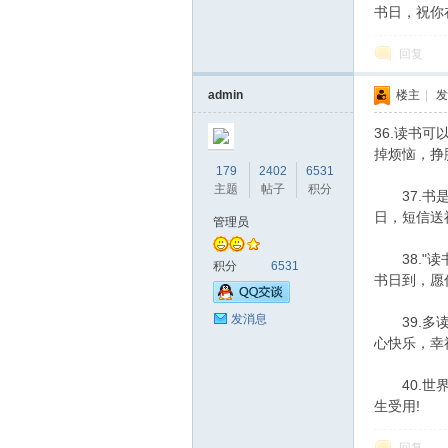
书日，祝你
回复
admin
楼主
|
发
36.读书
掉烦恼，挣
179
2402
6531
主题
帖子
积分
37.书是
日，短信送
管理员
38."读
积分
6531
书日到，愿
发消息
39.多读
心快乐，幸
40.世界
生受用!