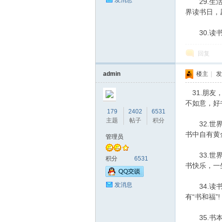
发消息
29.生活
界读书日，
30.读书
回复
admin
楼主
|
发
31.朋友
不如意，好
179
2402
6531
主题
帖子
积分
32.世界
书中自有黄
管理员
33.世界
积分
6531
书快乐，一
发消息
34.读书使
有“书和福”!
35.书本