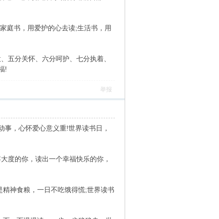
;家庭书，用爱护的心去读;生活书，用
意、五分关怀、六分呵护、七分执着、
福!
举报
感动事，心怀爱心意义重!世界读书日，
容大度的你，读出一个幸福快乐的你，
是精神食粮，一日不吃饿得慌;世界读书