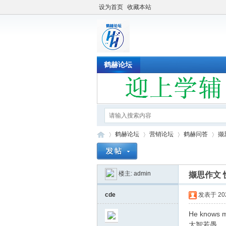
设为首页
收藏本站
鹤赫论坛
鹤赫论坛
营销论坛
鹤赫问答
撷
楼主:
admin
撷思作文 快
鹤
»
›
›
›
cde
发表于 2020
He knows m
大智若愚。