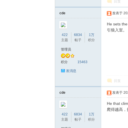
回复
cde
发表于 2020
坛
He sets the
引狼入室。
422
6834
1万
主题
帖子
积分
管理员
积分
15463
发消息
回复
cde
发表于 2020
He that clim
爬得越高，
422
6834
1万
主题
帖子
积分