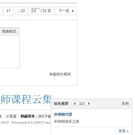
17
... 22
/ 22 页
下一页
高级模式
本版积分规则
站长推荐
1
/2
关闭
米销销代理
版
|
小黑屋
|
鹤赫商务
(
浙ICP备18054110号-1
)
米销销致富之路
 16:47
, Processed in 0.155972 second(s), 17 queries .
查看 »