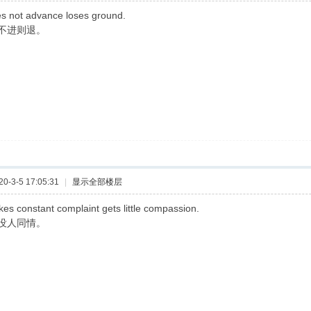
s not advance loses ground.
不进则退。
-3-5 17:05:31
|
显示全部楼层
s constant complaint gets little compassion.
没人同情。