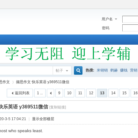
用户名
密码
热搜:
米销销
鹤赫
赚钱
营销
帖子
搜
思作文
撷思作文 快乐英语 y369511微信
返回列表
1 ...
9
10
11
12
13
14
15
16
索
乐英语 y369511微信
[复制链接]
›
-3-5 17:04:21
|
显示全部楼层
ost who speaks least.