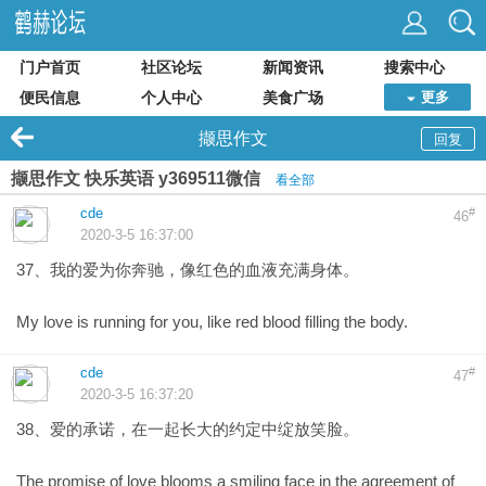
门户首页
社区论坛
新闻资讯
搜索中心
便民信息
个人中心
美食广场
更多
撷思作文
回复
撷思作文 快乐英语 y369511微信
看全部
cde
#
46
2020-3-5 16:37:00
37、我的爱为你奔驰，像红色的血液充满身体。
My love is running for you, like red blood filling the body.
cde
#
47
2020-3-5 16:37:20
38、爱的承诺，在一起长大的约定中绽放笑脸。
The promise of love blooms a smiling face in the agreement of