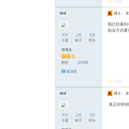
回复
bcd
楼主
|
发
坛
我已经看到
创业方式
577
1万
2万
主题
帖子
积分
管理员
积分
22528
发消息
回复
bcd
楼主
|
发
真正好的创
577
1万
2万
主题
帖子
积分