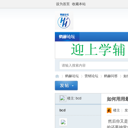
设为首页
收藏本站
鹤赫论坛
鹤赫论坛
营销论坛
鹤赫问答
如
楼主:
bcd
如何用用最
鹤
»
›
›
›
bcd
楼主
|
发
然后你又是
的还要抽营