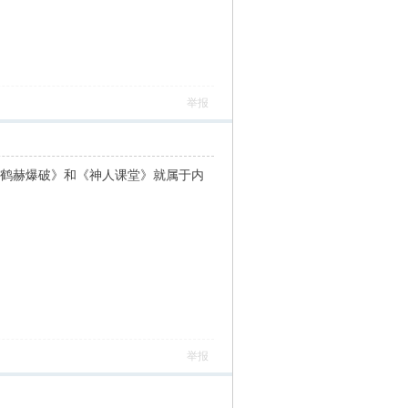
举报
《鹤赫爆破》和《神人课堂》就属于内
举报