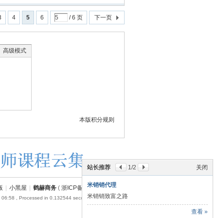
3
4
5
6
/ 6 页
下一页
高级模式
本版积分规则
站长推荐
1
/2
关闭
米销销代理
版
|
小黑屋
|
鹤赫商务
(
浙ICP备18054110号-1
)
米销销致富之路
 06:58
, Processed in 0.132544 second(s), 17 queries .
查看 »