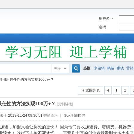
用户名
密码
热搜:
米销销
鹤赫
赚钱
营销
帖子
搜
何用用最任性的方法实现100万+？
返回列表
1
2
索
任性的方法实现100万+？
[复制链接]
表于 2019-11-24 09:36:51
鹤赫论坛
|
显示全部楼层
加盟，加盟只会让你死的更快！ 因为他们要收加盟费、培训费、机器费
业流水！ 这样下去你不死才怪，一下亏几十万的创业者我看到太多太多