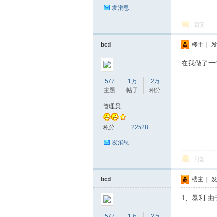
发消息
回复
bcd
楼主
|
发
在我做了一
577
1万
2万
主题
帖子
积分
管理员
积分
22528
发消息
回复
bcd
楼主
|
发
1、暴利 
577
1万
2万