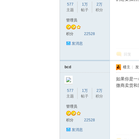
577
1万
2万
主题
帖子
积分
管理员
赫
积分
22528
发消息
回复
bcd
楼主
|
发
如果你是一
微商卖货和
577
1万
2万
论
主题
帖子
积分
管理员
积分
22528
发消息