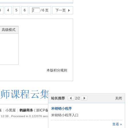
3
4
5
6
/ 6 页
下一页
高级模式
本版积分规则
站长推荐
2
/2
关闭
米销销小程序
版
|
小黑屋
|
鹤赫商务
(
浙ICP备18054110号-1
)
米销销小程序入口
 12:38
, Processed in 0.122076 second(s), 17 queries .
查看 »