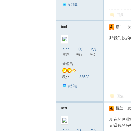
发消息
回复
bcd
楼主
|
发
那我们找的
577
1万
2万
主题
帖子
积分
管理员
积分
22528
发消息
回复
bcd
楼主
|
发
现在的创业
定赚钱的好
577
1万
2万