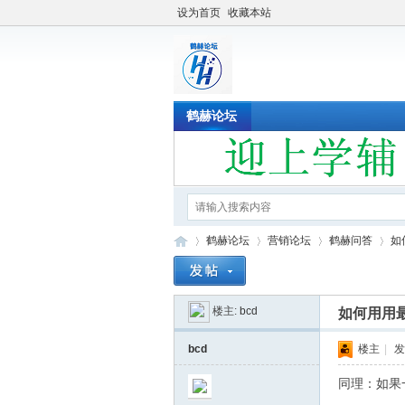
设为首页
收藏本站
鹤赫论坛
鹤赫论坛
营销论坛
鹤赫问答
如
楼主:
bcd
如何用用最
鹤
»
›
›
›
bcd
楼主
|
发
同理：如果