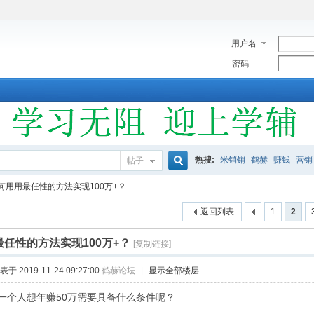
用户名
密码
热搜:
米销销
鹤赫
赚钱
营销
帖子
搜
何用用最任性的方法实现100万+？
返回列表
1
2
索
任性的方法实现100万+？
[复制链接]
表于 2019-11-24 09:27:00
鹤赫论坛
|
显示全部楼层
一个人想年赚50万需要具备什么条件呢？