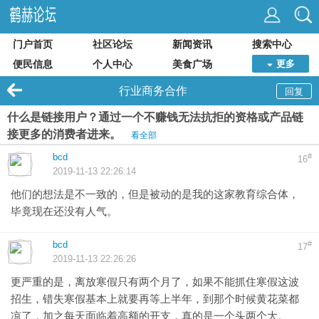
门户首页
社区论坛
新闻资讯
搜索中心
便民信息
个人中心
美食广场
更多
行业商务合作
回复
什么是链接用户？通过一个不赚钱无法抗拒的资格或产品链
接更多的消费者进来。
看全部
bcd
#
16
2019-11-13 22:26:14
他们的想法是不一致的，但是被动的是我的这家教育综合体，
毕竟现在还没有人气。
bcd
#
17
2019-11-13 22:26:26
更严重的是，离放寒假只有两个月了，如果不能抓住寒假这波
招生，错失寒假基本上就要再等上半年，到那个时候黄花菜都
凉了，加之每天面临着高额的开支，真的是一个头两个大。