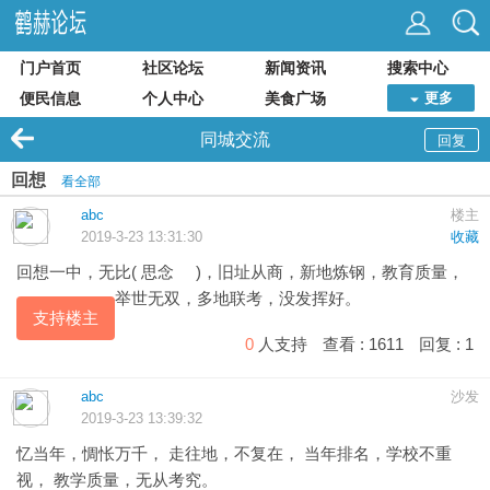
门户首页
社区论坛
新闻资讯
搜索中心
便民信息
个人中心
美食广场
更多
同城交流
回复
回想
看全部
abc
楼主
2019-3-23 13:31:30
收藏
回想一中，无比( 思念 )，旧址从商，新地炼钢，教育质量，
举世无双，多地联考，没发挥好。
支持楼主
0
人支持
查看 :
1611
回复 :
1
abc
沙发
2019-3-23 13:39:32
忆当年，惆怅万千， 走往地，不复在， 当年排名，学校不重
视， 教学质量，无从考究。