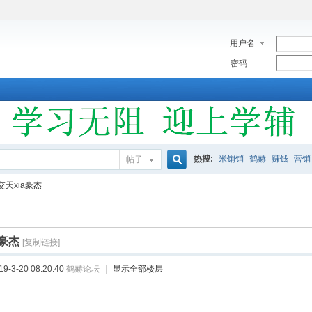
用户名
密码
热搜:
米销销
鹤赫
赚钱
营销
帖子
搜
交天xia豪杰
索
a豪杰
[复制链接]
-3-20 08:20:40
鹤赫论坛
|
显示全部楼层