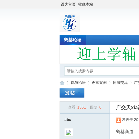
设为首页
收藏本站
鹤赫论坛
鹤赫论坛
创富案例
同城交流
广
广交天xi
查看:
1561
|
回复:
0
鹤
»
›
›
›
abc
发表于 2019
鹤赫
商道