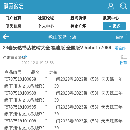
门户首页
社区论坛
新闻资讯
搜索中心
便民信息
个人中心
美食广场
更多
象山安然书店
回复
23春安然书店教辅大全 福建版 全国版V hehe177066
看全部
cde
楼主
点击重新加载
2022-12-8 19:23:58
收藏
商品编号 品名 定价
"9787519100858 " 闽2023春2023版《53》天天练一年
级下册语文人教版RJ 39
"9787519100988 " 闽2023春2023版《53》天天练二年
级下册语文人教版RJ 39
"9787519100995 " 闽2023春2023版《53》天天练三年
级下册语文人教版RJ 39
"9787519101008 " 闽2023春2023版《53》天天练四年
级下册语文人教版RJ 39