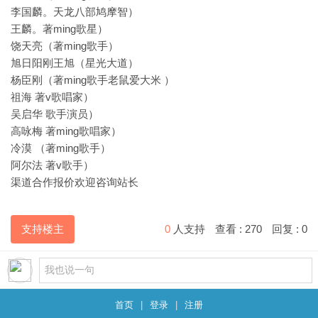
李国麟。天龙八部鸠摩智）
王麟。著ming歌星）
饶天亮（著ming歌手）
旭日阳刚王旭（星光大道）
杨臣刚（著ming歌手老鼠爱大米 ）
祖海 著v歌唱家）
吴启华 歌手演员）
高咏梅 著ming歌唱家）
冷漠 （著ming歌手）
阿尔法 著v歌手）
渠道合作报价欢迎咨询站长
支持楼主
0
人支持
查看 :
270
回复 :
0
首页
|
登录
|
注册