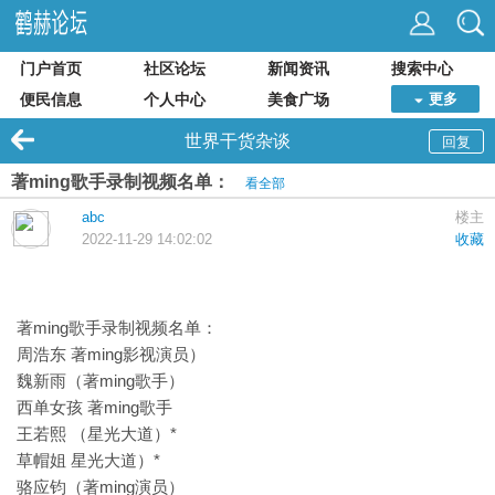
门户首页
社区论坛
新闻资讯
搜索中心
便民信息
个人中心
美食广场
更多
世界干货杂谈
回复
著ming歌手录制视频名单：
看全部
abc
楼主
2022-11-29 14:02:02
收藏
著ming歌手录制视频名单：
周浩东 著ming影视演员）
魏新雨（著ming歌手）
西单女孩 著ming歌手
王若熙 （星光大道）*
草帽姐 星光大道）*
骆应钧（著ming演员）