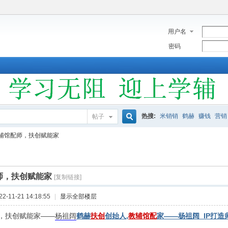
用户名
密码
热搜:
米销销
鹤赫
赚钱
营销
帖子
搜
辅馆配师，扶创赋能家
索
师，扶创赋能家
[复制链接]
-11-21 14:18:55
|
显示全部楼层
，扶创赋能家——
杨祖阔
鹤赫
扶创
创始人,
教辅馆配
家——杨祖阔_IP打造师