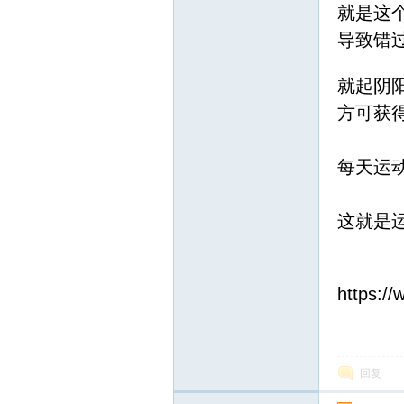
就是这
导致错
就起阴
方可获
每天运
这就是
https:/
回复