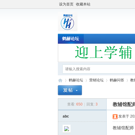
设为首页
收藏本站
鹤赫论坛
鹤赫论坛
营销论坛
鹤赫问答
教
教辅馆配
查看:
650
|
回复:
3
鹤
»
›
›
›
abc
发表于 2022
教辅馆配师