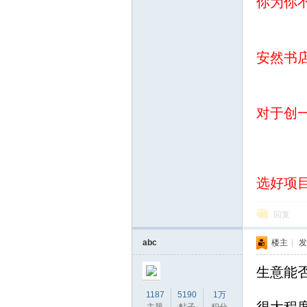
你为你
坛
安然书
对于创
选好项
回复
abc
楼主
|
发
生意能
1187
5190
1万