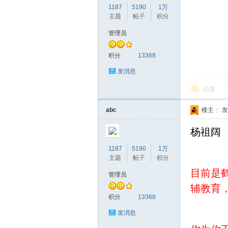
1187
5190
1万
主题
帖子
积分
管理员
赫
积分
13368
发消息
回复
abc
楼主
|
发
杨祖阔
1187
5190
1万
论
主题
帖子
积分
目前是
管理员
辅教育
积分
13368
发消息