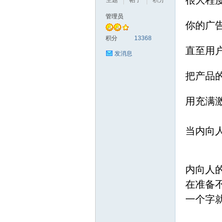
很大程
主题
帖子
积分
管理员
你的广
积分
13368
直至用
发消息
把产品
用充满
当内向
内向人
在准备
一个字