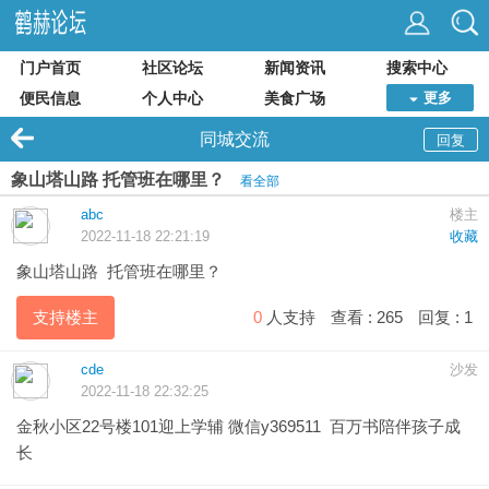
门户首页
社区论坛
新闻资讯
搜索中心
便民信息
个人中心
美食广场
更多
同城交流
回复
象山塔山路 托管班在哪里？
看全部
abc
楼主
2022-11-18 22:21:19
收藏
象山塔山路 托管班在哪里？
支持楼主
0
人支持
查看 :
265
回复 :
1
cde
沙发
2022-11-18 22:32:25
金秋小区22号楼101迎上学辅 微信y369511 百万书陪伴孩子成
长