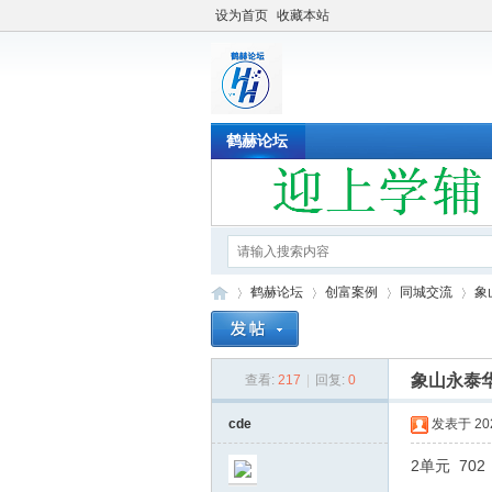
设为首页
收藏本站
鹤赫论坛
鹤赫论坛
创富案例
同城交流
象
象山永泰华
查看:
217
|
回复:
0
鹤
»
›
›
›
cde
发表于 2022
2单元 70