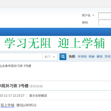
用户名
密码
热搜:
米销销
鹤赫
赚钱
营销
帖子
搜
山永泰华苑补习班 3号楼
索
苑补习班 3号楼
[复制链接]
-11-17 12:23:27
|
显示全部楼层
2
迎上学辅
微信y369511