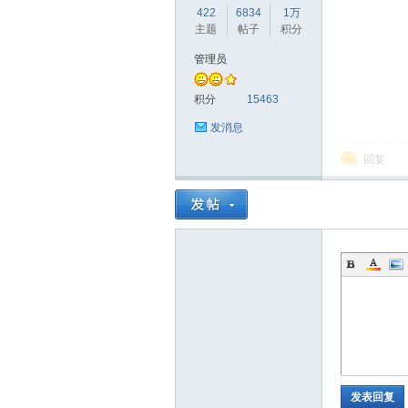
422
6834
1万
主题
帖子
积分
管理员
赫
积分
15463
发消息
回复
论
发表回复