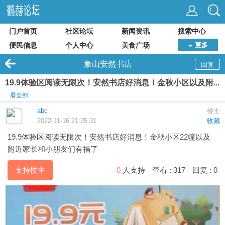
门户首页
社区论坛
新闻资讯
搜索中心
便民信息
个人中心
美食广场
更多
象山安然书店
回复
19.9体验区阅读无限次！安然书店好消息！金秋小区以及附...
看全部
abc
楼主
2022-11-16 21:25:31
收藏
19.9体验区阅读无限次！
安然书店
好消息！金秋小区22幢以及
附近家长和小朋友们有福了
支持楼主
0
人支持
查看 :
317
回复 :
0