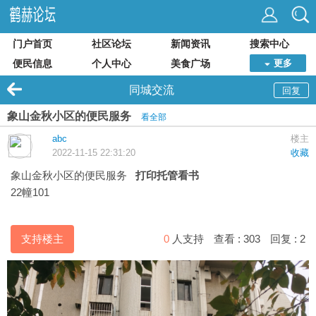
门户首页
社区论坛
新闻资讯
搜索中心
便民信息
个人中心
美食广场
更多
同城交流
回复
象山金秋小区的便民服务
看全部
abc
楼主
2022-11-15 22:31:20
收藏
象山金秋小区的便民服务
打印托管看书
22幢101
支持楼主
0
人支持
查看 :
303
回复 :
2