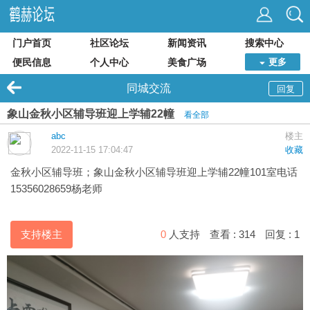
门户首页
社区论坛
新闻资讯
搜索中心
便民信息
个人中心
美食广场
更多
同城交流
回复
象山金秋小区辅导班迎上学辅22幢
看全部
abc
楼主
2022-11-15 17:04:47
收藏
金秋小区辅导班；象山金秋小区辅导班
迎上学辅
22幢101室电话
15356028659杨老师
支持楼主
0
人支持
查看 :
314
回复 :
1