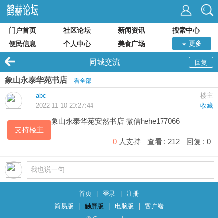
门户首页
社区论坛
新闻资讯
搜索中心
便民信息
个人中心
美食广场
更多
同城交流
回复
象山永泰华苑书店
看全部
abc
楼主
2022-11-10 20:27:44
收藏
象山永泰华苑
安然书店
微信hehe177066
支持楼主
0
人支持
查看 :
212
回复 :
0
首页
|
登录
|
注册
简易版
|
触屏版
|
电脑版
|
客户端