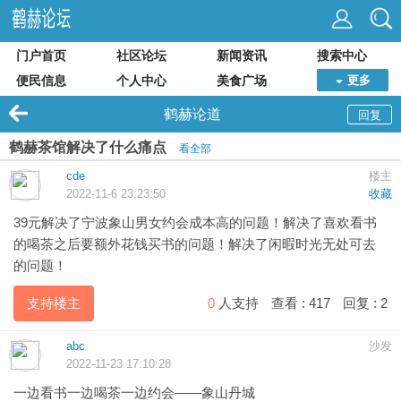
门户首页
社区论坛
新闻资讯
搜索中心
便民信息
个人中心
美食广场
更多
鹤赫论道
回复
鹤赫茶馆解决了什么痛点
看全部
cde
楼主
2022-11-6 23:23:50
收藏
39元解决了宁波象山男女约会成本高的问题！解决了喜欢看书
的喝茶之后要额外花钱买书的问题！解决了闲暇时光无处可去
的问题！
支持楼主
0
人支持
查看 :
417
回复 :
2
abc
沙发
2022-11-23 17:10:28
一边看书一边喝茶一边约会——象山丹城