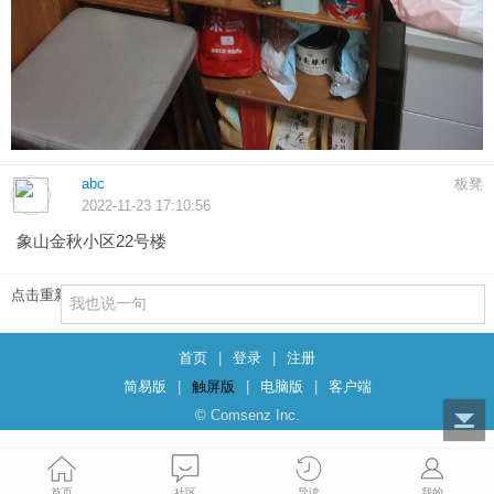
abc
板凳
2022-11-23 17:10:56
象山金秋小区22号楼
点击重新加载
首页
|
登录
|
注册
简易版
|
触屏版
|
电脑版
|
客户端
© Comsenz Inc.
首页
社区
导读
我的