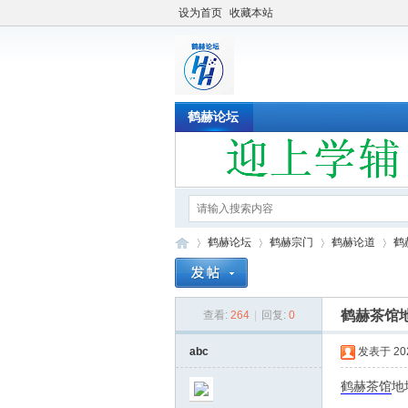
设为首页
收藏本站
鹤赫论坛
鹤赫论坛
鹤赫宗门
鹤赫论道
鹤
鹤赫茶馆地
查看:
264
|
回复:
0
鹤
»
›
›
›
abc
发表于 2022
鹤赫
茶馆
地