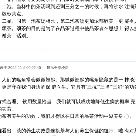
：二泡。当杯中的茶汤喝到还剩三分之一的时候，再将沸水
注满
：敬献茶点。
：二品。同第一泡茶汤相比，第二泡茶汤更加浓郁醇美，更
能令
：颂茶。颂茶的目的是为了在品茶过程中使品茶者在思想上
得以
：谢茶，话别。
表于 2022-11-5 00:02:45
|
显示全部楼层
，人们的嘴角常会微微翘起。那微微翘起的嘴角隐藏的是一
抹淡
，更是守在我们身边的保
健医生。它具有
“三抗”“三降”“三
消
”的功
方式合理、 饮用数量恰当，我们就可以成功地降低生病的概率.完
的功劳。
为茶有养生的功效，我们才得以在日常的品茶活动中滋养身
心。
难看出，茶的养生功效是连接茶与人们养生保健的纽带。唯
有对