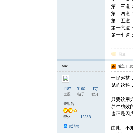
第十三道
第十四道
第十五道
第十六道
第十七道
回复
abc
楼主
|
发
一提起茶
见的饮料
1187
5190
1万
主题
帖子
积分
只要饮用
管理员
养生功效
也正是因
积分
13368
发消息
由此，不