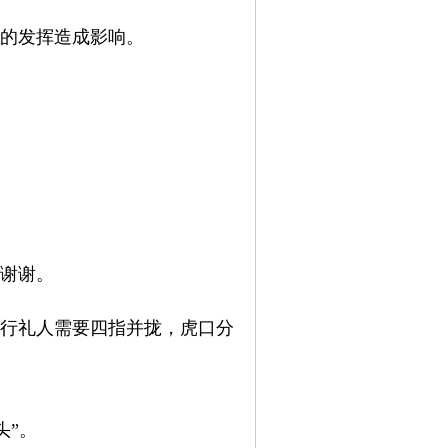
的
发挥造成影响。
谢
谢。
行
礼人需要四指并拢，虎口分
头
”。