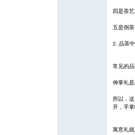
四是茶艺
五是倒茶
2. 品茶
常见的品
伸掌礼是
所以，这
开，手掌
寓意礼就