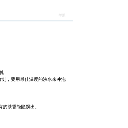
举报
别。
等片刻，要用最佳温度的沸水来冲泡
。
有的茶香隐隐飘出。