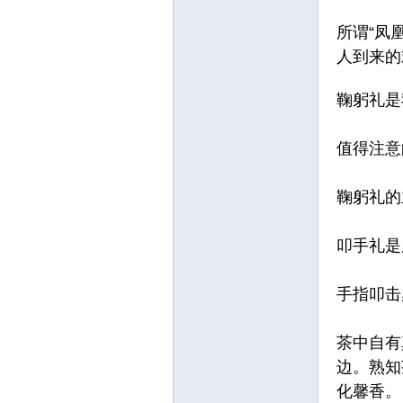
所谓
“凤
人到来的
鞠躬礼是
值得注意
鞠躬礼的
叩手礼是
手指叩击
茶中自有
边。
熟知
化馨香。