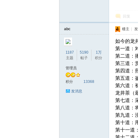
回复
abc
楼主
|
发
如今的龙
第一道：
1187
5190
1万
第二道：
主题
帖子
积分
第三道：
管理员
第四道：
第五道：
积分
13368
第六道：
发消息
龙井茶（最
第七道：
第八道：
第九道：
第十道：用
第十一道
第十二道