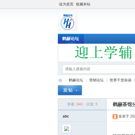
设为首页
收藏本站
鹤赫论坛
鹤赫论坛
营销论坛
世界干货杂谈
鹤赫茶馆
查看:
340
|
回复:
5
鹤
»
›
›
›
abc
发表于 2022