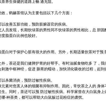
以茶养生保健的道路上畅
通无阻。
功效，鹤赫茶馆认为主要包括以下几个方面：
可以改善五脏功能，预防脏腑器官的疾病。
究人员发现，长期饮绿茶的男性同不饮绿茶的男性相比，总
胆固
密度脂蛋白比例也较好。
脂蛋白对于保护心脏有很大的作用。另外，长期适量饮茶对于预
之外，茶还是我们健脾护胃的好帮手。有时油腻食物吃多
了，我
会刺激中枢神经，促进
肠胃的蠕动，加快消化吸收的过程，起到
可以杀菌消炎，预防过敏性疾病。
康元素对危害人体的细菌有抑制作用。因此，常饮茶之人的
身体
发生。同时，茶还可以预
防过敏性疾病。科学家曾在大白鼠身上
是哪
-种茶类，都可以帮助大白鼠躲过花粉症的袭扰。