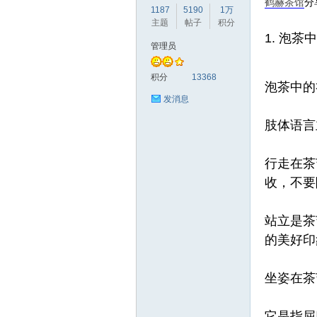
鹤赫
茶馆
分
1187
5190
1万
主题
帖子
积分
1. 泡茶
管理员
赫
积分
13368
泡茶中的
发消息
肢体语言
行走在茶
收，不要
论
站立是茶
的美好印
坐姿在茶
它是指屈