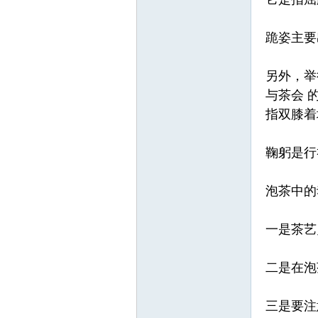
跪姿主要
坛
另外，举
与茶会
指双膝着
鞠躬是行
泡茶中的
一是茶艺
二是在泡
三是要注