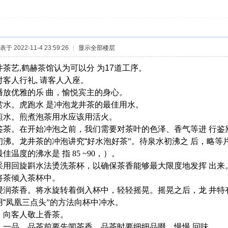
表于 2022-11-4 23:59:26
|
显示全部楼层
井茶艺,鹤赫茶馆认为可以分
为
17道工序。
对客人行礼
, 请客人入座。
播放优雅的乐
曲，愉悦宾主的身心。
赏水。虎跑水
是冲泡龙井茶的最佳用水。
煎水。煎煮泡茶用水应该用活火。
鉴茶。在开始冲泡之前，我们需要对茶叶的色泽、香气等进
行鉴
初沸。龙井茶的冲泡讲究“好
水泡好茶
”。待泉水初沸之 后，略
佳温度的沸水是 指 85 ~90，）。
采用回旋斟水法烫洗茶杯，以确保茶香能够最大限度地发挥
出来
将茶倾入茶杯中。
浸润茶香。将水旋转着倒入杯中，轻轻摇晃。摇晃之后，龙
井特
“凤
凰三点头
”的方法向杯中冲水。
：向客人敬上香茶。
：一品。品茶前要先闻茶香。品茶时要细细品啜，慢慢
回味。