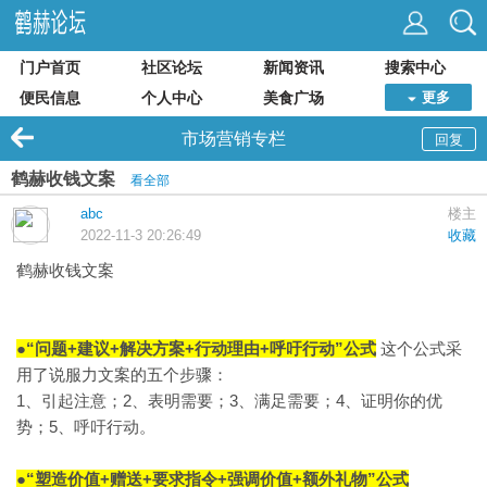
门户首页
社区论坛
新闻资讯
搜索中心
便民信息
个人中心
美食广场
更多
市场营销专栏
回复
鹤赫收钱文案
看全部
abc
楼主
2022-11-3 20:26:49
收藏
鹤赫
收钱文案
●
“问题+建议+解决方案+行动理由+呼吁行动”公式
这个公式采
用了说服力文案的五个步骤：
1、引起注意；2、表明需要；3、满足需要；4、证明你的优
势；5、呼吁行动。
●“塑造价值+赠送+要求指令+强调价值+额外礼物”公式