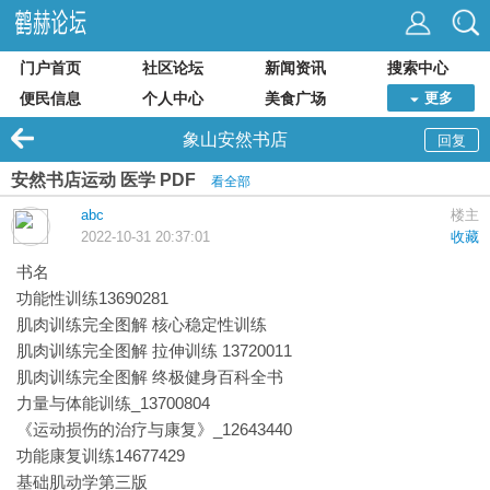
门户首页
社区论坛
新闻资讯
搜索中心
便民信息
个人中心
美食广场
更多
象山安然书店
回复
安然书店运动 医学 PDF
看全部
abc
楼主
2022-10-31 20:37:01
收藏
书名
功能性训练13690281
肌肉训练完全图解 核心稳定性训练
肌肉训练完全图解 拉伸训练 13720011
肌肉训练完全图解 终极健身百科全书
力量与体能训练_13700804
《运动损伤的治疗与康复》_12643440
功能康复训练14677429
基础肌动学第三版