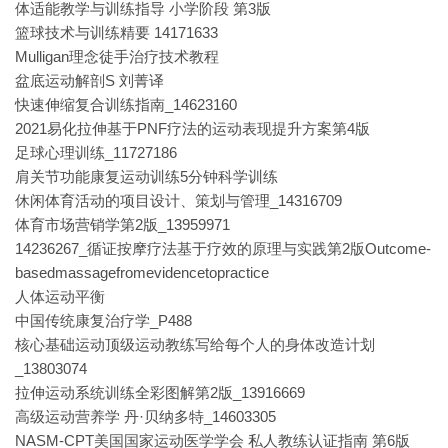
体适能教学与训练指导 小学阶段 第3版
篮球技术与训练精要 14171633
Mulligan理念徒手治疗技术教程
盆底运动解剖S 刘菁译
快速伸缩复合训练指南_14623160
2021易化拉伸基于PNF疗法的运动表现提升方案第4版
足球心理训练_11727186
肩关节功能康复运动训练5分钟科学训练
休闲体育活动的项目设计、策划与管理_14316709
体育市场营销学第2版_13959971
14236267_循证按摩疗法基于疗效的原理与实践第2版Outcome-
basedmassagefromevidencetopractice
人体运动平衡
中国传统康复治疗学_P488
核心基础运动顶级运动教练写给每个人的身体改造计划
_13803074
拉伸运动系统训练全彩图解第2版_13916669
高级运动营养学 丹·贝纳多特_14603305
NASM-CPT美国国家运动医学学会 私人教练认证指南 第6版