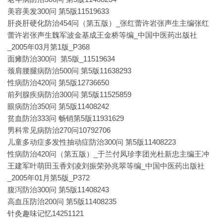
美容美发300问 第5版11519633
肝炎肝硬化防治454问（第五版）_张红蕾许岩张声生主编张红
蕾许岩张声生魏军波金基成王金桥等编_中国中医药出版社
_2005年03月第1版_P368
面瘫防治300问 第5版_11519634
颈肩腰腿病防治500问 第5版11638293
性病防治420问 第5版12736650
前列腺疾病防治300问 第5版11525859
眼病防治350问 第5版11408242
贫血防治333问 畅销第5版11931629
男科常见病防治270问10792706
儿童多动症多发性抽动症防治300问 第5版11408223
性病防治420问（第五版）_于兰付凤珍李团光杜新忠主编王冲
王建军叶萌田玉香刘凌刘振荣孙兆翠等编_中国中医药出版社
_2005年01月第5版_P372
腹泻防治300问 第5版11408243
高血压防治200问 第5版11408235
针灸趣味记忆14251121