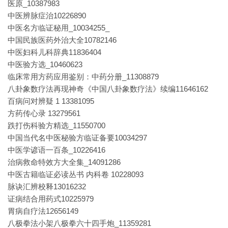
医原_10387983
中医辨脉症治10226890
中医名方临证秘用_10034255_
中国民族医药外治大全10782146
中医妇科儿科辞典11836404
中医验方选_10460623
临床常用方药应用鉴别：中药分册_11308879
八卦象数疗法再现神奇《中国八卦象数疗法》续编11646162
百病问对辨疑 1 13381095
方药传心录 13279561
跌打伤科验方精选_11550700
中国当代名中医秘验方临证备要10034297
中医学谚语一百条_10226416
治病救命特效方大全集_14091286
中医古籍临证必读丛书 内科卷 10228093
脉诀汇辨校释13016232
证病结合用药式10225979
胃病自疗法12656149
八极拳法小架八极拳六十四手炮_11359281