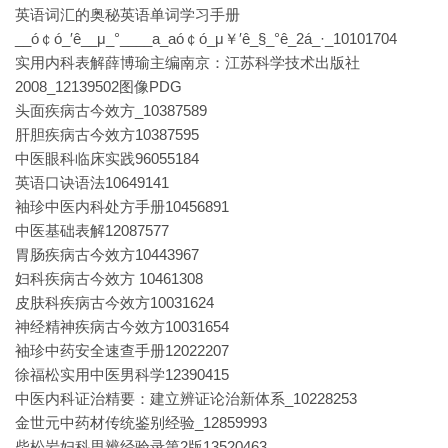
英语词汇的奥秘英语单词学习手册
__ó￠ó_′ê__μ_°____a_aó￠ó_μ￥′ê_§_°ê_2á_·_10101704
实用内科表解薛博瑜主编南京：江苏科学技术出版社
2008_12139502图像PDG
头面疾病古今效方_10387589
肝胆疾病古今效方10387595
中医眼科临床实践96055184
英语口诀语法10649141
袖珍中医内科处方手册10456891
中医基础表解12087577
胃肠疾病古今效方10443967
妇科疾病古今效方 10461308
皮肤科疾病古今效方10031624
神经精神疾病古今效方10031654
袖珍中药安全速查手册12022207
徐福松实用中医男科学12390415
中医内科证治精要：建立辨证论治新体系_10228253
金世元中药材传统鉴别经验_12859993
柴松岩妇科思辨经验录第2版13520463