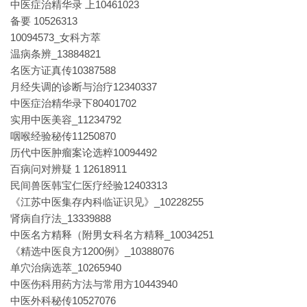
中医症治精华录 上10461023
备要 10526313
10094573_女科方萃
温病条辨_13884821
名医方证真传10387588
月经失调的诊断与治疗12340337
中医症治精华录下80401702
实用中医美容_11234792
咽喉经验秘传11250870
历代中医肿瘤案论选粹10094492
百病问对辨疑 1 12618911
民间兽医韩宝仁医疗经验12403313
《江苏中医集存内科临证识见》_10228255
肾病自疗法_13339888
中医名方精释（附男女科名方精释_10034251
《精选中医良方1200例》_10388076
单穴治病选萃_10265940
中医伤科用药方法与常用方10443940
中医外科秘传10527076