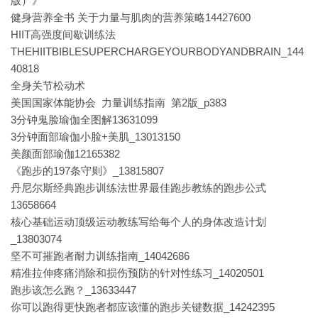
版）》
健身营养全书 关于力量与肌肉的营养策略14427600
HIIT高强度间歇训练法
THEHIITBIBLESUPERCHARGEYOURBODYANDBRAIN_144
40818
全身关节松动术
美国国家体能协会 力量训练指南 第2版_p383
3分钟鬼脸瑜伽全图解13631099
3分钟面部瑜伽小脸+美肌_13013150
美颜面部瑜伽12165382
《跑步的197条守则》_13815807
丹尼尔斯经典跑步训练法世界最佳跑步教练的跑步公式
13658664
核心基础运动顶级运动教练写给每个人的身体改造计划
_13803074
坚不可摧跑者耐力训练指南_14042686
精准拉伸疼痛消除和损伤预防的针对性练习_14020501
跑步该怎么跑？_13633447
你可以跑得更快跑者都应该懂的跑步关键数据_14242395