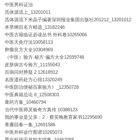
中医男科证治
炁体源流上_13201011
炁体源流下米晶子编著深圳报业集团出版社201212_13201012
本草纲目名方精选_13182246
中医古籍临证必读丛书 外科卷10265066
中医天灸疗法10058113
肿瘤良方大全10304969
（中医）验方·秘方·偏方大全12599748
皮肤病古今验方_11155043
百病问对辨疑 2 12618912
名医遣药处方心得13320249
中医防治便秘百家验方》_12350728
中医典籍总论 8_12508303
膏药方集_10460794
当代中医师灵验奇方真传 10388123
我的事业是父亲：2：蔡笑晚教育家书12295690
青囊回春一集_12691586
中医外科诊疗图谱10265073
男女科病千首妙方续集_10462065