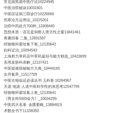
常见病简易中医疗法10224945
中医治癌秘诀10031601
中医症证病三联诊疗10226666
伤寒论方运用法_10225201
治癌中药处方700种_13308440
思想本质：语言是洞察人类天性之窗13841461
青囊回春 二集_12691587
经验喉科紫珍集下卷_12130642
妇科证治_10094543
上海群力草药店中草药鉴别与验方精选_10423699
实用皮肤科表解_12137421
中医疑难病秘验方大典_10444165
女丹集萃_11517709
中医古籍临证必读丛书 儿科卷 10264967
天道·地道·人道中医科学性的准思考12547799
经验喉科紫珍集上卷_12130641
《男女科5000金方》_10034299
中医四大名著 金匮要略_13884819
术数全书下11108350