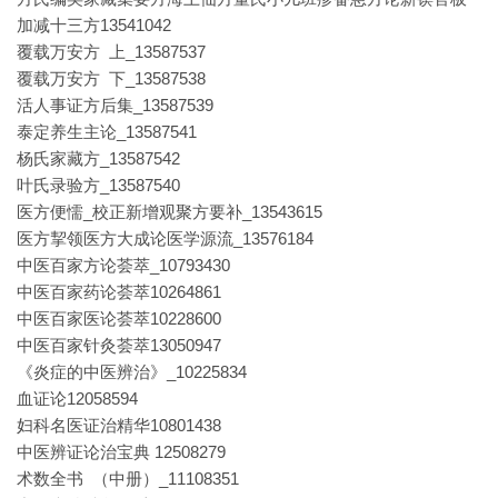
加减十三方13541042
覆载万安方 上_13587537
覆载万安方 下_13587538
活人事证方后集_13587539
泰定养生主论_13587541
杨氏家藏方_13587542
叶氏录验方_13587540
医方便懦_校正新增观聚方要补_13543615
医方挈领医方大成论医学源流_13576184
中医百家方论荟萃_10793430
中医百家药论荟萃10264861
中医百家医论荟萃10228600
中医百家针灸荟萃13050947
《炎症的中医辨治》_10225834
血证论12058594
妇科名医证治精华10801438
中医辨证论治宝典 12508279
术数全书 （中册）_11108351