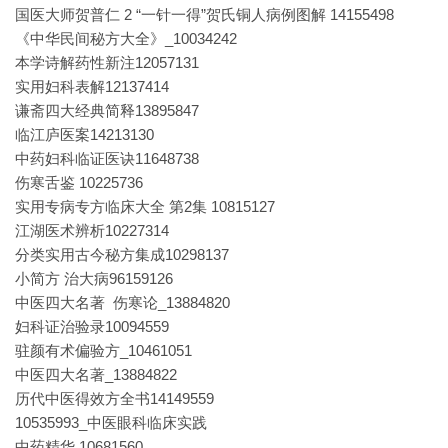
国医大师贺普仁 2 “一针一得”贺氏铜人病例图解 14155498
《中华民间秘方大全》_10034242
本学诗解药性新注12057131
实用妇科表解12137414
谦斋四大经典简释13895847
临江庐医案14213130
中药妇科临证医诀11648738
伤寒舌鉴 10225736
实用专病专方临床大全 第2集 10815127
江湖医术辨析10227314
分类实用古今秘方集成10298137
小简方 治大病96159126
中医四大名著 伤寒论_13884820
妇科证治验录10094559
驻颜有术偏验方_10461051
中医四大名著_13884822
历代中医得效方全书14149559
10535993_中医眼科临床实践
中药精华 10681560