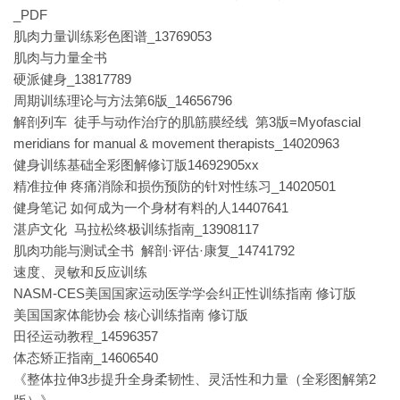
_PDF
肌肉力量训练彩色图谱_13769053
肌肉与力量全书
硬派健身_13817789
周期训练理论与方法第6版_14656796
解剖列车 徒手与动作治疗的肌筋膜经线 第3版=Myofascial
meridians for manual & movement therapists_14020963
健身训练基础全彩图解修订版14692905xx
精准拉伸 疼痛消除和损伤预防的针对性练习_14020501
健身笔记 如何成为一个身材有料的人14407641
湛庐文化 马拉松终极训练指南_13908117
肌肉功能与测试全书 解剖·评估·康复_14741792
速度、灵敏和反应训练
NASM-CES美国国家运动医学学会纠正性训练指南 修订版
美国国家体能协会 核心训练指南 修订版
田径运动教程_14596357
体态矫正指南_14606540
《整体拉伸3步提升全身柔韧性、灵活性和力量（全彩图解第2