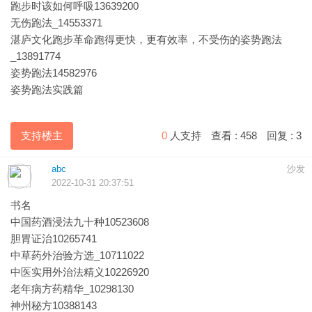
跑步时该如何呼吸13639200
无伤跑法_14553371
湛庐文化跑步革命跑得更快，更有效率，不受伤的姿势跑法
_13891774
姿势跑法14582976
姿势跑法实践篇
支持楼主
0
人支持
查看 :
458
回复 :
3
abc
沙发
2022-10-31 20:37:51
书名
中国药酒浸法九十种10523608
胆胃证治10265741
中草药外治验方选_10711022
中医实用外治法精义10226920
老年病方药精华_10298130
神州秘方10388143