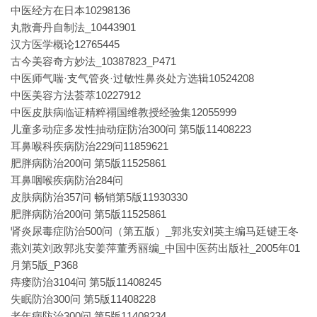
中医经方在日本10298136
丸散膏丹自制法_10443901
汉方医学概论12765445
古今美容奇方妙法_10387823_P471
中医师气喘·支气管炎·过敏性鼻炎处方选辑10524208
中医美容方法荟萃10227912
中医皮肤病临证精粹禤国维教授经验集12055999
儿童多动症多发性抽动症防治300问 第5版11408223
耳鼻喉科疾病防治229问11859621
肥胖病防治200问 第5版11525861
耳鼻咽喉疾病防治284问
皮肤病防治357问 畅销第5版11930330
肥胖病防治200问 第5版11525861
肾炎尿毒症防治500问（第五版）_郭兆安刘英主编马廷键王冬
燕刘英刘政郭兆安姜萍董秀丽编_中国中医药出版社_2005年01
月第5版_P368
痔瘘防治3104问 第5版11408245
失眠防治300问 第5版11408228
老年病防治300问 第5版11408234