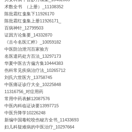
术数全书 （上册）_11108352
陈批霜红龛集下11926170
陈批霜红龛集上册11926171_
百病神针_12799503
证因方论集要_14332870
《古今名医汇粹》_10059182
中医防治泄泻百家验方
名医遣药处方百法_13297173
华夏中医古方偏方集10444383
伤科常见疾病治疗法_10265712
刘氏六世医方_13758745
中医痛证诊疗大全_10225848
11316756_对症用药
常用中药表解12087576
中医内科临证诀要13997715
中医升降学10226248
新编中国毒蛇咬伤秘方全书_11433693
妇儿科疑难病的中医治疗_10297664