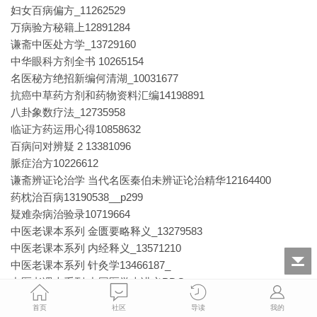
妇女百病偏方_11262529
万病验方秘籍上12891284
谦斋中医处方学_13729160
中华眼科方剂全书 10265154
名医秘方绝招新编何清湖_10031677
抗癌中草药方剂和药物资料汇编14198891
八卦象数疗法_12735958
临证方药运用心得10858632
百病问对辨疑 2 13381096
脈症治方10226612
谦斋辨证论治学 当代名医秦伯未辨证论治精华12164400
药枕治百病13190538__p299
疑难杂病治验录10719664
中医老课本系列 金匮要略释义_13279583
中医老课本系列 内经释义_13571210
中医老课本系列 针灸学13466187_
中医老课本系列 中国医学史讲义PDG
中医老课本系列 中医儿科学13571218
首页
社区
导读
我的
中医老课本系列 中医内科学13571215