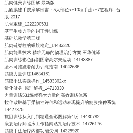
肌肉健美训练图解 最新版
肌筋膜徒手按摩解剖書：5大部位x+10種手法x+7道程序--台
版-2017
肌骨重建_1222200531
基于生物力学的纠正性训练
基础肌动学第三版
肌肉链脊柱的螺旋稳定_14483320
肌肉能量技术 精准无痛的物理治疗方案 王华健译
肌肉训练彩色解剖图谱高尔夫运动_14148387
坚不可摧跑者耐力训练指南_14042686
筋膜力量训练14684161
筋膜手法实践操作_14533362xx
量化健身 原理解析_14713330
力量训练531练就强大力量的高效训练体系
拉伸致胜基于柔韧性评估和运动表现提升的筋膜拉伸系统
14427375
抗阻训练从入门到精通全彩图解第4版_14430782
康复治疗师临床工作指南贴扎治疗技术_14726176
筋膜手法治疗内部功能失调_14329920