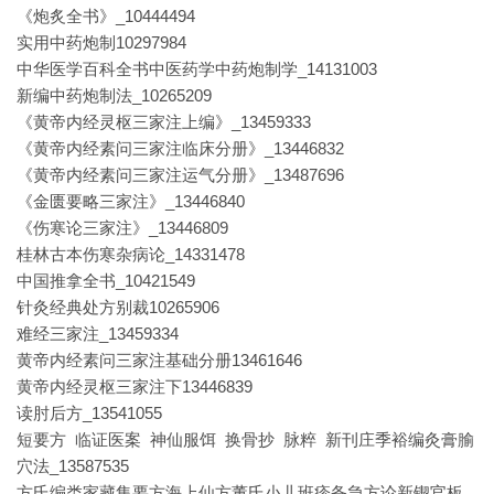
《炮炙全书》_10444494
实用中药炮制10297984
中华医学百科全书中医药学中药炮制学_14131003
新编中药炮制法_10265209
《黄帝内经灵枢三家注上编》_13459333
《黄帝内经素问三家注临床分册》_13446832
《黄帝内经素问三家注运气分册》_13487696
《金匮要略三家注》_13446840
《伤寒论三家注》_13446809
桂林古本伤寒杂病论_14331478
中国推拿全书_10421549
针灸经典处方别裁10265906
难经三家注_13459334
黄帝内经素问三家注基础分册13461646
黄帝内经灵枢三家注下13446839
读肘后方_13541055
短要方 临证医案 神仙服饵 换骨抄 脉粹 新刊庄季裕编灸膏腧
穴法_13587535
方氏编类家藏集要方海上仙方董氏小儿班疹备急方论新锲官板