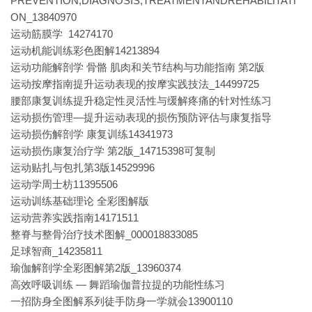
PREVENTION,DIAGNOSIS,TREATMENTANDREHABILITATI
ON_13840970
运动筋膜学 14274170
运动机能训练彩色图解14213894
运动功能解剖学 骨骼 肌肉和关节结构与功能指南 第2版
运动按摩指南提升运动表现的按摩实践技法_14499725
腰部康复训练提升稳定性灵活性与缓解疼痛的针对性练习
运动损伤管理—提升运动表现的损伤预防评估与康复指导
运动损伤解剖学 康复训练14341973
运动损伤康复治疗学 第2版_14715398可复制
运动贴扎与包扎第3版14529996
运动学周士枋11395506
运动训练基础理论 全彩图解版
运动营养实践指南14171511
整脊与整骨治疗技术图解_000018833085
足球智商_14235811
瑜伽解剖学全彩图解第2版_13960374
高效呼吸训练 — 舞蹈瑜伽普拉提的功能性练习
一招防身全图解系列徒手防身一学就会13900110