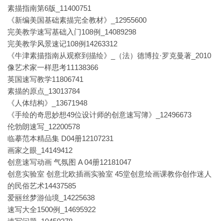
素描指南第6版_11400751
《新编美国基础素描完全教材》_12955600
完美教学速写基础入门108例_14089298
完美教学风景速记108例14263312
《牛津素描指南从观察到描绘》_（法）德博拉·罗克曼著_2010
像艺术家一样思考11138366
英国速写教学11806741
素描的原点_13013784
《人体结构》_13671948
《手绘的奇思妙想49位设计师的创意速写簿》_12496673
伦勃朗速写_12200578
临摹范本精品集 D04册12107231
画家之眼_14149412
创意速写动画 气氛图 A 04册12181047
创意实验室 创意北欧插画实验室 45堂创意绘画课教你创作迷人
的民俗艺术14437585
爱丽丝梦游仙境_14225638
速写大全1500例_14695922