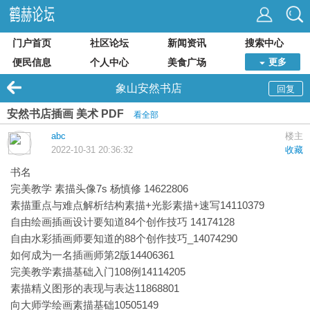
门户首页
社区论坛
新闻资讯
搜索中心
便民信息
个人中心
美食广场
更多
象山安然书店
回复
安然书店插画 美术 PDF
看全部
abc
楼主
2022-10-31 20:36:32
收藏
书名
完美教学 素描头像7s 杨慎修 14622806
素描重点与难点解析结构素描+光影素描+速写14110379
自由绘画插画设计要知道84个创作技巧 14174128
自由水彩插画师要知道的88个创作技巧_14074290
如何成为一名插画师第2版14406361
完美教学素描基础入门108例14114205
素描精义图形的表现与表达11868801
向大师学绘画素描基础10505149