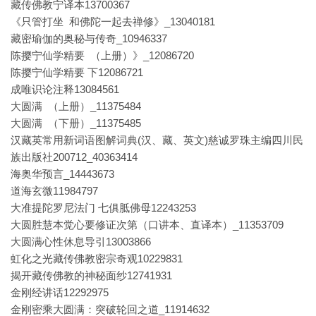
藏传佛教宁译本13700367
《只管打坐 和佛陀一起去禅修》_13040181
藏密瑜伽的奥秘与传奇_10946337
陈撄宁仙学精要 （上册）》_12086720
陈撄宁仙学精要 下12086721
成唯识论注释13084561
大圆满 （上册）_11375484
大圆满 （下册）_11375485
汉藏英常用新词语图解词典(汉、藏、英文)慈诚罗珠主编四川民
族出版社200712_40363414
海奥华预言_14443673
道海玄微11984797
大准提陀罗尼法门 七俱胝佛母12243253
大圆胜慧本觉心要修证次第（口讲本、直译本）_11353709
大圆满心性休息导引13003866
虹化之光藏传佛教密宗奇观10229831
揭开藏传佛教的神秘面纱12741931
金刚经讲话12292975
金刚密乘大圆满：突破轮回之道_11914632