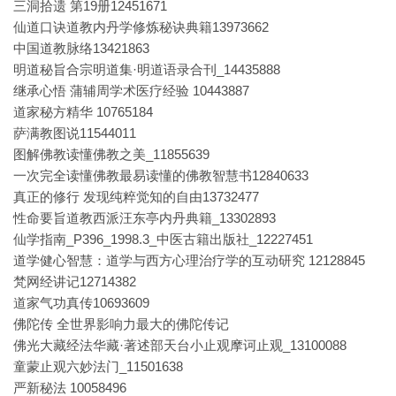
三洞拾遗 第19册12451671
仙道口诀道教内丹学修炼秘诀典籍13973662
中国道教脉络13421863
明道秘旨合宗明道集·明道语录合刊_14435888
继承心悟 蒲辅周学术医疗经验 10443887
道家秘方精华 10765184
萨满教图说11544011
图解佛教读懂佛教之美_11855639
一次完全读懂佛教最易读懂的佛教智慧书12840633
真正的修行 发现纯粹觉知的自由13732477
性命要旨道教西派汪东亭内丹典籍_13302893
仙学指南_P396_1998.3_中医古籍出版社_12227451
道学健心智慧：道学与西方心理治疗学的互动研究 12128845
梵网经讲记12714382
道家气功真传10693609
佛陀传 全世界影响力最大的佛陀传记
佛光大藏经法华藏·著述部天台小止观摩诃止观_13100088
童蒙止观六妙法门_11501638
严新秘法 10058496