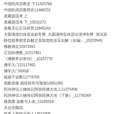
中国民间宗教史 下11425768
中国民间宗教简史11468701
道藏源流考 上
道藏源流考 下_10231272
道教天心正法研究12845242
大圆满虚幻休息论妙车释 大圆满禅定休息论清净车释 深法寂
静忿怒尊密意自解之直指觉性赤见自解（合编）_10229945
佛教禅定10973941
正信的佛教_12117461
《佛教常识答问》_10157770
佛学入门12117462
佛学入门600讲
隐易千金断11773703
易数原微 易经研究与预测10851082
民间神话人物传记阿弥陀佛大传上11375496
民间神话人物传记阿弥陀佛大传（下册）_11735269
修真图 道教与人体_13189318
天台宗概说
世界上最快乐的人13647905