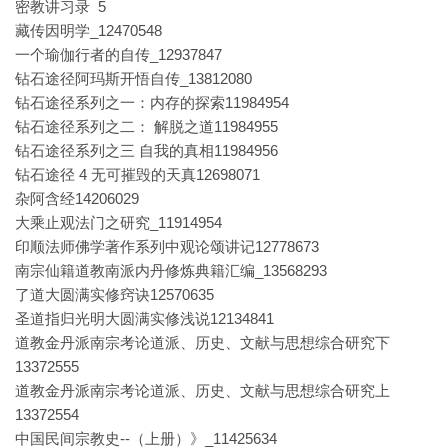
密教讲习录 5
藏传因明学_12470548
一个瑜伽行者的自传_12937847
钻石途径阿玛斯开悟自传_13812080
钻石途径系列之一：内存的探索11984954
钻石途径系列之二： 解脱之道11984955
钻石途径系列之三 自我的真相11984956
钻石途径 4 无可摧毁的天真12698071
杂阿含经14206029
大乘止观法门之研究_11914954
印顺法师佛学著作系列中观论颂讲记12778673
南宗仙籍道教南派内丹修炼典籍汇编_13568293
了道大圆满实修窍诀12570635
圣道指归光明大圆满实修浅说12134841
道教金丹派南宗考论道派、历史、文献与思想综合研究下
13372555
道教金丹派南宗考论道派、历史、文献与思想综合研究上
13372554
中国民间宗教史--（上册）》_11425634