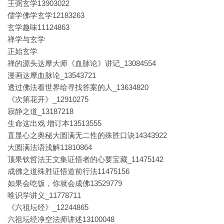
王弼玄学13903022
儒学佛学玄学12183263
玄学趣味11124863
禅学与玄学
正始玄学
禅的源头达摩大师《血脉论》讲记_13084554
漫画达摩血脉论_13543721
透过佛法看世界给寻找答案的人_13634820
《次第花开》_12910275
寂静之道_13187218
生命这出戏 增订本13513555
直显心之奥秘大圆满无二性的殊胜口诀14343922
大圆满法语浅解11810864
顶果钦哲法王文集证悟者的心要宝藏_11475142
成佛之道殊胜证悟道前行法11475156
如果会吃饭，你就会成佛13529779
唯识学讲义_11778711
《六祖坛经》_12244865
六祖坛经净空法师讲述13100048