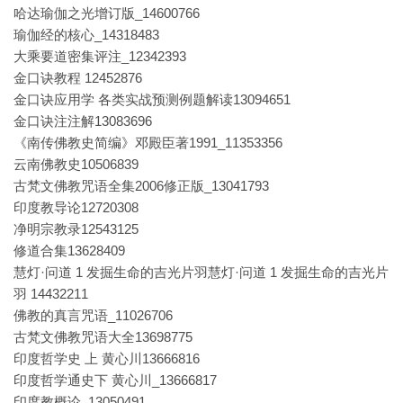
哈达瑜伽之光增订版_14600766
瑜伽经的核心_14318483
大乘要道密集评注_12342393
金口诀教程 12452876
金口诀应用学 各类实战预测例题解读13094651
金口诀注注解13083696
《南传佛教史简编》邓殿臣著1991_11353356
云南佛教史10506839
古梵文佛教咒语全集2006修正版_13041793
印度教导论12720308
净明宗教录12543125
修道合集13628409
慧灯·问道 1 发掘生命的吉光片羽慧灯·问道 1 发掘生命的吉光片
羽 14432211
佛教的真言咒语_11026706
古梵文佛教咒语大全13698775
印度哲学史 上 黄心川13666816
印度哲学通史下 黄心川_13666817
印度教概论_13050491