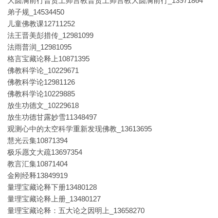
大圆满前行普贤上师言教普贤上师言教大圆满前行_13971864
弟子规_14534450
儿童佛教课12711252
法王晋美彭措传_12981099
法雨普润_12981095
格言宝藏论释上10871395
佛教科学论_10229671
佛教科学论12981126
佛教科学论10229885
放生功德文_10229618
放生功德甘露妙雪11348497
观测心中的太空科学重新发现佛教_13613695
慧光云集10871394
极乐愿文大疏13697354
教言汇集10871404
金刚经释13849919
量理宝藏论释下册13480128
量理宝藏论释上册_13480127
量理宝藏论释：五大论之因明上_13658270