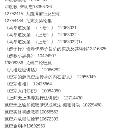
印度教 朱明忠13356786
12792415_大圆满前行及赞颂
12794484_九乘次第论集
《噶举道次第--（下册）》_12063031
《噶举道次第--（上册）》_12063032
《噶举道次第--（上册）》_12063032(1)
《佛子行》诠释佛弟子菩萨的实践及其详解13416325
《佛教小辞典》_10424907
13808356_龙树二论密意
《六祖坛经讲话》_12086292
《密宗的源流密法传承的内在密义》_12955349
《密宗名相》_12426964
《密宗入门知识》_10094390
《上师无上供养观行法讲记》_12714430
藏密无上瑜加藏密梦观成就法-藏密睡功_10229498
藏密实修初级教程10058563
藏密六成就法诠释10672393
藏密金刚禅10692950