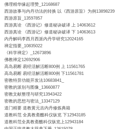
佛理精华缘起理赞_12168687
西游故事与内丹功法的转换 以《西游原旨》为例13898239
西游原旨_13597857
西游真诠 《西游记》修道秘诀破译 上 14063612
西游真诠 《西游记》修道秘诀破译 下 14063613
内丹解码李西月西派内丹学研究12024165
禅定指要_10835022
《科学禅定》_12673896
佛教禅定12692906
高岛易断 易经活解活断800例 上 11561765
高岛易断 易经活解活断800例 下11561781
密教特异功能开发法10683841_
密教的派别与图像_13660877
密教文献整理与研究13943422
密教的思想与密法_13347129
道门精要 道教黄元吉内丹修炼典籍
道教科范 全真教斋醮科仪纵览 下12943185
道教科范全真教斋醮科仪纵览上12943184
中国正统道教大辞典下册_12615078