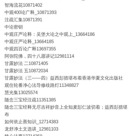
智海流花10871402
中观400论广释_10871393
注疏汇集10871391
中论密钥
中观庄严论释：吴堡大论之中观上_13664186
中观庄严论释_13664185
中观四百论广释13697355
阿弥陀佛，四十八愿讲记12981114
甘露妙法 二10871405
甘露妙法 五10872034
甘露妙法（三——四）益西彭措堪布着香港华夏文化出版社
观住轮番净心法导修歧路灯11348827
慧光集13025574
随念三宝经注疏11351385
随念三宝经释无尽吉祥妙音上全知麦彭仁波切着；益西彭措堪
布
如何依止善知识_12714383
龙舒净土文选讲_12981103