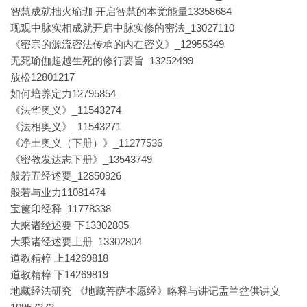
智慧成就拙火瑜珈 开启智慧的本觉能量13358684
现观中脉实相成就开启中脉实修的密法_13027110
《密宗的源流密法传承的内在密义》_12955349
无死瑜伽超越生死的修行要旨_13252499
放松12801217
如何培养定力12795854
《法华奥义》_11543274
《法相奥义》_11543271
《净土奥义（下册）》_11277536
《密教发达志下册》_13543749
般若五经述要_12850926
般若与业力11081474
宝箧印经释_11778338
大乘诸经述要 下13302805
大乘诸经述要上册_13302804
道教精粹 上14269818
道教精粹 下14269819
地藏经法研究 《地藏菩萨本愿经》略释与讲记盂兰盆供讲义