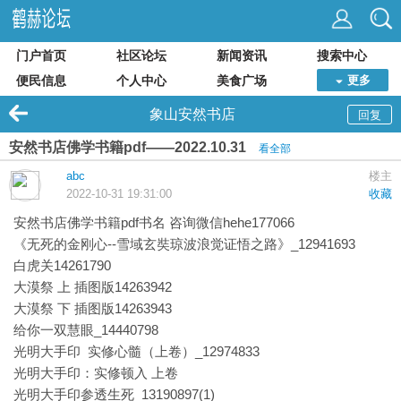
门户首页
社区论坛
新闻资讯
搜索中心
便民信息
个人中心
美食广场
更多
象山安然书店
回复
安然书店佛学书籍pdf——2022.10.31
看全部
abc
楼主
2022-10-31 19:31:00
收藏
安然书店
佛学书籍pdf书名 咨询微信hehe177066
《无死的金刚心--雪域玄奘琼波浪觉证悟之路》_12941693
白虎关14261790
大漠祭 上 插图版14263942
大漠祭 下 插图版14263943
给你一双慧眼_14440798
光明大手印 实修心髓（上卷）_12974833
光明大手印：实修顿入 上卷
光明大手印参透生死_13190897(1)