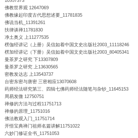
10957373
佛教世界观 12647069
佛教缘起印度古代思想述要_11781835
佛说当机_11391261
扶律谈禅11781830
净土奥义 上11277535
楞伽经讲记（上册）吴信如着中国文史出版社2003_11118246
楞加经讲记（下册）吴信如着中国文史出版社2003_80405341
曼茶罗之研究 下13307809
曼荼罗之研究 上13630565
密教发达志 上13543737
台密东密与唐密 三密相应13070608
药师经法研究第三、四辑七佛药师经法随笔与杂钞_11645153
周易发微 12750751
禅修的方法与过程11751713
禅修的原理_11751016
佛法教观入门_11751714
开悟宝典禅门祖师名篇讲解11751022
六妙门修证全书_11751053