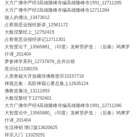
大方广佛华严经3高雄隆峰寺编高雄隆峰寺1991_12711285
大方广佛华严经2高雄隆峰寺编高雄隆峰寺12711284
做人的佛法_13473612
占察善恶业报经新讲_12981172
大般涅槃经上_12792419
占察善恶业报经讲记12711301
大智度论下_13565881_（印度）龙树菩萨造；（后秦）鸠摩罗
什译_201404
梦参禅学系列_12737878_合并出错
意识论11338155
人类奥秘大开放藏传佛教密宗10157718
禅观总集：高阶禅观心要总集上12635124
佛教造像法_13111893
大般涅槃经下12792401
大方广佛华严经4高雄隆峰寺编高雄隆峰寺1991_12711286
大智度论中_13565880_（印度）龙树菩萨造；（后秦）鸠摩罗
什译_201404
生活禅钥 增订版13620625
祥宗入门_13329291