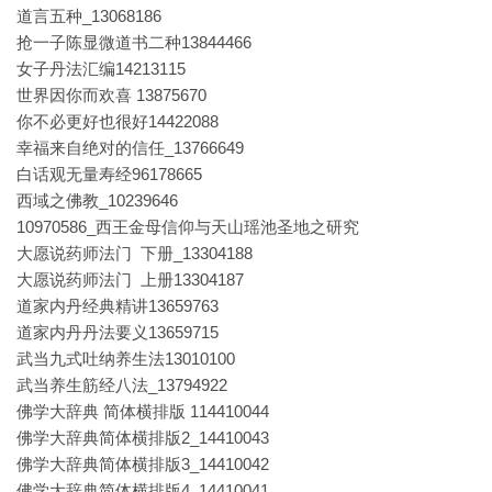
道言五种_13068186
抢一子陈显微道书二种13844466
女子丹法汇编14213115
世界因你而欢喜 13875670
你不必更好也很好14422088
幸福来自绝对的信任_13766649
白话观无量寿经96178665
西域之佛教_10239646
10970586_西王金母信仰与天山瑶池圣地之研究
大愿说药师法门 下册_13304188
大愿说药师法门 上册13304187
道家内丹经典精讲13659763
道家内丹丹法要义13659715
武当九式吐纳养生法13010100
武当养生筋经八法_13794922
佛学大辞典 简体横排版 114410044
佛学大辞典简体横排版2_14410043
佛学大辞典简体横排版3_14410042
佛学大辞典简体横排版4_14410041