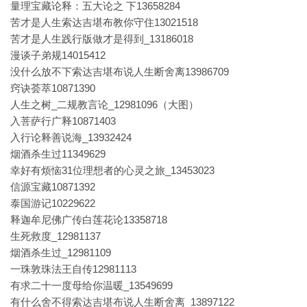
量理宝藏论释：五大论之 下13658284
苦才是人生索达吉堪布教你守住13021518
苦才是人生践行版做才是得到_13186018
漫谈子弟规14015412
没什么放不下索达吉堪布说人生断舍离13986709
窍诀荟萃10871390
人生之树_二规教言论_12981096（大图）
入菩萨行广释10871403
入行论释善说海_13932424
烟酒杀生过11349629
幸好有烦恼31位理想者的心灵之旅_13453023
信源宝藏10871392
泰国游记10229622
释迦牟尼佛广传白莲花论13358718
生死救度_12981137
烟酒杀生过_12981109
一珠敦珠法王自传12981113
有求二十一度母给你温暖_13549699
有什么舍不得索达吉堪布说人生断舍离_13897122