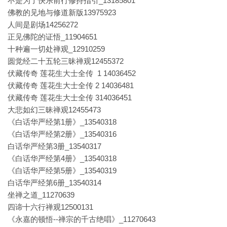
不是为了快乐前行修持指引_13185801
佛教的见地与修道新版13975923
人间是剧场14256272
正见佛陀的证悟_11904651
十种遍一切处禅观_12910259
圆觉经二十五轮三昧禅观12455372
伏藏传奇 莲花生大士全传 1 14036452
伏藏传奇 莲花生大士全传 2 14036481
伏藏传奇 莲花生大士全传 314036451
大悲如幻三昧禅观12455473
《白话华严经第1册》_13540318
《白话华严经第2册》_13540316
白话华严经第3册_13540317
《白话华严经第4册》_13540318
《白话华严经第5册》_13540319
白话华严经第6册_13540314
坐禅之道_11270639
四谛十六行禅观12500131
《永嘉的顿悟--禅宗的千古绝唱》_11270643