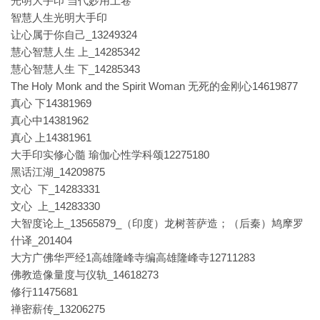
光明大手印 当代妙用上卷
智慧人生光明大手印
让心属于你自己_13249324
慧心智慧人生 上_14285342
慧心智慧人生 下_14285343
The Holy Monk and the Spirit Woman 无死的金刚心14619877
真心 下14381969
真心中14381962
真心 上14381961
大手印实修心髓 瑜伽心性学科颂12275180
黑话江湖_14209875
文心 下_14283331
文心 上_14283330
大智度论上_13565879_（印度）龙树菩萨造；（后秦）鸠摩罗
什译_201404
大方广佛华严经1高雄隆峰寺编高雄隆峰寺12711283
佛教造像量度与仪轨_14618273
修行11475681
禅密薪传_13206275