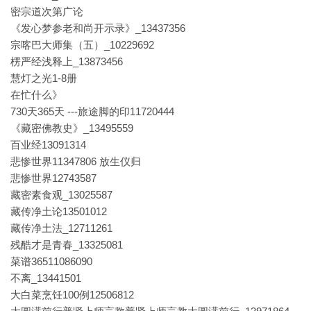
密宗道次第广论
《发心梦参老和尚开示录》_13437356
宗喀巴大师集（五）_10229692
楞严经浅释上_13873456
慧灯之光1-8册
在忙什么》
730天365天 ---旅途脚的印11720444
《藏密佛教史》_13495559
百业经13091314
悲惨世界11347806 放生仪归
悲惨世界12743587
藏密素食观_13025587
藏传净土论13501012
藏传净土法_12711261
残酷才是青春_13325081
菜谱36511086090
不离_13441501
大白菜烹饪100例12506812