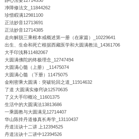
静心法要12714350
净障修法文_11844262
珍惜睱满12981100
正法妙音12713691
正法妙音12714385
走向解脱三乘根本戒概述第一册（在家篇）_10229641
出生、生命和死亡根据西藏医学和大圆满教法_14361706
大手印浅释11482067
大圆满佛陀的终极理念_12747494
大圆满心髓（上册）_11475074
大圆满心髓 （下册）11475075
金刚密乘大圆满：突破轮回之道_11914632
了道 大圆满实修窍诀12570635
了义大手印概论_11601375
生活中的大圆满法13813686
一乘圆教与大圆满见12714407
华山陈抟丹道修真长寿学_13110437
丹道法诀十二讲 上12394525
丹道法诀十二讲中12394526