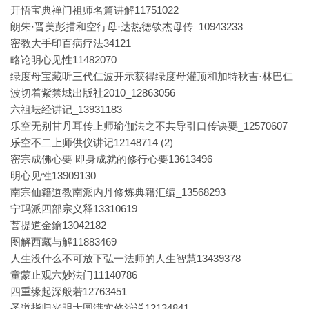
开悟宝典禅门祖师名篇讲解11751022
朗朱·晋美彭措和空行母·达热德钦杰母传_10943233
密教大手印百病疗法34121
略论明心见性11482070
绿度母宝藏听三代仁波开示获得绿度母灌顶和加特秋吉·林巴仁
波切着紫禁城出版社2010_12863056
六祖坛经讲记_13931183
乐空无别甘丹耳传上师瑜伽法之不共导引口传诀要_12570607
乐空不二上师供仪讲记12148714 (2)
密宗成佛心要 即身成就的修行心要13613496
明心见性13909130
南宗仙籍道教南派内丹修炼典籍汇编_13568293
宁玛派四部宗义释13310619
菩提道金鑰13042182
图解西藏与解11883469
人生没什么不可放下弘一法师的人生智慧13439378
童蒙止观六妙法门11140786
四重缘起深般若12763451
圣道指归光明大圆满实修浅说12134841