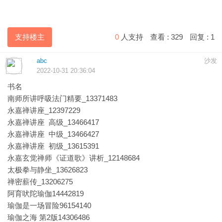
支持楼主
0
人支持
查看 :
329
回复 :
1
abc
沙发
2022-10-31 20:36:04
书名
南师所讲呼吸法门精要_13371483
永嘉禅讲座_12397229
永嘉禅讲座 高级_13466417
永嘉禅讲座 中级_13466427
永嘉禅讲座 初级_13615391
永嘉玄觉禅师《证道歌》讲析_12148684
太极拳与静坐_13626823
禅密薪传_13206275
阿育吠陀瑜伽14442819
瑜伽是一场冒险96154140
瑜伽之海 第2版14306486