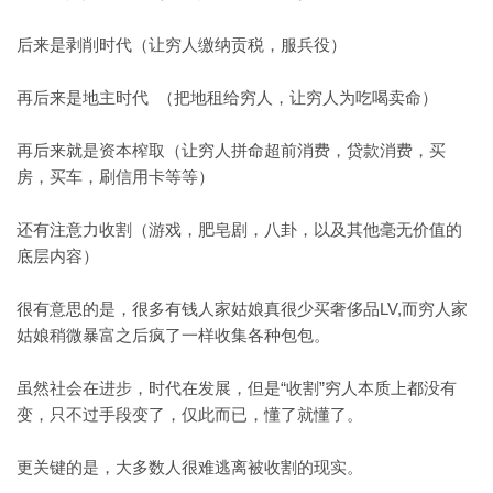
后来是剥削时代（让穷人缴纳贡税，服兵役）
再后来是地主时代 （把地租给穷人，让穷人为吃喝卖命）
再后来就是资本榨取（让穷人拼命超前消费，贷款消费，买
房，买车，刷信用卡等等）
还有注意力收割（游戏，肥皂剧，八卦，以及其他毫无价值的
底层内容）
很有意思的是，很多有钱人家姑娘真很少买奢侈品LV,而穷人家
姑娘稍微暴富之后疯了一样收集各种包包。
虽然社会在进步，时代在发展，但是“收割”穷人本质上都没有
变，只不过手段变了，仅此而已，懂了就懂了。
更关键的是，大多数人很难逃离被收割的现实。