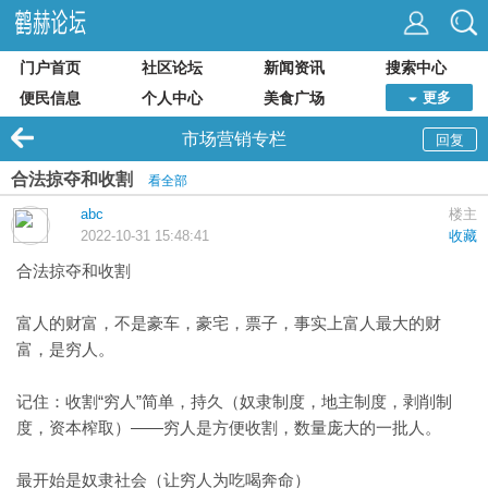
门户首页
社区论坛
新闻资讯
搜索中心
便民信息
个人中心
美食广场
更多
市场营销专栏
回复
合法掠夺和收割
看全部
abc
楼主
2022-10-31 15:48:41
收藏
合法掠夺和收割
富人的财富，不是豪车，豪宅，票子，事实上富人最大的财
富，是穷人。
记住：收割“穷人”简单，持久（奴隶制度，地主制度，剥削制
度，资本榨取）——穷人是方便收割，数量庞大的一批人。
最开始是奴隶社会（让穷人为吃喝奔命）