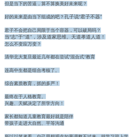
但是当下的苦逼，算不算换美好未来呢
？
孔子说
“
君子不器
好的未来是由当下组成的吧？
”
君子不会把自己局限于当个容器，可以破局吗？
当
“
志
于
道
”
“
”，涉及道家思维。天道孝道人道！
怎么不变应万变？
“
清华北大复旦最近几年都在尝试
混合式
教育
”
连高中生都是组合考核了。
综合素质教育，抓的多严！
最终在于人格教育。
兴趣、天赋决定了所学方向！
儿童教育最好就是陪伴
家长都知道
平等沟通
带孩子走进大自然
、
所以以笔者看
，自己思想观念如果调整不过来，就学习迎上学