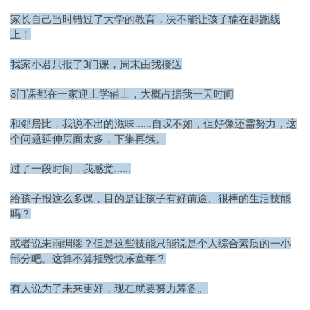
家长自己当时错过了大学的教育，决不能让孩子输在起跑线
上！
3
我家小君
只报了
门课，周末由我接送
3
一
门课都在一家
迎上学辅
上，大概占据我
天时间
和邻居比，我说不出的滋味......自叹不如，但好像还需努力，这
个问题延伸层面太多，下集再续。
过了一段时间，我感觉......
给孩子报这么多课，目的是让孩子有好前途、很棒的生活技能
吗？
或者说未雨绸缪？但是这些技能只能说是个人综合素质的一小
这算不算摧毁快乐童年？
部分吧。
有人说为了未来更好，现在就要努力筹备。