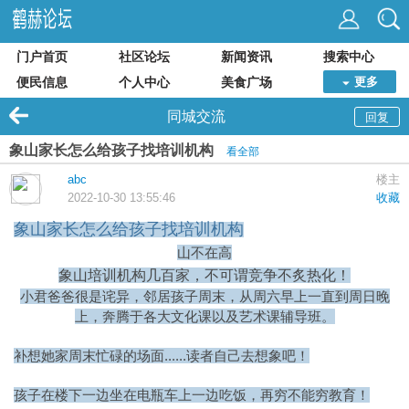
门户首页
社区论坛
新闻资讯
搜索中心
便民信息
个人中心
美食广场
更多
同城交流
回复
象山家长怎么给孩子找培训机构
看全部
abc
楼主
2022-10-30 13:55:46
收藏
象山家长怎么给孩子找培训机构
山不在高
象山培训机构几百家，不可谓竞争不炙热化！
小君
爸爸很是诧异，邻居孩子周末，从周六早上一直到周日晚
上，奔腾于各大文化课以及艺术课辅导班。
......读者自己去想象吧！
补想她家周末忙碌的场面
孩子在楼下一边坐在电瓶车上一边吃饭，再穷不能穷教育！