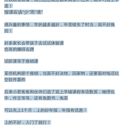
道！
报课应该
“
少
而
准
”
"
"
感兴趣的事情，学的越多越好，毕竟错失了时当，就不好挽
回！
好多家长会带孩子去试试体验课
也有的懒得去蹭
试听课等于推销课
社
某些机构那个推销，当面不好决绝。回家哟，
还要面对电话
交软件
轰炸
选了迎上学辅
后来小君
爸爸和伙伴们
课程有语数英，物理化
免图书，免茶
学，作文等等。还有
1
可以先上
个月，上的好年报，年报有优惠！
上的不好，入门了就行！