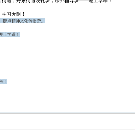
西街道，丹东街道晚托班，课外辅导班——迎上学辅！
，学习无阻！
，赚点精神文化传播费。
迎上学道！
来！