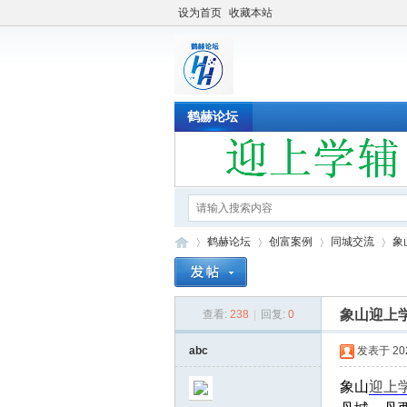
设为首页
收藏本站
鹤赫论坛
鹤赫论坛
创富案例
同城交流
象
象山迎上学
查看:
238
|
回复:
0
鹤
»
›
›
›
abc
发表于 2022
象山
迎上