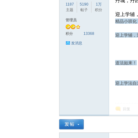
丹城，丹
1187
5190
1万
主题
帖子
积分
迎上学辅
管理员
精品小班化
赫
积分
13368
迎上学辅，
发消息
道法如来！
迎上学法自
论
回复