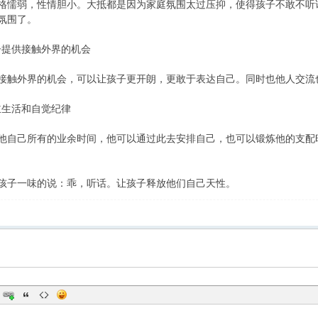
格懦弱，性情胆小。大抵都是因为家庭氛围太过压抑，使得孩子不敢不听
氛围了。
子提供接触外界的机会
接触外界的机会，可以让孩子更开朗，更敢于表达自己。同时也他人交流
主生活和自觉纪律
他自己所有的业余时间，他可以通过此去安排自己，也可以锻炼他的支配
孩子一味的说：乖，听话。让孩子释放他们自己天性。