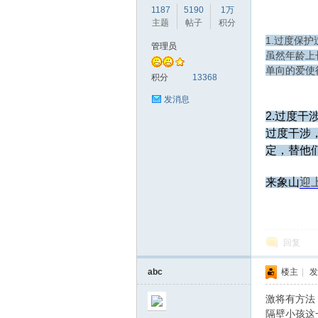
1187
5190
1万
主题
帖子
积分
1.过度保护
管理员
虽然年龄上
单向的爱使
赫
积分
13368
发消息
2.过度干
过度干涉
定，替他
来象山
迎
论
回复
abc
楼主
|
发
激将有方法
隔壁小孩这