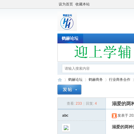
设为首页
收藏本站
鹤赫论坛
鹤赫论坛
鹤赫商务
行业商务合作
溺爱的两
查看:
233
|
回复:
4
鹤
»
›
›
›
abc
发表于 2022
溺爱的两种