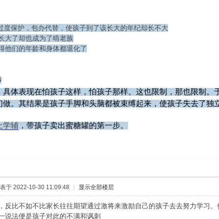
过度保护，包办代替，使孩子到了该长大的年纪却长不大
长大了却也成为了啃老族
得他们的年龄和身体都退化了
涉
，具体表现在怕孩子这样，怕孩子那样。这也限制，那也限制。
们做。其结果是孩子手脚和头脑都被束缚起来，使孩子失去了独
上学辅
，带孩子卖出蜜糖罐的第一步。
表于 2022-10-30 11:09:48
|
显示全部楼层
，反比不如不比家长往往期望通过激将来激励自己的孩子去去努力学习。
一说法便是孩子对此的不满和讽刺