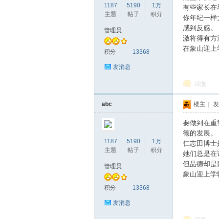
1187
5190
1万
有些家长在
主题
帖子
积分
你年纪一样
坛
感到反感。
管理员
激将得有方
在象山迎上
积分
13368
发消息
回复
abc
楼主
|
发
要做到在重
德的发展。
1187
5190
1万
仁志田博士
主题
帖子
积分
她们总是在
但品德却是
管理员
象山迎上学
积分
13368
发消息