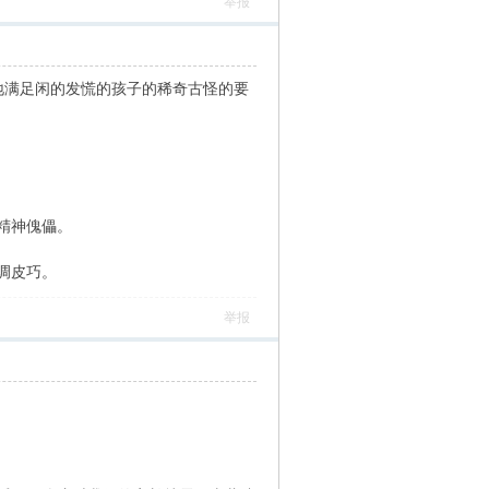
举报
地满足闲的发慌的孩子的稀奇古怪的要
精神傀儡。
调皮巧。
举报