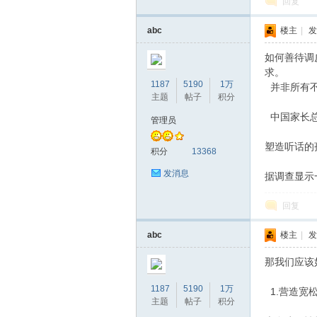
回复
abc
楼主
|
发
如何善待调
求。
1187
5190
1万
并非所有不
主题
帖子
积分
中国家长总
管理员
塑造听话的
积分
13368
发消息
据调查显示
回复
abc
楼主
|
发
那我们应该
1187
5190
1万
1.营造宽
主题
帖子
积分