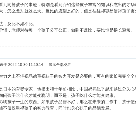
看到同龄孩子的事迹，特别是看到介绍这些孩子丰富的知识和杰出的才华
大，怎么差别就这么大。反比的愿望是好的，但是往往却容易使得孩子丧
法，反比不如不比。
学辅，老师对待每一个孩子公平公正，做到不反比，要比也是扬长避短。
表于 2022-10-30 11:10:14
|
显示全部楼层
智力之上不轻视品德重视孩子的智力开发是必要的，可有的家长完完全全
是日本的育婴专家，他指出和十年前相比，中国妈妈似乎越来越过分关心
询问孩子吃什么才能变聪明，而不是，孩子吃什么才能变健康。
影响孩子一生的东西。如果孩子品德不好，那么在未来的工作中，孩子便
辅不仅仅重视孩子的智力教育，同时也关心孩子的品德发展。