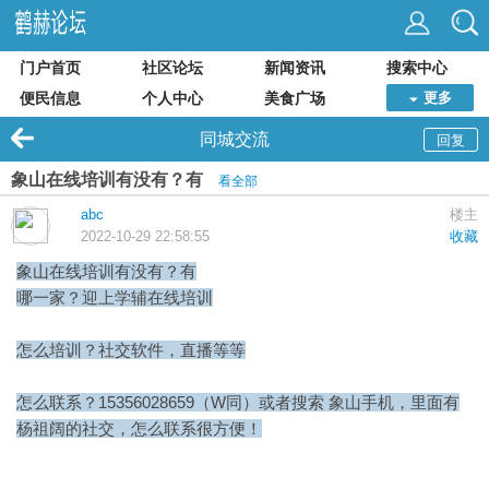
门户首页
社区论坛
新闻资讯
搜索中心
便民信息
个人中心
美食广场
更多
同城交流
回复
象山在线培训有没有？有
看全部
abc
楼主
2022-10-29 22:58:55
收藏
象山在线培训有没有？有
哪一家？
迎上学辅
在线培训
怎么培训？社交软件，直播等等
怎么联系？15356028659（W同）或者搜索
象山手机
，里面有
杨祖阔
的社交，怎么联系很方便！