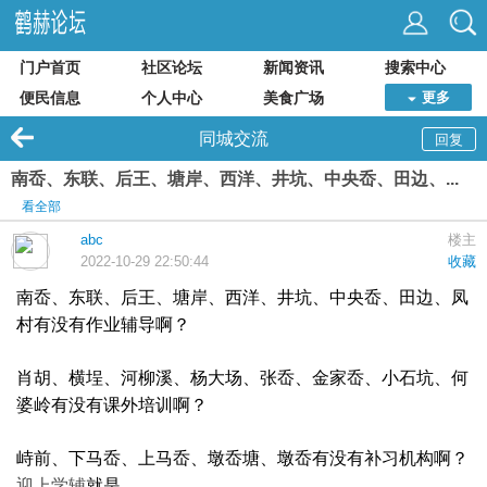
门户首页
社区论坛
新闻资讯
搜索中心
便民信息
个人中心
美食广场
更多
同城交流
回复
南岙、东联、后王、塘岸、西洋、井坑、中央岙、田边、...
看全部
abc
楼主
2022-10-29 22:50:44
收藏
南岙、东联、后王、塘岸、西洋、井坑、中央岙、田边、凤
村有没有作业辅导啊？
肖胡、横埕、河柳溪、杨大场、张岙、金家岙、小石坑、何
婆岭有没有课外培训啊？
峙前、下马岙、上马岙、墩岙塘、墩岙有没有补习机构啊？
迎上学辅
就是。