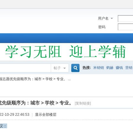
用户名
密码
热搜:
米销销
鹤赫
赚钱
营销
帖子
搜
报志愿优先级顺序为：城市 > 学校 > 专业。 ...
索
先级顺序为：城市 > 学校 > 专业。
[复制链接]
-10-29 22:46:53
|
显示全部楼层
议：