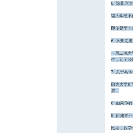
5. 除非
读大学绝不
坛
即使是学习
6. 不要
一所二流大
生，到了公
7. 关于
因为大学所
展。
8. 如果
9. 但如
比如，数学