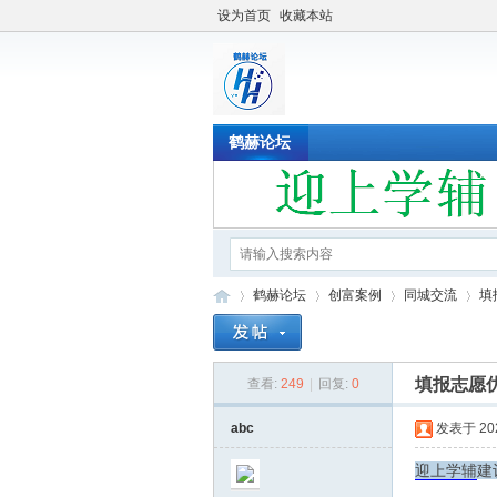
设为首页
收藏本站
鹤赫论坛
鹤赫论坛
创富案例
同城交流
填
填报志愿优
查看:
249
|
回复:
0
鹤
»
›
›
›
abc
发表于 2022
迎上学辅
建