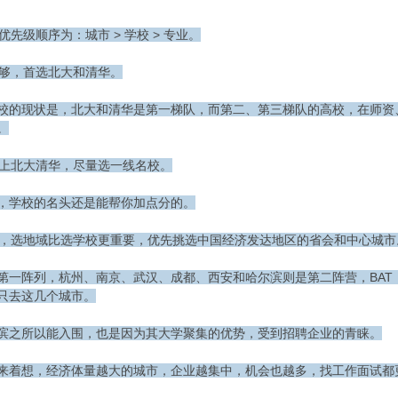
愿优先级顺序为：城市 > 学校 > 专业。
分数够，首选北大和清华。
校的现状是，北大和清华是第一梯队，而第二、第三梯队的高校，在师资
。
读不上北大清华，尽量选一线名校。
，学校的名头还是能帮你加点分的。
名校，选地域比选学校更重要，优先挑选中国经济发达地区的省会和中心城市
第一阵列，杭州、南京、武汉、成都、西安和哈尔滨则是第二阵营，BAT
只去这几个城市。
滨之所以能入围，也是因为其大学聚集的优势，受到招聘企业的青睐。
来着想，经济体量越大的城市，企业越集中，机会也越多，找工作面试都