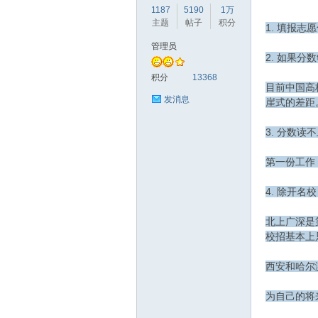
1187
5190
1万
主题
帖子
积分
1. 填报志
管理员
2. 如果
赫
积分
13368
目前中国高
发消息
崖式的差距
3. 分数
第一份工作
4. 除开
论
北上广深是
校招基本上
西安和哈尔
为自己的将