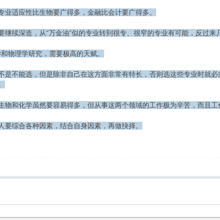
专业适应性比生物要广得多，金融比会计要广得多。
要继续深造，从“万金油”似的专业转到很专、很窄的专业有可能，反过来
数学和物理学研究，需要极高的天赋。
不是不能选，但是除非自己在这方面非常有特长，否则选这些专业时就必
。
生物和化学虽然要容易得多，但从事这两个领域的工作极为辛苦，而且工
人要综合各种因素，结合自身因素，再做抉择。