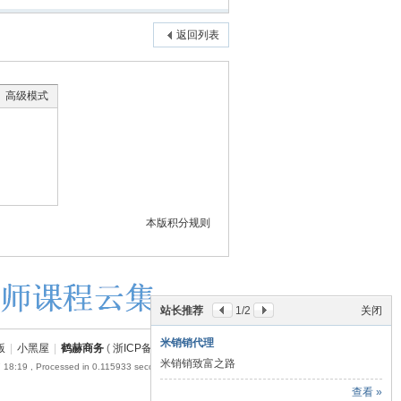
返回列表
高级模式
本版积分规则
站长推荐
1
/2
关闭
米销销代理
版
|
小黑屋
|
鹤赫商务
(
浙ICP备18054110号-1
)
米销销致富之路
 18:19
, Processed in 0.115933 second(s), 22 queries .
查看 »