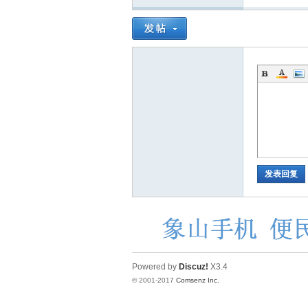
坛
发表回复
Powered by
Discuz!
X3.4
© 2001-2017
Comsenz Inc.