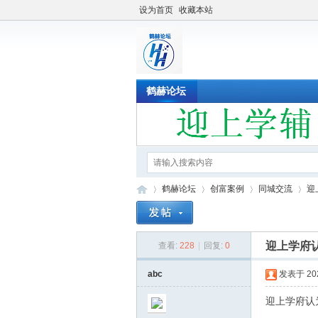
设为首页
收藏本站
鹤赫论坛
鹤赫论坛
创富案例
同城交流
迎
迎上学府
查看:
228
|
回复:
0
鹤
»
›
›
›
abc
发表于 2022
迎上学府认