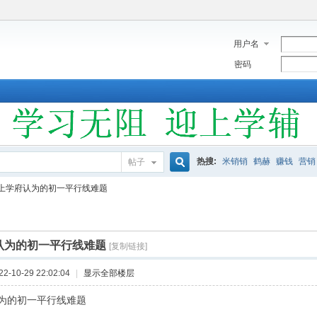
用户名
密码
热搜:
米销销
鹤赫
赚钱
营销
帖子
搜
上学府认为的初一平行线难题
索
认为的初一平行线难题
[复制链接]
-10-29 22:02:04
|
显示全部楼层
为的初一平行线难题