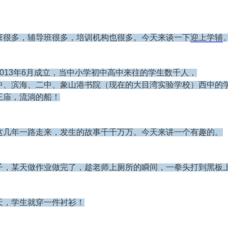
班很多，辅导班很多，培训机构也很多。
今天来谈一下
迎上学辅
2013年6月成立，当中小学初中高中来往的学生数千人，
中、滨海、二中、象山港书院（现在的大目湾实验学校）西中的
王庙，流淌的船！
这几年一路走来，发生的故事千千万万。今天来讲一个有趣的。
子，某天做作业做完了，趁老师上厕所的瞬间，一拳头打到黑板
天，学生就穿一件衬衫！