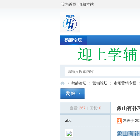
设为首页
收藏本站
鹤赫论坛
鹤赫论坛
营销论坛
市场营销专栏
象山有补
查看:
267
|
回复:
0
鹤
»
›
›
›
abc
发表于 2022
象山有补