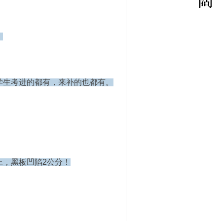
。
学生考进的都有，来补的也都有。
上，黑板凹陷2公分！