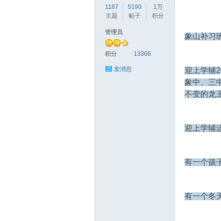
1187
5190
1万
主题
帖子
积分
管理员
象山补习
赫
积分
13368
发消息
迎上学辅
象中、三
不变的龙
迎上学辅
论
有一个孩
有一个冬