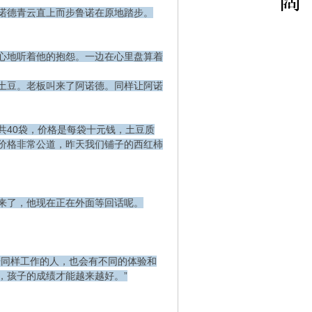
诺德青云直上而步鲁诺在原地踏步。
心地听着他的抱怨。一边在心里盘算着
土豆。老板叫来了阿诺德。同样让阿诺
共40袋，价格是每袋十元钱，土豆质
价格非常公道，昨天我们铺子的西红柿
来了，他现在正在外面等回话呢。
干同样工作的人，也会有不同的体验和
，孩子的成绩才能越来越好。”