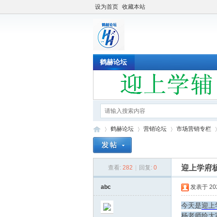
设为首页
收藏本站
鹤赫论坛
鹤赫论坛
营销论坛
市场营销专栏
迎上学府
查看:
282
|
回复:
0
鹤
»
›
›
›
abc
发表于 2022
今天是
迎上
杨老师给大