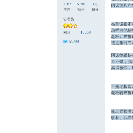
1187
5190
1万
阿诺德和布
主题
帖子
积分
管理员
布鲁诺很不
怎样向他解
赫
积分
13368
老板让布鲁
发消息
德去集时尚
阿诺德很快
量不错，我
卖得很快，
不是老板肯
论
老板转布鲁
杨老师接着
收获。我希