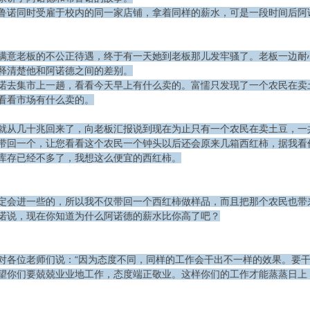
鲁诺同时受雇于校内的同一家店铺，拿着同样的薪水，可是一段时间后阿
满意老板的不公正待遇，终于有一天她到老板那儿发牢骚了。老板一边耐
释清楚他和阿诺德之间的差别。
诺去集市上一趟，看看今天早上有什么卖的。富懦只发现了一个农民在卖
看看市场有什么卖的。
就从几十兆回来了，向老板汇报说到现在为止只有一个农民在卖土豆，一
带回一个，让您看看这个农民一个钟头以后还会原来几箱西红柿，据我看
库存已经不多了，我想这么便宜的西红柿。
定会进一些的，所以我不仅带回一个西红柿做样品，而且把那个农民也带
诺说，现在你知道为什么阿诺德的薪水比你高了吧？
对各位老师们说：“因为态度不同，同样的工作会干出不一样的效果。要
望你们要兢兢业业地工作，态度端正敬业。这样你们的工作才能蒸蒸日上