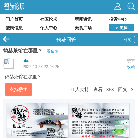
门户首页
社区论坛
新闻资讯
搜索中心
便民信息
个人中心
美食广场
更多
鹤赫问答
回复
鹤赫茶馆在哪里？
看全部
abc
楼主
2022-10-28 22:46:25
收藏
鹤赫
茶馆
在哪里？
支持楼主
0
人支持
查看 :
368
回复 :
2