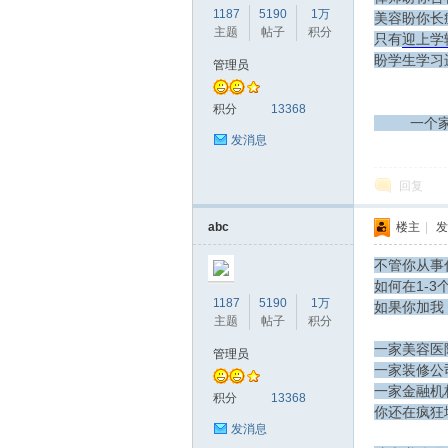
1187
5190
1万
美容盼你长
主题
帖子
积分
只有
迎上学
盼学生学习
管理员
赫
积分
13368
一个家长
发消息
回复
abc
楼主
|
发
不管你从事
如何在1-3个
1187
5190
1万
论
如果你加我
主题
帖子
积分
一家美容医
管理员
一家装修公
一家金融机
积分
13368
你还在疯狂
发消息