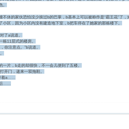
色。
缠不休的家伙恐怕没少挨过b的巴掌，b基本上可以被称作是“霸王花”了，
了小区，因为小区内没有建造地下室，b把车停在了她家的那栋楼下。
b对了a说道。
一栋11层式的楼房。
黑，你注意点。”b说道。
道。
的一片，b走的却很快，不一会儿便到了五楼。
”b打开门，递来一双拖鞋。
带着a……
后……