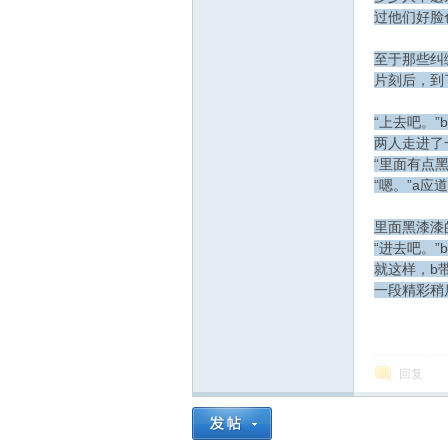
过他们好脸
至于那些纠
片刻后，到
“上去吧。”
两人走进了
“里面有点
“嗯。”a应
里面黑漆漆
“进去吧。
就这样，b
一段精彩稍
回复