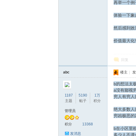
再举一个例
体验一下象
然后感到效
价值最大化!
回复
abc
楼主
|
发
b的想法太
a没有鄙视
1187
5190
1万
穷人有穷人
主题
帖子
积分
绝大多数人
管理员
穷凶极恶的
积分
13368
b在小区里
发消息
多少人不遗