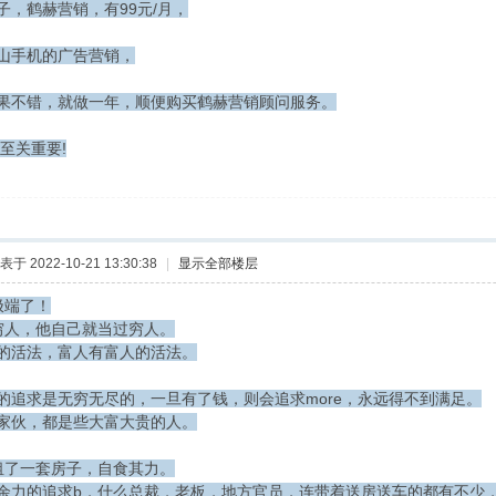
子，鹤赫营销，有99元/月，
山手机的广告营销，
果不错，就做一年，顺便购买鹤赫营销顾问服务。
至关重要!
表于 2022-10-21 13:30:38
|
显示全部楼层
极端了！
穷人，他自己就当过穷人。
的活法，富人有富人的活法。
的追求是无穷无尽的，一旦有了钱，则会追求more，永远得不到满足。
家伙，都是些大富大贵的人。
租了一套房子，自食其力。
余力的追求b，什么总裁，老板，地方官员，连带着送房送车的都有不少