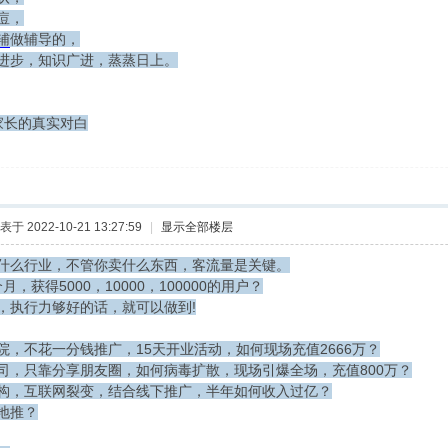
痘，
辅
做辅导的，
进步，知识广进，蒸蒸日上。
的真实对白
表于 2022-10-21 13:27:59
|
显示全部楼层
什么行业，不管你卖什么东西，客流量是关键。
月，获得5000，10000，100000的用户？
，执行力够好的话，就可以做到!
院，不花一分钱推广，15天开业活动，如何现场充值2666万？
司，只靠分享朋友圈，如何病毒扩散，现场引爆全场，充值800万？
构，互联网裂变，结合线下推广，半年如何收入过亿？
地推？