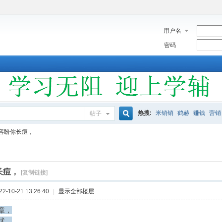
用户名
密码
热搜:
米销销
鹤赫
赚钱
营销
帖子
搜
容盼你长痘，
索
长痘，
[复制链接]
-10-21 13:26:40
|
显示全部楼层
章，
状，