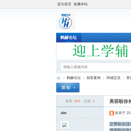
设为首页
收藏本站
鹤赫论坛
鹤赫论坛
创富案例
同城交流
美
美容盼你
查看:
304
|
回复:
3
鹤
»
›
›
›
abc
发表于 2022
交警盼你违
律师盼你告