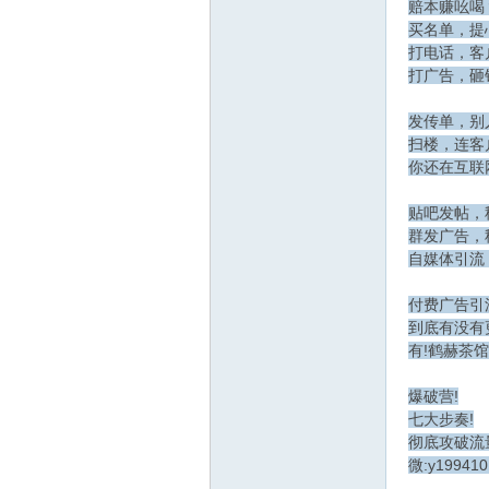
赔本赚吆喝
买名单，提
打电话，客
坛
打广告，砸
发传单，别
扫楼，连客
你还在互联
贴吧发帖，
群发广告，
自媒体引流
付费广告引
到底有没有
有!鹤赫茶馆
爆破营!
七大步奏!
彻底攻破流
微:y199410