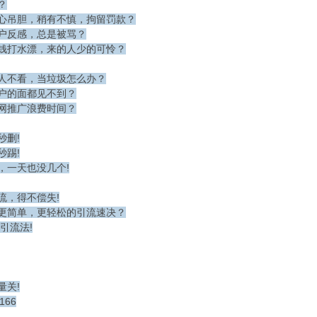
？
心吊胆，稍有不慎，拘留罚款？
户反感，总是被骂？
钱打水漂，来的人少的可怜？
人不看，当垃圾怎么办？
户的面都见不到？
网推广浪费时间？
秒删!
秒踢!
，一天也没几个!
流，得不偿失!
更简单，更轻松的引流速决？
引流法!
量关!
166