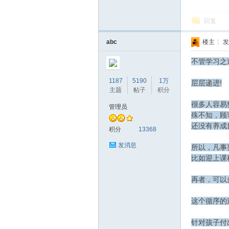
回复
abc
楼主
|
发
不管学习之
1187
5190
1万
层层递进!
主题
帖子
积分
很多人容易
管理员
殊不知，顾
还没有养成
积分
13368
发消息
所以，凡事
比如迎上课
再者，可以多
这个循序的
针对孩子付