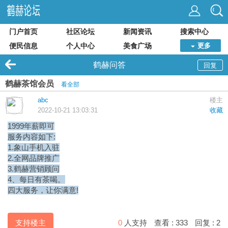
门户首页
社区论坛
新闻资讯
搜索中心
便民信息
个人中心
美食广场
更多
鹤赫问答
回复
鹤赫茶馆会员
看全部
abc
楼主
2022-10-21 13:03:31
收藏
1999年薪即可
服务内容如下:
1.
象山手机
入驻
2.全网品牌推广
3.
鹤赫
营销顾问
4、每日有茶喝。
四大服务，让你满意!
支持楼主
0
人支持
查看 :
333
回复 :
2