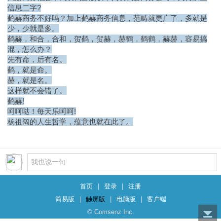
信息二字?
鹤赫商务不好吗？加上鹤赫商务信息，范畴就更广了，多就是
少，少就是多。
鹤赫，和合，合和，贺鹤，贺赫，赫鹤，鹤鹤，赫赫，容易搞
混，怎么办？
先有命，后有名。
鹤，就是命。
赫，就是名。
这样就不会错了。
鹤赫!
呵呵哒！每天乐呵呵!
杨祖阔的人生哲学，蕴意也就在此了。
首页
|
登录
|
注册
简易版
|
触屏版
|
电脑版
|
客户端
© Comsenz Inc.